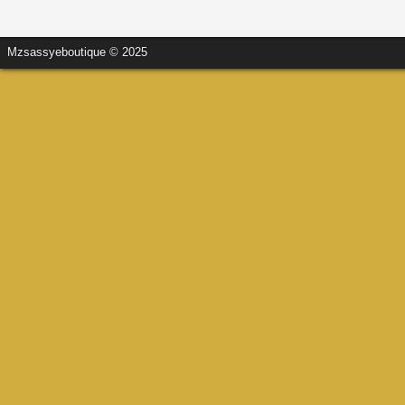
Mzsassyeboutique © 2025