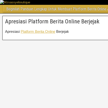
Beginilah Panduan Lengkap Untuk Membuat Platform Berita Online 
Apresiasi Platform Berita Online Berjejak
Apresiasi
Platform Berita Online
Berjejak