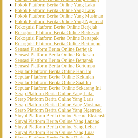
Pokok Platform Berita Online Yang Laku
Pokok Platform Berita Online Yang Laris
Pokok Platform Berita Online Yang Musiman
Pokok Platform Berita Online Yang Ngetrend
Rekognisi Platform Berita Online Berjejak
Rekognisi Platform Berita Online Berkesan
Rekognisi Platform Berita Online Bertapak
Rekognisi Platform Berita Online Bertumpu
Sensasi Platform Berita Online Berjejak
Sensasi Platform Berita Online Berkesan
Sensasi Platform Berita Online Bertapak
Sensasi Platform Berita Online Bertumpu
Seputar Platform Berita Online Hari Ini
Seputar Platform Berita Online Kekinian
Seputar Platform Berita Online Saat Ini
Seputar Platform Berita Online Sekarang Ini
Serap Platform Berita Online Yang Laku
Serap Platform Berita Online Yang Laris
Serap Platform Berita Online Yang Musiman
Serap Platform Berita Online Yang Ngetrend
Sinyal Platform Berita Online Secara Ekstensif
Sinyal Platform Berita Online Yang Lapang
Sinyal Platform Berita Online Yang Lebar
Sinyal Platform Berita Online Yang Luas
Sketsa Platform Berita Online Berjejak