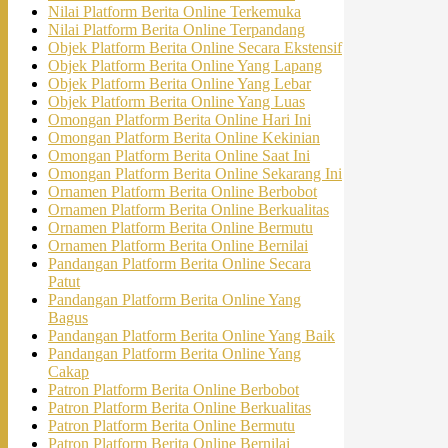
Nilai Platform Berita Online Terkemuka
Nilai Platform Berita Online Terpandang
Objek Platform Berita Online Secara Ekstensif
Objek Platform Berita Online Yang Lapang
Objek Platform Berita Online Yang Lebar
Objek Platform Berita Online Yang Luas
Omongan Platform Berita Online Hari Ini
Omongan Platform Berita Online Kekinian
Omongan Platform Berita Online Saat Ini
Omongan Platform Berita Online Sekarang Ini
Ornamen Platform Berita Online Berbobot
Ornamen Platform Berita Online Berkualitas
Ornamen Platform Berita Online Bermutu
Ornamen Platform Berita Online Bernilai
Pandangan Platform Berita Online Secara
Patut
Pandangan Platform Berita Online Yang
Bagus
Pandangan Platform Berita Online Yang Baik
Pandangan Platform Berita Online Yang
Cakap
Patron Platform Berita Online Berbobot
Patron Platform Berita Online Berkualitas
Patron Platform Berita Online Bermutu
Patron Platform Berita Online Bernilai