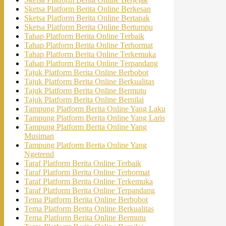
Sketsa Platform Berita Online Berkesan
Sketsa Platform Berita Online Bertapak
Sketsa Platform Berita Online Bertumpu
Tahap Platform Berita Online Terbaik
Tahap Platform Berita Online Terhormat
Tahap Platform Berita Online Terkemuka
Tahap Platform Berita Online Terpandang
Tajuk Platform Berita Online Berbobot
Tajuk Platform Berita Online Berkualitas
Tajuk Platform Berita Online Bermutu
Tajuk Platform Berita Online Bernilai
Tampung Platform Berita Online Yang Laku
Tampung Platform Berita Online Yang Laris
Tampung Platform Berita Online Yang
Musiman
Tampung Platform Berita Online Yang
Ngetrend
Taraf Platform Berita Online Terbaik
Taraf Platform Berita Online Terhormat
Taraf Platform Berita Online Terkemuka
Taraf Platform Berita Online Terpandang
Tema Platform Berita Online Berbobot
Tema Platform Berita Online Berkualitas
Tema Platform Berita Online Bermutu