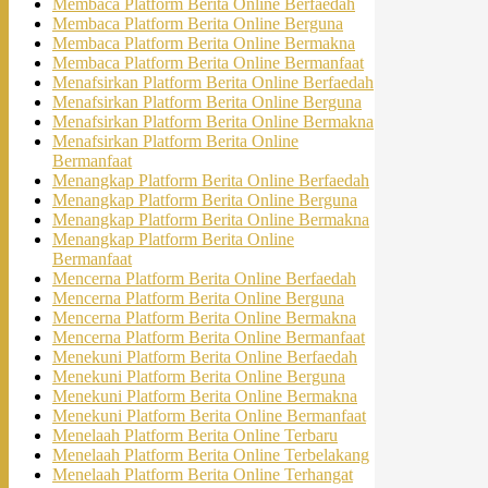
Membaca Platform Berita Online Berfaedah
Membaca Platform Berita Online Berguna
Membaca Platform Berita Online Bermakna
Membaca Platform Berita Online Bermanfaat
Menafsirkan Platform Berita Online Berfaedah
Menafsirkan Platform Berita Online Berguna
Menafsirkan Platform Berita Online Bermakna
Menafsirkan Platform Berita Online
Bermanfaat
Menangkap Platform Berita Online Berfaedah
Menangkap Platform Berita Online Berguna
Menangkap Platform Berita Online Bermakna
Menangkap Platform Berita Online
Bermanfaat
Mencerna Platform Berita Online Berfaedah
Mencerna Platform Berita Online Berguna
Mencerna Platform Berita Online Bermakna
Mencerna Platform Berita Online Bermanfaat
Menekuni Platform Berita Online Berfaedah
Menekuni Platform Berita Online Berguna
Menekuni Platform Berita Online Bermakna
Menekuni Platform Berita Online Bermanfaat
Menelaah Platform Berita Online Terbaru
Menelaah Platform Berita Online Terbelakang
Menelaah Platform Berita Online Terhangat