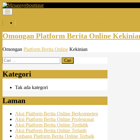
Beginilah Panduan Lengkap Untuk Membuat Platform Berita O
Omongan Platform Berita Online Kekinia
Omongan
Platform Berita Online
Kekinian
Cari
untuk:
Kategori
Tak ada kategori
Laman
Aksi Platform Berita Online Berkompeten
Aksi Platform Berita Online Profesional
Aksi Platform Berita Online Terdidik
Aksi Platform Berita Online Terlatih
Ambang Platform Berita Online Terbaik