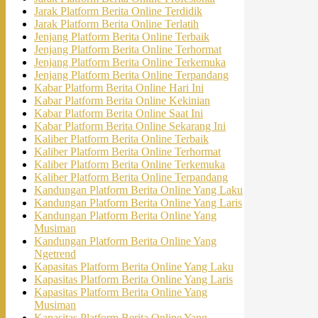
Jarak Platform Berita Online Terdidik
Jarak Platform Berita Online Terlatih
Jenjang Platform Berita Online Terbaik
Jenjang Platform Berita Online Terhormat
Jenjang Platform Berita Online Terkemuka
Jenjang Platform Berita Online Terpandang
Kabar Platform Berita Online Hari Ini
Kabar Platform Berita Online Kekinian
Kabar Platform Berita Online Saat Ini
Kabar Platform Berita Online Sekarang Ini
Kaliber Platform Berita Online Terbaik
Kaliber Platform Berita Online Terhormat
Kaliber Platform Berita Online Terkemuka
Kaliber Platform Berita Online Terpandang
Kandungan Platform Berita Online Yang Laku
Kandungan Platform Berita Online Yang Laris
Kandungan Platform Berita Online Yang
Musiman
Kandungan Platform Berita Online Yang
Ngetrend
Kapasitas Platform Berita Online Yang Laku
Kapasitas Platform Berita Online Yang Laris
Kapasitas Platform Berita Online Yang
Musiman
Kapasitas Platform Berita Online Yang