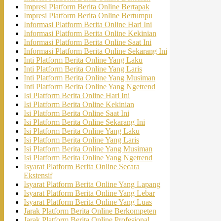
Impresi Platform Berita Online Bertapak
Impresi Platform Berita Online Bertumpu
Informasi Platform Berita Online Hari Ini
Informasi Platform Berita Online Kekinian
Informasi Platform Berita Online Saat Ini
Informasi Platform Berita Online Sekarang Ini
Inti Platform Berita Online Yang Laku
Inti Platform Berita Online Yang Laris
Inti Platform Berita Online Yang Musiman
Inti Platform Berita Online Yang Ngetrend
Isi Platform Berita Online Hari Ini
Isi Platform Berita Online Kekinian
Isi Platform Berita Online Saat Ini
Isi Platform Berita Online Sekarang Ini
Isi Platform Berita Online Yang Laku
Isi Platform Berita Online Yang Laris
Isi Platform Berita Online Yang Musiman
Isi Platform Berita Online Yang Ngetrend
Isyarat Platform Berita Online Secara
Ekstensif
Isyarat Platform Berita Online Yang Lapang
Isyarat Platform Berita Online Yang Lebar
Isyarat Platform Berita Online Yang Luas
Jarak Platform Berita Online Berkompeten
Jarak Platform Berita Online Profesional