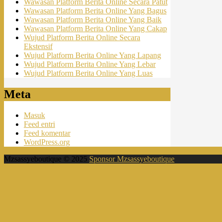
Wawasan Platform Berita Online Secara Patut
Wawasan Platform Berita Online Yang Bagus
Wawasan Platform Berita Online Yang Baik
Wawasan Platform Berita Online Yang Cakap
Wujud Platform Berita Online Secara
Ekstensif
Wujud Platform Berita Online Yang Lapang
Wujud Platform Berita Online Yang Lebar
Wujud Platform Berita Online Yang Luas
Meta
Masuk
Feed entri
Feed komentar
WordPress.org
Mzsassyeboutique © 2025
Sponsor Mzsassyeboutique