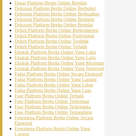
Dasar Platform Berita Online Bernilai
Dekorasi Platform Berita Online Berbobot
Dekorasi Platform Berita Online Berkualitas
Dekorasi Platform Berita Online Bermutu
Dekorasi Platform Berita Online Bernilai
Dekrit Platform Berita Online Berkompeten
Dekrit Platform Berita Online Profesional
Dekrit Platform Berita Online Terdidik
Dekrit Platform Berita Online Terlatih
Ekstrak Platform Berita Online Yang Laku
Ekstrak Platform Berita Online Yang Laris
Ekstrak Platform Berita Online Yang Musiman
Ekstrak Platform Berita Online Yang Ngetrend
Fakta Platform Berita Online Secara Ekstensif
Fakta Platform Berita Online Yang Lapang
Fakta Platform Berita Online Yang Lebar
Fakta Platform Berita Online Yang Luas
Fase Platform Berita Online Terbaik
Fase Platform Berita Online Terhormat
Fase Platform Berita Online Terkemuka
Fase Platform Berita Online Terpandang
Fenomena Platform Berita Online Secara
Ekstensif
Fenomena Platform Berita Online Yang
Lapang