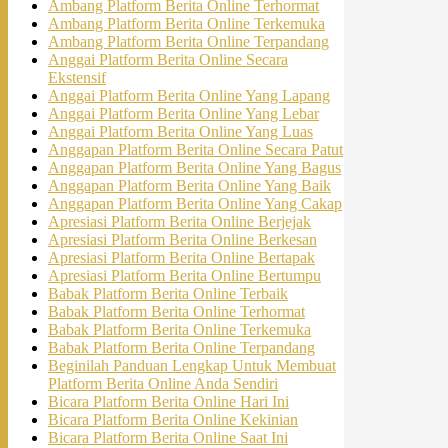
Ambang Platform Berita Online Terhormat
Ambang Platform Berita Online Terkemuka
Ambang Platform Berita Online Terpandang
Anggai Platform Berita Online Secara
Ekstensif
Anggai Platform Berita Online Yang Lapang
Anggai Platform Berita Online Yang Lebar
Anggai Platform Berita Online Yang Luas
Anggapan Platform Berita Online Secara Patut
Anggapan Platform Berita Online Yang Bagus
Anggapan Platform Berita Online Yang Baik
Anggapan Platform Berita Online Yang Cakap
Apresiasi Platform Berita Online Berjejak
Apresiasi Platform Berita Online Berkesan
Apresiasi Platform Berita Online Bertapak
Apresiasi Platform Berita Online Bertumpu
Babak Platform Berita Online Terbaik
Babak Platform Berita Online Terhormat
Babak Platform Berita Online Terkemuka
Babak Platform Berita Online Terpandang
Beginilah Panduan Lengkap Untuk Membuat
Platform Berita Online Anda Sendiri
Bicara Platform Berita Online Hari Ini
Bicara Platform Berita Online Kekinian
Bicara Platform Berita Online Saat Ini