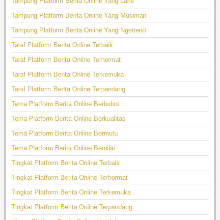
Tampung Platform Berita Online Yang Laris
Tampung Platform Berita Online Yang Musiman
Tampung Platform Berita Online Yang Ngetrend
Taraf Platform Berita Online Terbaik
Taraf Platform Berita Online Terhormat
Taraf Platform Berita Online Terkemuka
Taraf Platform Berita Online Terpandang
Tema Platform Berita Online Berbobot
Tema Platform Berita Online Berkualitas
Tema Platform Berita Online Bermutu
Tema Platform Berita Online Bernilai
Tingkat Platform Berita Online Terbaik
Tingkat Platform Berita Online Terhormat
Tingkat Platform Berita Online Terkemuka
Tingkat Platform Berita Online Terpandang