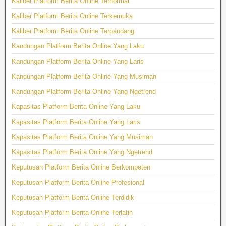
Kaliber Platform Berita Online Terhormat
Kaliber Platform Berita Online Terkemuka
Kaliber Platform Berita Online Terpandang
Kandungan Platform Berita Online Yang Laku
Kandungan Platform Berita Online Yang Laris
Kandungan Platform Berita Online Yang Musiman
Kandungan Platform Berita Online Yang Ngetrend
Kapasitas Platform Berita Online Yang Laku
Kapasitas Platform Berita Online Yang Laris
Kapasitas Platform Berita Online Yang Musiman
Kapasitas Platform Berita Online Yang Ngetrend
Keputusan Platform Berita Online Berkompeten
Keputusan Platform Berita Online Profesional
Keputusan Platform Berita Online Terdidik
Keputusan Platform Berita Online Terlatih