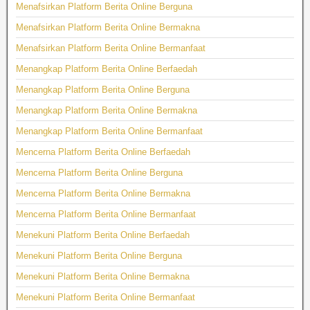
Menafsirkan Platform Berita Online Berguna
Menafsirkan Platform Berita Online Bermakna
Menafsirkan Platform Berita Online Bermanfaat
Menangkap Platform Berita Online Berfaedah
Menangkap Platform Berita Online Berguna
Menangkap Platform Berita Online Bermakna
Menangkap Platform Berita Online Bermanfaat
Mencerna Platform Berita Online Berfaedah
Mencerna Platform Berita Online Berguna
Mencerna Platform Berita Online Bermakna
Mencerna Platform Berita Online Bermanfaat
Menekuni Platform Berita Online Berfaedah
Menekuni Platform Berita Online Berguna
Menekuni Platform Berita Online Bermakna
Menekuni Platform Berita Online Bermanfaat