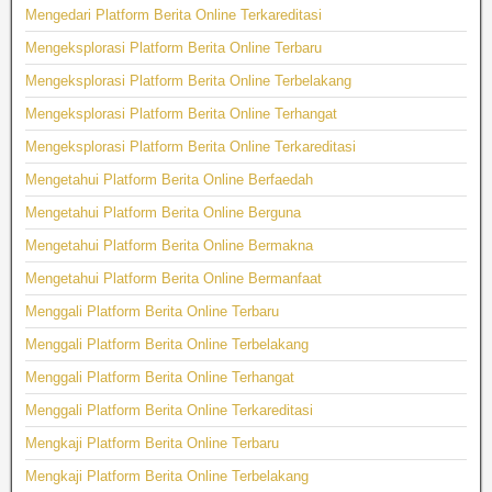
Mengedari Platform Berita Online Terkareditasi
Mengeksplorasi Platform Berita Online Terbaru
Mengeksplorasi Platform Berita Online Terbelakang
Mengeksplorasi Platform Berita Online Terhangat
Mengeksplorasi Platform Berita Online Terkareditasi
Mengetahui Platform Berita Online Berfaedah
Mengetahui Platform Berita Online Berguna
Mengetahui Platform Berita Online Bermakna
Mengetahui Platform Berita Online Bermanfaat
Menggali Platform Berita Online Terbaru
Menggali Platform Berita Online Terbelakang
Menggali Platform Berita Online Terhangat
Menggali Platform Berita Online Terkareditasi
Mengkaji Platform Berita Online Terbaru
Mengkaji Platform Berita Online Terbelakang