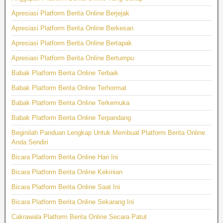
Apresiasi Platform Berita Online Berjejak
Apresiasi Platform Berita Online Berkesan
Apresiasi Platform Berita Online Bertapak
Apresiasi Platform Berita Online Bertumpu
Babak Platform Berita Online Terbaik
Babak Platform Berita Online Terhormat
Babak Platform Berita Online Terkemuka
Babak Platform Berita Online Terpandang
Beginilah Panduan Lengkap Untuk Membuat Platform Berita Online
Anda Sendiri
Bicara Platform Berita Online Hari Ini
Bicara Platform Berita Online Kekinian
Bicara Platform Berita Online Saat Ini
Bicara Platform Berita Online Sekarang Ini
Cakrawala Platform Berita Online Secara Patut