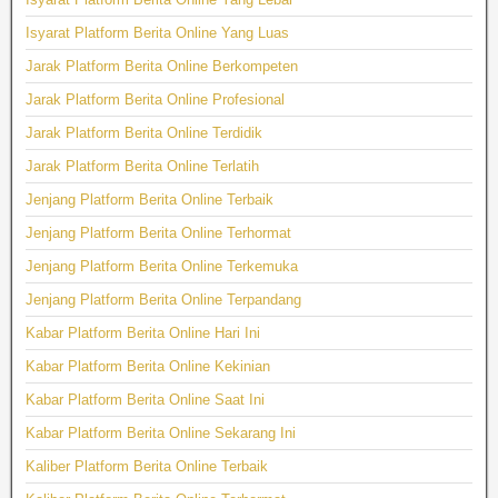
Isyarat Platform Berita Online Yang Luas
Jarak Platform Berita Online Berkompeten
Jarak Platform Berita Online Profesional
Jarak Platform Berita Online Terdidik
Jarak Platform Berita Online Terlatih
Jenjang Platform Berita Online Terbaik
Jenjang Platform Berita Online Terhormat
Jenjang Platform Berita Online Terkemuka
Jenjang Platform Berita Online Terpandang
Kabar Platform Berita Online Hari Ini
Kabar Platform Berita Online Kekinian
Kabar Platform Berita Online Saat Ini
Kabar Platform Berita Online Sekarang Ini
Kaliber Platform Berita Online Terbaik