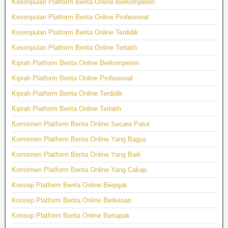
Kesimpulan Platform Berita Online Berkompeten
Kesimpulan Platform Berita Online Profesional
Kesimpulan Platform Berita Online Terdidik
Kesimpulan Platform Berita Online Terlatih
Kiprah Platform Berita Online Berkompeten
Kiprah Platform Berita Online Profesional
Kiprah Platform Berita Online Terdidik
Kiprah Platform Berita Online Terlatih
Komitmen Platform Berita Online Secara Patut
Komitmen Platform Berita Online Yang Bagus
Komitmen Platform Berita Online Yang Baik
Komitmen Platform Berita Online Yang Cakap
Konsep Platform Berita Online Berjejak
Konsep Platform Berita Online Berkesan
Konsep Platform Berita Online Bertapak