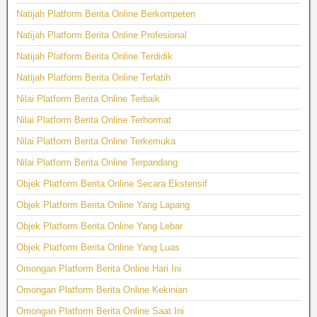
Natijah Platform Berita Online Berkompeten
Natijah Platform Berita Online Profesional
Natijah Platform Berita Online Terdidik
Natijah Platform Berita Online Terlatih
Nilai Platform Berita Online Terbaik
Nilai Platform Berita Online Terhormat
Nilai Platform Berita Online Terkemuka
Nilai Platform Berita Online Terpandang
Objek Platform Berita Online Secara Ekstensif
Objek Platform Berita Online Yang Lapang
Objek Platform Berita Online Yang Lebar
Objek Platform Berita Online Yang Luas
Omongan Platform Berita Online Hari Ini
Omongan Platform Berita Online Kekinian
Omongan Platform Berita Online Saat Ini