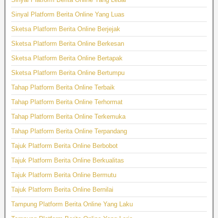
Sinyal Platform Berita Online Yang Luas
Sketsa Platform Berita Online Berjejak
Sketsa Platform Berita Online Berkesan
Sketsa Platform Berita Online Bertapak
Sketsa Platform Berita Online Bertumpu
Tahap Platform Berita Online Terbaik
Tahap Platform Berita Online Terhormat
Tahap Platform Berita Online Terkemuka
Tahap Platform Berita Online Terpandang
Tajuk Platform Berita Online Berbobot
Tajuk Platform Berita Online Berkualitas
Tajuk Platform Berita Online Bermutu
Tajuk Platform Berita Online Bernilai
Tampung Platform Berita Online Yang Laku