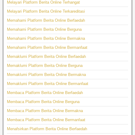
Melayari Platform Berita Online Terhangat
Melayari Platform Berita Online Terkareditasi
Memahami Platform Berita Online Berfaedah
Memahami Platform Berita Online Berguna
Memahami Platform Berita Online Bermakna
Memahami Platform Berita Online Bermanfaat
Memaklumi Platform Berita Online Berfaedah
Memaklumi Platform Berita Online Berguna
Memaklumi Platform Berita Online Bermakna
Memaklumi Platform Berita Online Bermanfaat
Membaca Platform Berita Online Berfaedah
Membaca Platform Berita Online Berguna
Membaca Platform Berita Online Bermakna
Membaca Platform Berita Online Bermanfaat
Menafsirkan Platform Berita Online Berfaedah