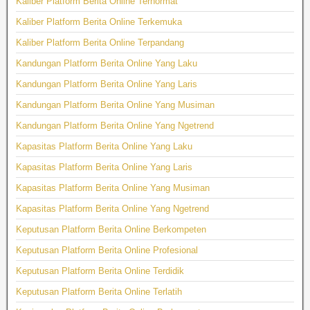
Kaliber Platform Berita Online Terhormat
Kaliber Platform Berita Online Terkemuka
Kaliber Platform Berita Online Terpandang
Kandungan Platform Berita Online Yang Laku
Kandungan Platform Berita Online Yang Laris
Kandungan Platform Berita Online Yang Musiman
Kandungan Platform Berita Online Yang Ngetrend
Kapasitas Platform Berita Online Yang Laku
Kapasitas Platform Berita Online Yang Laris
Kapasitas Platform Berita Online Yang Musiman
Kapasitas Platform Berita Online Yang Ngetrend
Keputusan Platform Berita Online Berkompeten
Keputusan Platform Berita Online Profesional
Keputusan Platform Berita Online Terdidik
Keputusan Platform Berita Online Terlatih