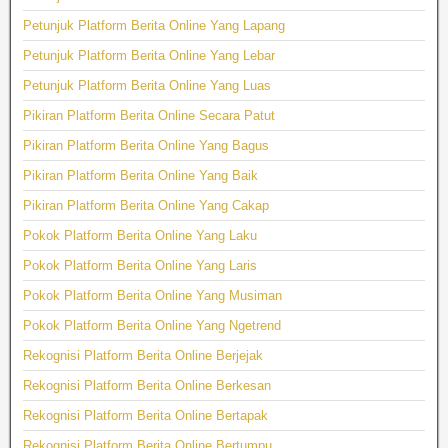
Petunjuk Platform Berita Online Yang Lapang
Petunjuk Platform Berita Online Yang Lebar
Petunjuk Platform Berita Online Yang Luas
Pikiran Platform Berita Online Secara Patut
Pikiran Platform Berita Online Yang Bagus
Pikiran Platform Berita Online Yang Baik
Pikiran Platform Berita Online Yang Cakap
Pokok Platform Berita Online Yang Laku
Pokok Platform Berita Online Yang Laris
Pokok Platform Berita Online Yang Musiman
Pokok Platform Berita Online Yang Ngetrend
Rekognisi Platform Berita Online Berjejak
Rekognisi Platform Berita Online Berkesan
Rekognisi Platform Berita Online Bertapak
Rekognisi Platform Berita Online Bertumpu