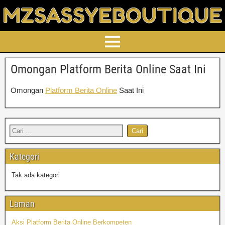
Omongan Platform Berita Online Saat Ini
Omongan
Platform Berita Online
Saat Ini
Kategori
Tak ada kategori
Laman
Aksi Platform Berita Online Berkompeten