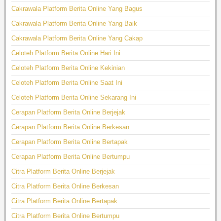
Cakrawala Platform Berita Online Yang Bagus
Cakrawala Platform Berita Online Yang Baik
Cakrawala Platform Berita Online Yang Cakap
Celoteh Platform Berita Online Hari Ini
Celoteh Platform Berita Online Kekinian
Celoteh Platform Berita Online Saat Ini
Celoteh Platform Berita Online Sekarang Ini
Cerapan Platform Berita Online Berjejak
Cerapan Platform Berita Online Berkesan
Cerapan Platform Berita Online Bertapak
Cerapan Platform Berita Online Bertumpu
Citra Platform Berita Online Berjejak
Citra Platform Berita Online Berkesan
Citra Platform Berita Online Bertapak
Citra Platform Berita Online Bertumpu