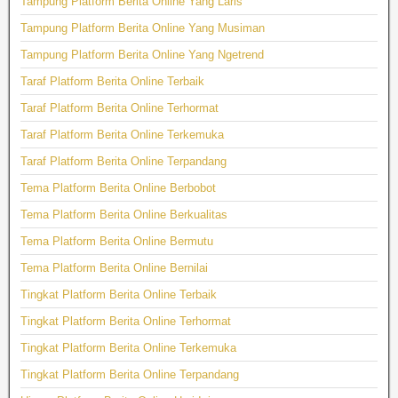
Tampung Platform Berita Online Yang Laris
Tampung Platform Berita Online Yang Musiman
Tampung Platform Berita Online Yang Ngetrend
Taraf Platform Berita Online Terbaik
Taraf Platform Berita Online Terhormat
Taraf Platform Berita Online Terkemuka
Taraf Platform Berita Online Terpandang
Tema Platform Berita Online Berbobot
Tema Platform Berita Online Berkualitas
Tema Platform Berita Online Bermutu
Tema Platform Berita Online Bernilai
Tingkat Platform Berita Online Terbaik
Tingkat Platform Berita Online Terhormat
Tingkat Platform Berita Online Terkemuka
Tingkat Platform Berita Online Terpandang