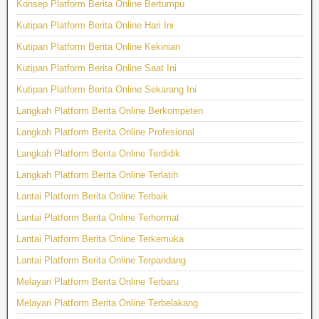
Konsep Platform Berita Online Bertumpu
Kutipan Platform Berita Online Hari Ini
Kutipan Platform Berita Online Kekinian
Kutipan Platform Berita Online Saat Ini
Kutipan Platform Berita Online Sekarang Ini
Langkah Platform Berita Online Berkompeten
Langkah Platform Berita Online Profesional
Langkah Platform Berita Online Terdidik
Langkah Platform Berita Online Terlatih
Lantai Platform Berita Online Terbaik
Lantai Platform Berita Online Terhormat
Lantai Platform Berita Online Terkemuka
Lantai Platform Berita Online Terpandang
Melayari Platform Berita Online Terbaru
Melayari Platform Berita Online Terbelakang