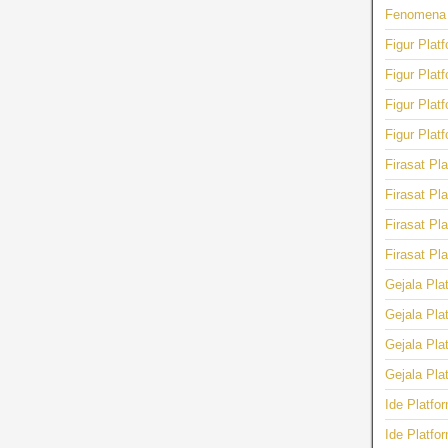
Fenomena P
Figur Plat
Figur Platf
Figur Plat
Figur Platf
Firasat Pl
Firasat Pl
Firasat Pl
Firasat Pl
Gejala Pla
Gejala Pla
Gejala Pla
Gejala Pla
Ide Platfor
Ide Platfo