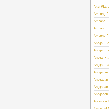
Aksi Platfo
Ambang Pla
Ambang Pla
Ambang Pl
Ambang Pla
Anggai Pla
Anggai Pla
Anggai Pla
Anggai Pla
Anggapan P
Anggapan P
Anggapan P
Anggapan P
Apresiasi 
Apresiasi 