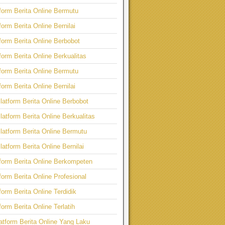
form Berita Online Bermutu
orm Berita Online Bernilai
form Berita Online Berbobot
form Berita Online Berkualitas
form Berita Online Bermutu
orm Berita Online Bernilai
latform Berita Online Berbobot
latform Berita Online Berkualitas
latform Berita Online Bermutu
atform Berita Online Bernilai
tform Berita Online Berkompeten
form Berita Online Profesional
form Berita Online Terdidik
form Berita Online Terlatih
atform Berita Online Yang Laku