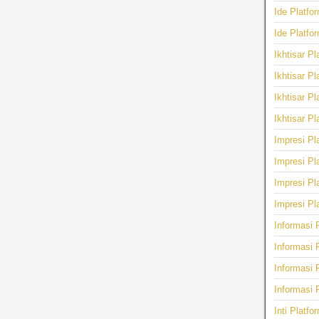
Ide Platfo
Ide Platfo
Ikhtisar P
Ikhtisar Pl
Ikhtisar Pl
Ikhtisar Pl
Impresi Pl
Impresi Pl
Impresi Pl
Impresi Pl
Informasi P
Informasi 
Informasi P
Informasi 
Inti Platf