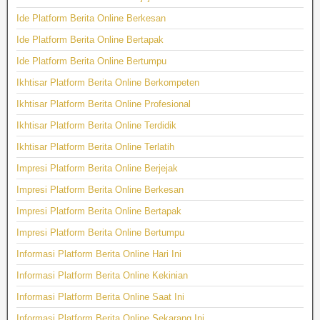
Ide Platform Berita Online Berkesan
Ide Platform Berita Online Bertapak
Ide Platform Berita Online Bertumpu
Ikhtisar Platform Berita Online Berkompeten
Ikhtisar Platform Berita Online Profesional
Ikhtisar Platform Berita Online Terdidik
Ikhtisar Platform Berita Online Terlatih
Impresi Platform Berita Online Berjejak
Impresi Platform Berita Online Berkesan
Impresi Platform Berita Online Bertapak
Impresi Platform Berita Online Bertumpu
Informasi Platform Berita Online Hari Ini
Informasi Platform Berita Online Kekinian
Informasi Platform Berita Online Saat Ini
Informasi Platform Berita Online Sekarang Ini