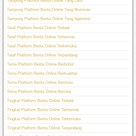
Tampung Platform Berita Online Yang Laris
Tampung Platform Berita Online Yang Musiman
Tampung Platform Berita Online Yang Ngetrend
Taraf Platform Berita Online Terbaik
Taraf Platform Berita Online Terhormat
Taraf Platform Berita Online Terkemuka
Taraf Platform Berita Online Terpandang
Tema Platform Berita Online Berbobot
Tema Platform Berita Online Berkualitas
Tema Platform Berita Online Bermutu
Tema Platform Berita Online Bernilai
Tingkat Platform Berita Online Terbaik
Tingkat Platform Berita Online Terhormat
Tingkat Platform Berita Online Terkemuka
Tingkat Platform Berita Online Terpandang