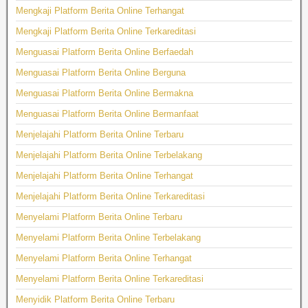
Mengkaji Platform Berita Online Terhangat
Mengkaji Platform Berita Online Terkareditasi
Menguasai Platform Berita Online Berfaedah
Menguasai Platform Berita Online Berguna
Menguasai Platform Berita Online Bermakna
Menguasai Platform Berita Online Bermanfaat
Menjelajahi Platform Berita Online Terbaru
Menjelajahi Platform Berita Online Terbelakang
Menjelajahi Platform Berita Online Terhangat
Menjelajahi Platform Berita Online Terkareditasi
Menyelami Platform Berita Online Terbaru
Menyelami Platform Berita Online Terbelakang
Menyelami Platform Berita Online Terhangat
Menyelami Platform Berita Online Terkareditasi
Menyidik Platform Berita Online Terbaru