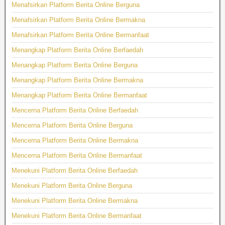
Menafsirkan Platform Berita Online Berguna
Menafsirkan Platform Berita Online Bermakna
Menafsirkan Platform Berita Online Bermanfaat
Menangkap Platform Berita Online Berfaedah
Menangkap Platform Berita Online Berguna
Menangkap Platform Berita Online Bermakna
Menangkap Platform Berita Online Bermanfaat
Mencerna Platform Berita Online Berfaedah
Mencerna Platform Berita Online Berguna
Mencerna Platform Berita Online Bermakna
Mencerna Platform Berita Online Bermanfaat
Menekuni Platform Berita Online Berfaedah
Menekuni Platform Berita Online Berguna
Menekuni Platform Berita Online Bermakna
Menekuni Platform Berita Online Bermanfaat