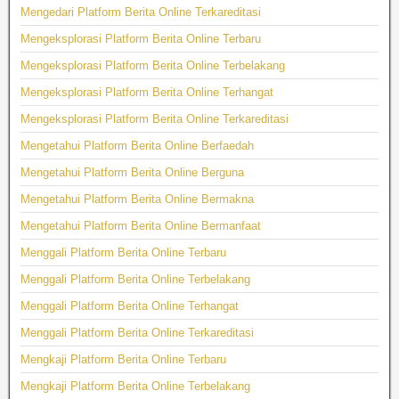
Mengedari Platform Berita Online Terkareditasi
Mengeksplorasi Platform Berita Online Terbaru
Mengeksplorasi Platform Berita Online Terbelakang
Mengeksplorasi Platform Berita Online Terhangat
Mengeksplorasi Platform Berita Online Terkareditasi
Mengetahui Platform Berita Online Berfaedah
Mengetahui Platform Berita Online Berguna
Mengetahui Platform Berita Online Bermakna
Mengetahui Platform Berita Online Bermanfaat
Menggali Platform Berita Online Terbaru
Menggali Platform Berita Online Terbelakang
Menggali Platform Berita Online Terhangat
Menggali Platform Berita Online Terkareditasi
Mengkaji Platform Berita Online Terbaru
Mengkaji Platform Berita Online Terbelakang