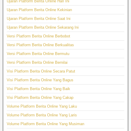
Ujaran Platform Berita Online Hari Ini
Ujaran Platform Berita Online Kekinian
Ujaran Platform Berita Online Saat Ini
Ujaran Platform Berita Online Sekarang Ini
Versi Platform Berita Online Berbobot
Versi Platform Berita Online Berkualitas
Versi Platform Berita Online Bermutu
Versi Platform Berita Online Bernilai
Visi Platform Berita Online Secara Patut
Visi Platform Berita Online Yang Bagus
Visi Platform Berita Online Yang Baik
Visi Platform Berita Online Yang Cakap
Volume Platform Berita Online Yang Laku
Volume Platform Berita Online Yang Laris
Volume Platform Berita Online Yang Musiman