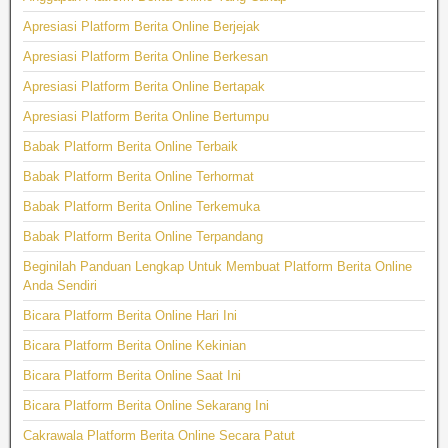
Apresiasi Platform Berita Online Berjejak
Apresiasi Platform Berita Online Berkesan
Apresiasi Platform Berita Online Bertapak
Apresiasi Platform Berita Online Bertumpu
Babak Platform Berita Online Terbaik
Babak Platform Berita Online Terhormat
Babak Platform Berita Online Terkemuka
Babak Platform Berita Online Terpandang
Beginilah Panduan Lengkap Untuk Membuat Platform Berita Online
Anda Sendiri
Bicara Platform Berita Online Hari Ini
Bicara Platform Berita Online Kekinian
Bicara Platform Berita Online Saat Ini
Bicara Platform Berita Online Sekarang Ini
Cakrawala Platform Berita Online Secara Patut