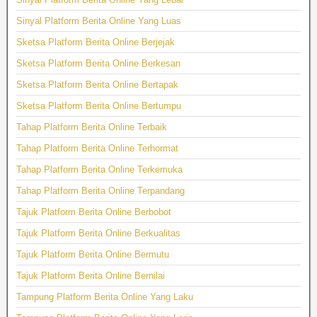
Sinyal Platform Berita Online Yang Luas
Sketsa Platform Berita Online Berjejak
Sketsa Platform Berita Online Berkesan
Sketsa Platform Berita Online Bertapak
Sketsa Platform Berita Online Bertumpu
Tahap Platform Berita Online Terbaik
Tahap Platform Berita Online Terhormat
Tahap Platform Berita Online Terkemuka
Tahap Platform Berita Online Terpandang
Tajuk Platform Berita Online Berbobot
Tajuk Platform Berita Online Berkualitas
Tajuk Platform Berita Online Bermutu
Tajuk Platform Berita Online Bernilai
Tampung Platform Berita Online Yang Laku