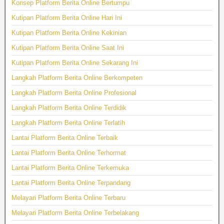
Konsep Platform Berita Online Bertumpu
Kutipan Platform Berita Online Hari Ini
Kutipan Platform Berita Online Kekinian
Kutipan Platform Berita Online Saat Ini
Kutipan Platform Berita Online Sekarang Ini
Langkah Platform Berita Online Berkompeten
Langkah Platform Berita Online Profesional
Langkah Platform Berita Online Terdidik
Langkah Platform Berita Online Terlatih
Lantai Platform Berita Online Terbaik
Lantai Platform Berita Online Terhormat
Lantai Platform Berita Online Terkemuka
Lantai Platform Berita Online Terpandang
Melayari Platform Berita Online Terbaru
Melayari Platform Berita Online Terbelakang