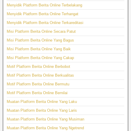
Menyidik Platform Berita Online Terbelakang
Menyidik Platform Berita Online Terhangat
Menyidik Platform Berita Online Terkareditasi
Misi Platform Berita Online Secara Patut
Misi Platform Berita Online Yang Bagus
Misi Platform Berita Online Yang Baik
Misi Platform Berita Online Yang Cakap
Motif Platform Berita Online Berbobot
Motif Platform Berita Online Berkualitas
Motif Platform Berita Online Bermutu
Motif Platform Berita Online Bernilai
Muatan Platform Berita Online Yang Laku
Muatan Platform Berita Online Yang Laris
Muatan Platform Berita Online Yang Musiman
Muatan Platform Berita Online Yang Ngetrend