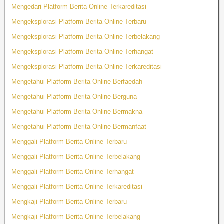
Mengedari Platform Berita Online Terkareditasi
Mengeksplorasi Platform Berita Online Terbaru
Mengeksplorasi Platform Berita Online Terbelakang
Mengeksplorasi Platform Berita Online Terhangat
Mengeksplorasi Platform Berita Online Terkareditasi
Mengetahui Platform Berita Online Berfaedah
Mengetahui Platform Berita Online Berguna
Mengetahui Platform Berita Online Bermakna
Mengetahui Platform Berita Online Bermanfaat
Menggali Platform Berita Online Terbaru
Menggali Platform Berita Online Terbelakang
Menggali Platform Berita Online Terhangat
Menggali Platform Berita Online Terkareditasi
Mengkaji Platform Berita Online Terbaru
Mengkaji Platform Berita Online Terbelakang