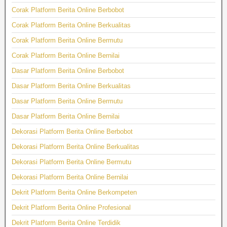
Corak Platform Berita Online Berbobot
Corak Platform Berita Online Berkualitas
Corak Platform Berita Online Bermutu
Corak Platform Berita Online Bernilai
Dasar Platform Berita Online Berbobot
Dasar Platform Berita Online Berkualitas
Dasar Platform Berita Online Bermutu
Dasar Platform Berita Online Bernilai
Dekorasi Platform Berita Online Berbobot
Dekorasi Platform Berita Online Berkualitas
Dekorasi Platform Berita Online Bermutu
Dekorasi Platform Berita Online Bernilai
Dekrit Platform Berita Online Berkompeten
Dekrit Platform Berita Online Profesional
Dekrit Platform Berita Online Terdidik