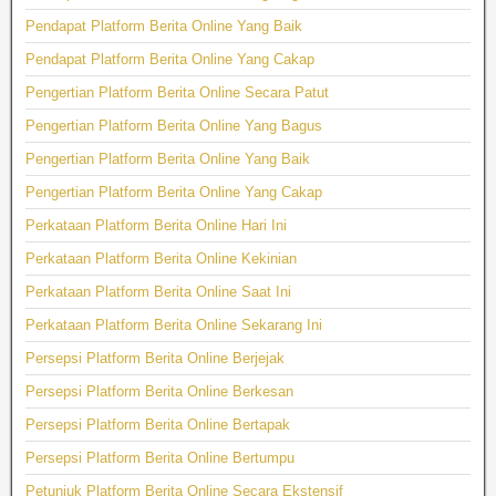
Pendapat Platform Berita Online Yang Baik
Pendapat Platform Berita Online Yang Cakap
Pengertian Platform Berita Online Secara Patut
Pengertian Platform Berita Online Yang Bagus
Pengertian Platform Berita Online Yang Baik
Pengertian Platform Berita Online Yang Cakap
Perkataan Platform Berita Online Hari Ini
Perkataan Platform Berita Online Kekinian
Perkataan Platform Berita Online Saat Ini
Perkataan Platform Berita Online Sekarang Ini
Persepsi Platform Berita Online Berjejak
Persepsi Platform Berita Online Berkesan
Persepsi Platform Berita Online Bertapak
Persepsi Platform Berita Online Bertumpu
Petunjuk Platform Berita Online Secara Ekstensif