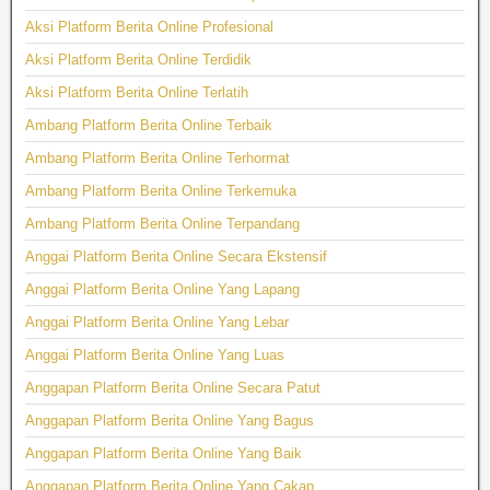
Aksi Platform Berita Online Profesional
Aksi Platform Berita Online Terdidik
Aksi Platform Berita Online Terlatih
Ambang Platform Berita Online Terbaik
Ambang Platform Berita Online Terhormat
Ambang Platform Berita Online Terkemuka
Ambang Platform Berita Online Terpandang
Anggai Platform Berita Online Secara Ekstensif
Anggai Platform Berita Online Yang Lapang
Anggai Platform Berita Online Yang Lebar
Anggai Platform Berita Online Yang Luas
Anggapan Platform Berita Online Secara Patut
Anggapan Platform Berita Online Yang Bagus
Anggapan Platform Berita Online Yang Baik
Anggapan Platform Berita Online Yang Cakap