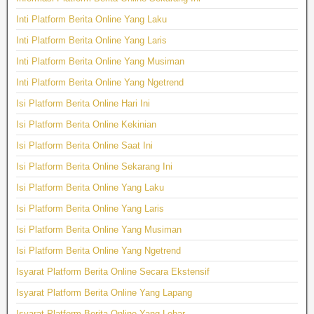
Inti Platform Berita Online Yang Laku
Inti Platform Berita Online Yang Laris
Inti Platform Berita Online Yang Musiman
Inti Platform Berita Online Yang Ngetrend
Isi Platform Berita Online Hari Ini
Isi Platform Berita Online Kekinian
Isi Platform Berita Online Saat Ini
Isi Platform Berita Online Sekarang Ini
Isi Platform Berita Online Yang Laku
Isi Platform Berita Online Yang Laris
Isi Platform Berita Online Yang Musiman
Isi Platform Berita Online Yang Ngetrend
Isyarat Platform Berita Online Secara Ekstensif
Isyarat Platform Berita Online Yang Lapang
Isyarat Platform Berita Online Yang Lebar