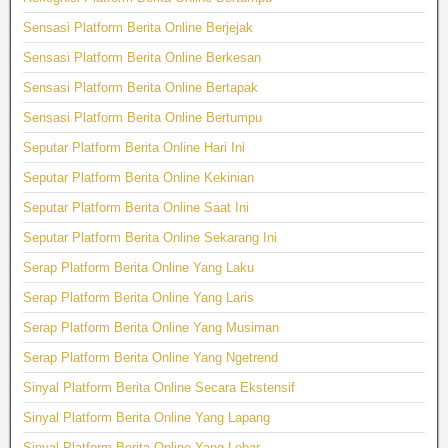
Sensasi Platform Berita Online Berjejak
Sensasi Platform Berita Online Berkesan
Sensasi Platform Berita Online Bertapak
Sensasi Platform Berita Online Bertumpu
Seputar Platform Berita Online Hari Ini
Seputar Platform Berita Online Kekinian
Seputar Platform Berita Online Saat Ini
Seputar Platform Berita Online Sekarang Ini
Serap Platform Berita Online Yang Laku
Serap Platform Berita Online Yang Laris
Serap Platform Berita Online Yang Musiman
Serap Platform Berita Online Yang Ngetrend
Sinyal Platform Berita Online Secara Ekstensif
Sinyal Platform Berita Online Yang Lapang
Sinyal Platform Berita Online Yang Lebar