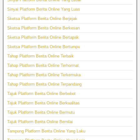
Sinyal Platform Berita Online Yang Luas
Sketsa Platform Berita Online Berjejak
Sketsa Platform Berita Online Berkesan
Sketsa Platform Berita Online Bertapak
Sketsa Platform Berita Online Bertumpu
Tahap Platform Berita Online Terbaik
Tahap Platform Berita Online Terhormat
Tahap Platform Berita Online Terkemuka
Tahap Platform Berita Online Terpandang
Tajuk Platform Berita Online Berbobot
Tajuk Platform Berita Online Berkualitas
Tajuk Platform Berita Online Bermutu
Tajuk Platform Berita Online Bernilai
Tampung Platform Berita Online Yang Laku