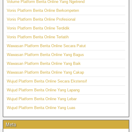
Volume Platform Berita Online Yang Ngetrend
Vonis Platform Berita Online Berkompeten
Vonis Platform Berita Online Profesional
Vonis Platform Berita Online Terdidik
Vonis Platform Berita Online Terlatih
Wawasan Platform Berita Online Secara Patut
Wawasan Platform Berita Online Yang Bagus
Wawasan Platform Berita Online Yang Baik
Wawasan Platform Berita Online Yang Cakap
Wujud Platform Berita Online Secara Ekstensif
Wujud Platform Berita Online Yang Lapang
Wujud Platform Berita Online Yang Lebar
Wujud Platform Berita Online Yang Luas
Meta