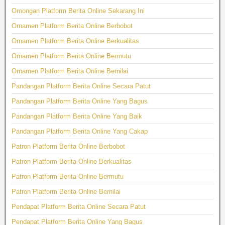
Omongan Platform Berita Online Sekarang Ini
Ornamen Platform Berita Online Berbobot
Ornamen Platform Berita Online Berkualitas
Ornamen Platform Berita Online Bermutu
Ornamen Platform Berita Online Bernilai
Pandangan Platform Berita Online Secara Patut
Pandangan Platform Berita Online Yang Bagus
Pandangan Platform Berita Online Yang Baik
Pandangan Platform Berita Online Yang Cakap
Patron Platform Berita Online Berbobot
Patron Platform Berita Online Berkualitas
Patron Platform Berita Online Bermutu
Patron Platform Berita Online Bernilai
Pendapat Platform Berita Online Secara Patut
Pendapat Platform Berita Online Yang Bagus