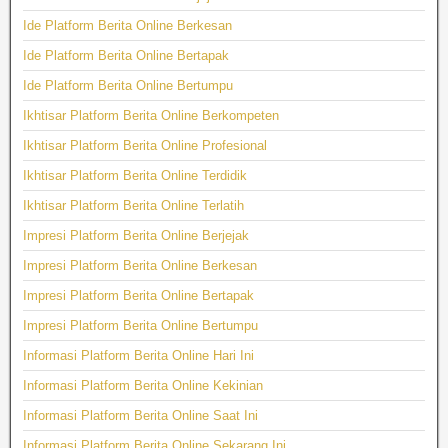
Ide Platform Berita Online Berkesan
Ide Platform Berita Online Bertapak
Ide Platform Berita Online Bertumpu
Ikhtisar Platform Berita Online Berkompeten
Ikhtisar Platform Berita Online Profesional
Ikhtisar Platform Berita Online Terdidik
Ikhtisar Platform Berita Online Terlatih
Impresi Platform Berita Online Berjejak
Impresi Platform Berita Online Berkesan
Impresi Platform Berita Online Bertapak
Impresi Platform Berita Online Bertumpu
Informasi Platform Berita Online Hari Ini
Informasi Platform Berita Online Kekinian
Informasi Platform Berita Online Saat Ini
Informasi Platform Berita Online Sekarang Ini