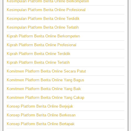
Kesimpulan Platform Berita Online Berkompeten
Kesimpulan Platform Berita Online Profesional
Kesimpulan Platform Berita Online Terdidik
Kesimpulan Platform Berita Online Terlatih
Kiprah Platform Berita Online Berkompeten
Kiprah Platform Berita Online Profesional
Kiprah Platform Berita Online Terdidik
Kiprah Platform Berita Online Terlatih
Komitmen Platform Berita Online Secara Patut
Komitmen Platform Berita Online Yang Bagus
Komitmen Platform Berita Online Yang Baik
Komitmen Platform Berita Online Yang Cakap
Konsep Platform Berita Online Berjejak
Konsep Platform Berita Online Berkesan
Konsep Platform Berita Online Bertapak