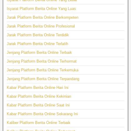
Isyarat Platform Berita Online Yang Luas
Jarak Platform Berita Online Berkompeten
Jarak Platform Berita Online Profesional
Jarak Platform Berita Online Terdidik
Jarak Platform Berita Online Terlatih
Jenjang Platform Berita Online Terbaik
Jenjang Platform Berita Online Terhormat
Jenjang Platform Berita Online Terkemuka
Jenjang Platform Berita Online Terpandang
Kabar Platform Berita Online Hari Ini
Kabar Platform Berita Online Kekinian
Kabar Platform Berita Online Saat Ini
Kabar Platform Berita Online Sekarang Ini
Kaliber Platform Berita Online Terbaik