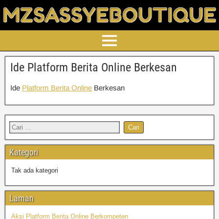
Ide Platform Berita Online Berkesan
Ide
Platform Berita Online
Berkesan
Kategori
Tak ada kategori
Laman
Aksi Platform Berita Online Berkompeten