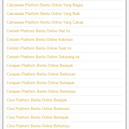
Cakrawala Platform Berita Online Yang Bagus
Cakrawala Platform Berita Online Yang Baik
Cakrawala Platform Berita Online Yang Cakap
Celoteh Platform Berita Online Hari Ini
Celoteh Platform Berita Online Kekinian
Celoteh Platform Berita Online Saat Ini
Celoteh Platform Berita Online Sekarang Ini
Cerapan Platform Berita Online Berjejak
Cerapan Platform Berita Online Berkesan
Cerapan Platform Berita Online Bertapak
Cerapan Platform Berita Online Bertumpu
Citra Platform Berita Online Berjejak
Citra Platform Berita Online Berkesan
Citra Platform Berita Online Bertapak
Citra Platform Berita Online Bertumpu