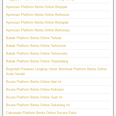
Apresiasi Platform Berita Online Berjejak
Apresiasi Platform Berita Online Berkesan
Apresiasi Platform Berita Online Bertapak
Apresiasi Platform Berita Online Bertumpu
Babak Platform Berita Online Terbaik
Babak Platform Berita Online Terhormat
Babak Platform Berita Online Terkemuka
Babak Platform Berita Online Terpandang
Beginilah Panduan Lengkap Untuk Membuat Platform Berita Online
Anda Sendiri
Bicara Platform Berita Online Hari Ini
Bicara Platform Berita Online Kekinian
Bicara Platform Berita Online Saat Ini
Bicara Platform Berita Online Sekarang Ini
Cakrawala Platform Berita Online Secara Patut