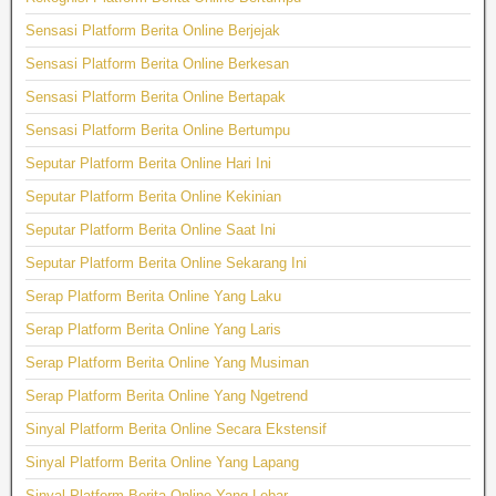
Sensasi Platform Berita Online Berjejak
Sensasi Platform Berita Online Berkesan
Sensasi Platform Berita Online Bertapak
Sensasi Platform Berita Online Bertumpu
Seputar Platform Berita Online Hari Ini
Seputar Platform Berita Online Kekinian
Seputar Platform Berita Online Saat Ini
Seputar Platform Berita Online Sekarang Ini
Serap Platform Berita Online Yang Laku
Serap Platform Berita Online Yang Laris
Serap Platform Berita Online Yang Musiman
Serap Platform Berita Online Yang Ngetrend
Sinyal Platform Berita Online Secara Ekstensif
Sinyal Platform Berita Online Yang Lapang
Sinyal Platform Berita Online Yang Lebar