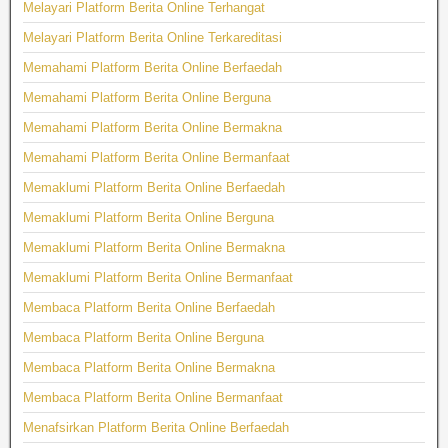
Melayari Platform Berita Online Terhangat
Melayari Platform Berita Online Terkareditasi
Memahami Platform Berita Online Berfaedah
Memahami Platform Berita Online Berguna
Memahami Platform Berita Online Bermakna
Memahami Platform Berita Online Bermanfaat
Memaklumi Platform Berita Online Berfaedah
Memaklumi Platform Berita Online Berguna
Memaklumi Platform Berita Online Bermakna
Memaklumi Platform Berita Online Bermanfaat
Membaca Platform Berita Online Berfaedah
Membaca Platform Berita Online Berguna
Membaca Platform Berita Online Bermakna
Membaca Platform Berita Online Bermanfaat
Menafsirkan Platform Berita Online Berfaedah