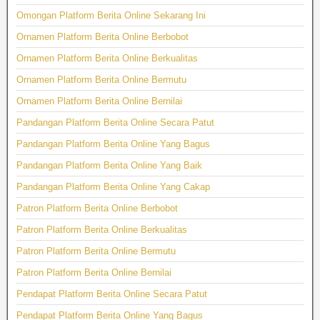
Omongan Platform Berita Online Sekarang Ini
Ornamen Platform Berita Online Berbobot
Ornamen Platform Berita Online Berkualitas
Ornamen Platform Berita Online Bermutu
Ornamen Platform Berita Online Bernilai
Pandangan Platform Berita Online Secara Patut
Pandangan Platform Berita Online Yang Bagus
Pandangan Platform Berita Online Yang Baik
Pandangan Platform Berita Online Yang Cakap
Patron Platform Berita Online Berbobot
Patron Platform Berita Online Berkualitas
Patron Platform Berita Online Bermutu
Patron Platform Berita Online Bernilai
Pendapat Platform Berita Online Secara Patut
Pendapat Platform Berita Online Yang Bagus