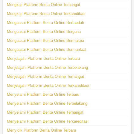
Mengkaji Platform Berita Online Terhangat
Mengkaji Platform Berita Online Terkareditasi
Menguasai Platform Berita Online Berfaedah
Menguasai Platform Berita Online Berguna
Menguasai Platform Berita Online Bermakna
Menguasai Platform Berita Online Bermanfaat
Menjelajahi Platform Berita Online Terbaru
Menjelajahi Platform Berita Online Terbelakang
Menjelajahi Platform Berita Online Terhangat
Menjelajahi Platform Berita Online Terkareditasi
Menyelami Platform Berita Online Terbaru
Menyelami Platform Berita Online Terbelakang
Menyelami Platform Berita Online Terhangat
Menyelami Platform Berita Online Terkareditasi
Menyidik Platform Berita Online Terbaru