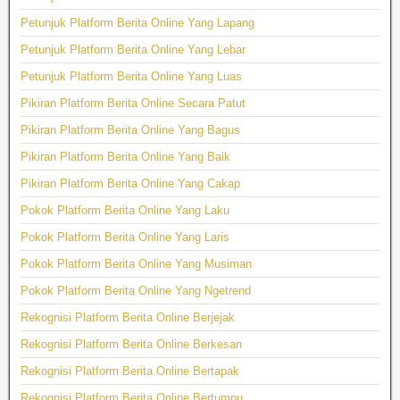
Petunjuk Platform Berita Online Yang Lapang
Petunjuk Platform Berita Online Yang Lebar
Petunjuk Platform Berita Online Yang Luas
Pikiran Platform Berita Online Secara Patut
Pikiran Platform Berita Online Yang Bagus
Pikiran Platform Berita Online Yang Baik
Pikiran Platform Berita Online Yang Cakap
Pokok Platform Berita Online Yang Laku
Pokok Platform Berita Online Yang Laris
Pokok Platform Berita Online Yang Musiman
Pokok Platform Berita Online Yang Ngetrend
Rekognisi Platform Berita Online Berjejak
Rekognisi Platform Berita Online Berkesan
Rekognisi Platform Berita Online Bertapak
Rekognisi Platform Berita Online Bertumpu