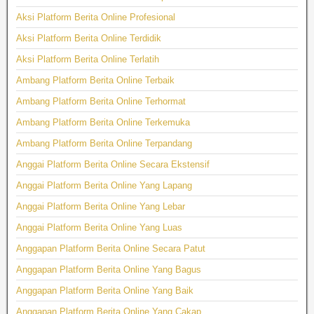
Aksi Platform Berita Online Profesional
Aksi Platform Berita Online Terdidik
Aksi Platform Berita Online Terlatih
Ambang Platform Berita Online Terbaik
Ambang Platform Berita Online Terhormat
Ambang Platform Berita Online Terkemuka
Ambang Platform Berita Online Terpandang
Anggai Platform Berita Online Secara Ekstensif
Anggai Platform Berita Online Yang Lapang
Anggai Platform Berita Online Yang Lebar
Anggai Platform Berita Online Yang Luas
Anggapan Platform Berita Online Secara Patut
Anggapan Platform Berita Online Yang Bagus
Anggapan Platform Berita Online Yang Baik
Anggapan Platform Berita Online Yang Cakap