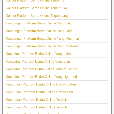
Kaliber Platform Berita Online Terhormat
Kaliber Platform Berita Online Terkemuka
Kaliber Platform Berita Online Terpandang
Kandungan Platform Berita Online Yang Laku
Kandungan Platform Berita Online Yang Laris
Kandungan Platform Berita Online Yang Musiman
Kandungan Platform Berita Online Yang Ngetrend
Kapasitas Platform Berita Online Yang Laku
Kapasitas Platform Berita Online Yang Laris
Kapasitas Platform Berita Online Yang Musiman
Kapasitas Platform Berita Online Yang Ngetrend
Keputusan Platform Berita Online Berkompeten
Keputusan Platform Berita Online Profesional
Keputusan Platform Berita Online Terdidik
Keputusan Platform Berita Online Terlatih