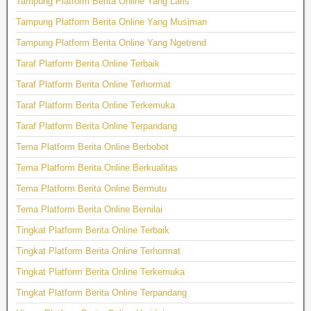
Tampung Platform Berita Online Yang Laris
Tampung Platform Berita Online Yang Musiman
Tampung Platform Berita Online Yang Ngetrend
Taraf Platform Berita Online Terbaik
Taraf Platform Berita Online Terhormat
Taraf Platform Berita Online Terkemuka
Taraf Platform Berita Online Terpandang
Tema Platform Berita Online Berbobot
Tema Platform Berita Online Berkualitas
Tema Platform Berita Online Bermutu
Tema Platform Berita Online Bernilai
Tingkat Platform Berita Online Terbaik
Tingkat Platform Berita Online Terhormat
Tingkat Platform Berita Online Terkemuka
Tingkat Platform Berita Online Terpandang