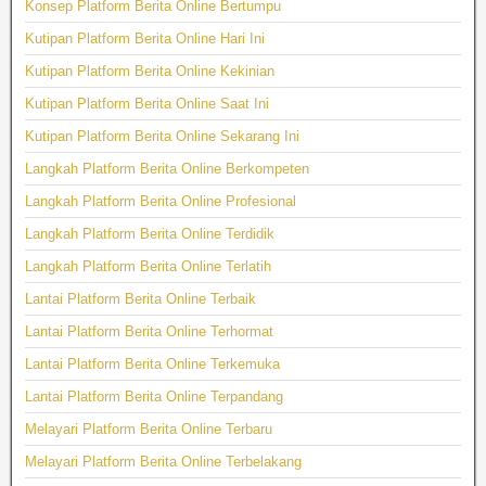
Konsep Platform Berita Online Bertumpu
Kutipan Platform Berita Online Hari Ini
Kutipan Platform Berita Online Kekinian
Kutipan Platform Berita Online Saat Ini
Kutipan Platform Berita Online Sekarang Ini
Langkah Platform Berita Online Berkompeten
Langkah Platform Berita Online Profesional
Langkah Platform Berita Online Terdidik
Langkah Platform Berita Online Terlatih
Lantai Platform Berita Online Terbaik
Lantai Platform Berita Online Terhormat
Lantai Platform Berita Online Terkemuka
Lantai Platform Berita Online Terpandang
Melayari Platform Berita Online Terbaru
Melayari Platform Berita Online Terbelakang