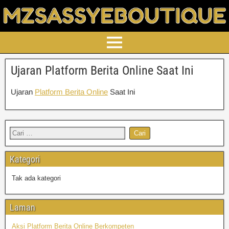
Ujaran Platform Berita Online Saat Ini
Ujaran
Platform Berita Online
Saat Ini
Kategori
Tak ada kategori
Laman
Aksi Platform Berita Online Berkompeten