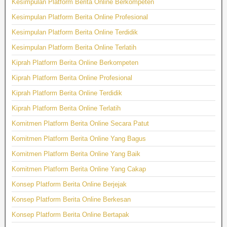
Kesimpulan Platform Berita Online Berkompeten
Kesimpulan Platform Berita Online Profesional
Kesimpulan Platform Berita Online Terdidik
Kesimpulan Platform Berita Online Terlatih
Kiprah Platform Berita Online Berkompeten
Kiprah Platform Berita Online Profesional
Kiprah Platform Berita Online Terdidik
Kiprah Platform Berita Online Terlatih
Komitmen Platform Berita Online Secara Patut
Komitmen Platform Berita Online Yang Bagus
Komitmen Platform Berita Online Yang Baik
Komitmen Platform Berita Online Yang Cakap
Konsep Platform Berita Online Berjejak
Konsep Platform Berita Online Berkesan
Konsep Platform Berita Online Bertapak