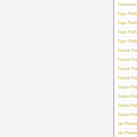
Fenomena P
Figur Plat
Figur Platf
Figur Plat
Figur Platf
Firasat Pl
Firasat Pl
Firasat Pl
Firasat Pl
Gejala Pla
Gejala Pla
Gejala Pla
Gejala Pla
Ide Platfor
Ide Platfo