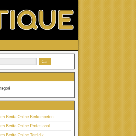
tegori
orm Berita Online Berkompeten
orm Berita Online Profesional
rm Berita Online Terdidik