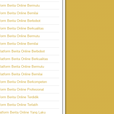
form Berita Online Bermutu
orm Berita Online Bernilai
form Berita Online Berbobot
form Berita Online Berkualitas
form Berita Online Bermutu
orm Berita Online Bernilai
latform Berita Online Berbobot
latform Berita Online Berkualitas
latform Berita Online Bermutu
atform Berita Online Bernilai
tform Berita Online Berkompeten
form Berita Online Profesional
form Berita Online Terdidik
form Berita Online Terlatih
atform Berita Online Yang Laku