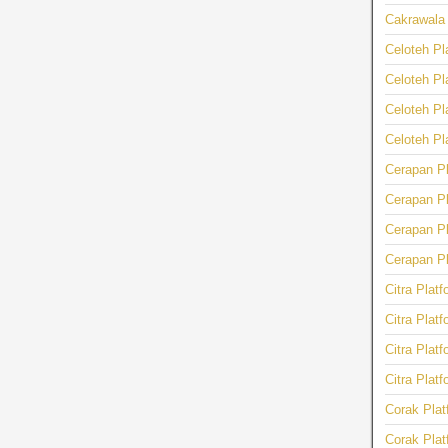
Cakrawala 
Celoteh Pla
Celoteh Pl
Celoteh Pla
Celoteh Pl
Cerapan Pl
Cerapan Pl
Cerapan Pl
Cerapan Pl
Citra Platf
Citra Plat
Citra Plat
Citra Plat
Corak Plat
Corak Plat