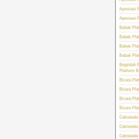
Apresiasi 
Apresiasi 
Babak Plat
Babak Plat
Babak Plat
Babak Plat
Beginilah
Platform B
Bicara Plat
Bicara Pla
Bicara Plat
Bicara Pla
Cakrawala 
Cakrawala 
Cakrawala 