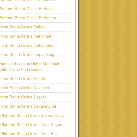
Platform Berita Online Bertapak
Platform Berita Online Bertumpu
form Berita Online Terbaik
form Berita Online Terhormat
form Berita Online Terkemuka
form Berita Online Terpandang
 Panduan Lengkap Untuk Membuat
erita Online Anda Sendiri
form Berita Online Hari Ini
tform Berita Online Kekinian
form Berita Online Saat Ini
tform Berita Online Sekarang Ini
Platform Berita Online Secara Patut
Platform Berita Online Yang Bagus
Platform Berita Online Yang Baik