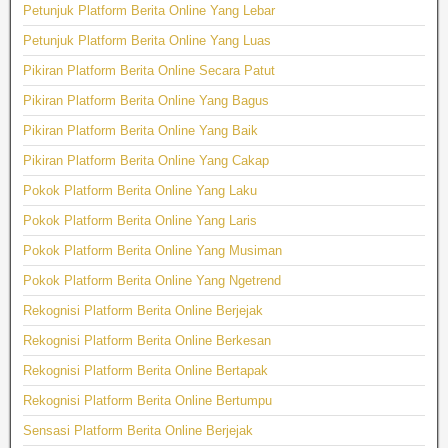
Petunjuk Platform Berita Online Yang Lebar
Petunjuk Platform Berita Online Yang Luas
Pikiran Platform Berita Online Secara Patut
Pikiran Platform Berita Online Yang Bagus
Pikiran Platform Berita Online Yang Baik
Pikiran Platform Berita Online Yang Cakap
Pokok Platform Berita Online Yang Laku
Pokok Platform Berita Online Yang Laris
Pokok Platform Berita Online Yang Musiman
Pokok Platform Berita Online Yang Ngetrend
Rekognisi Platform Berita Online Berjejak
Rekognisi Platform Berita Online Berkesan
Rekognisi Platform Berita Online Bertapak
Rekognisi Platform Berita Online Bertumpu
Sensasi Platform Berita Online Berjejak