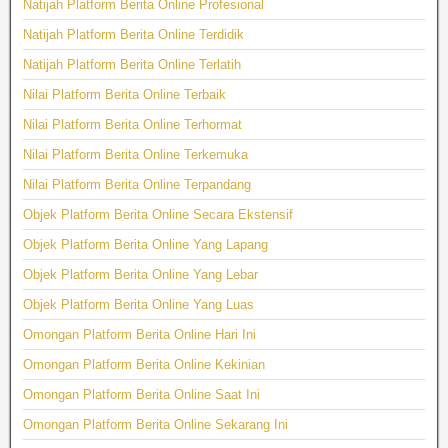
Natijah Platform Berita Online Profesional
Natijah Platform Berita Online Terdidik
Natijah Platform Berita Online Terlatih
Nilai Platform Berita Online Terbaik
Nilai Platform Berita Online Terhormat
Nilai Platform Berita Online Terkemuka
Nilai Platform Berita Online Terpandang
Objek Platform Berita Online Secara Ekstensif
Objek Platform Berita Online Yang Lapang
Objek Platform Berita Online Yang Lebar
Objek Platform Berita Online Yang Luas
Omongan Platform Berita Online Hari Ini
Omongan Platform Berita Online Kekinian
Omongan Platform Berita Online Saat Ini
Omongan Platform Berita Online Sekarang Ini