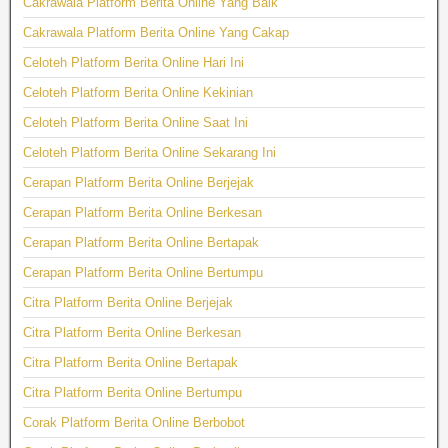
Cakrawala Platform Berita Online Yang Baik
Cakrawala Platform Berita Online Yang Cakap
Celoteh Platform Berita Online Hari Ini
Celoteh Platform Berita Online Kekinian
Celoteh Platform Berita Online Saat Ini
Celoteh Platform Berita Online Sekarang Ini
Cerapan Platform Berita Online Berjejak
Cerapan Platform Berita Online Berkesan
Cerapan Platform Berita Online Bertapak
Cerapan Platform Berita Online Bertumpu
Citra Platform Berita Online Berjejak
Citra Platform Berita Online Berkesan
Citra Platform Berita Online Bertapak
Citra Platform Berita Online Bertumpu
Corak Platform Berita Online Berbobot