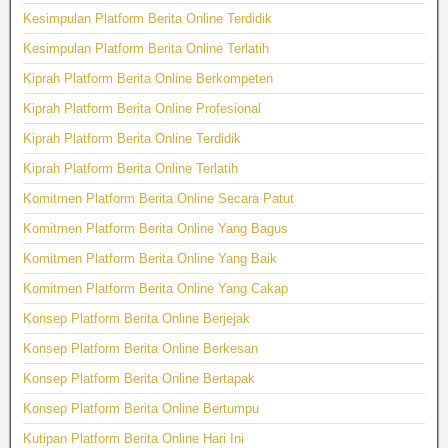
Kesimpulan Platform Berita Online Terdidik
Kesimpulan Platform Berita Online Terlatih
Kiprah Platform Berita Online Berkompeten
Kiprah Platform Berita Online Profesional
Kiprah Platform Berita Online Terdidik
Kiprah Platform Berita Online Terlatih
Komitmen Platform Berita Online Secara Patut
Komitmen Platform Berita Online Yang Bagus
Komitmen Platform Berita Online Yang Baik
Komitmen Platform Berita Online Yang Cakap
Konsep Platform Berita Online Berjejak
Konsep Platform Berita Online Berkesan
Konsep Platform Berita Online Bertapak
Konsep Platform Berita Online Bertumpu
Kutipan Platform Berita Online Hari Ini