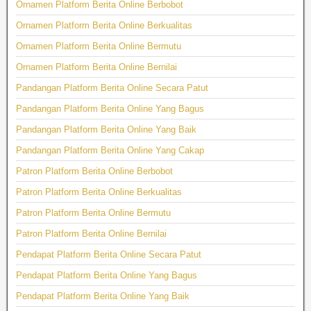
Ornamen Platform Berita Online Berbobot
Ornamen Platform Berita Online Berkualitas
Ornamen Platform Berita Online Bermutu
Ornamen Platform Berita Online Bernilai
Pandangan Platform Berita Online Secara Patut
Pandangan Platform Berita Online Yang Bagus
Pandangan Platform Berita Online Yang Baik
Pandangan Platform Berita Online Yang Cakap
Patron Platform Berita Online Berbobot
Patron Platform Berita Online Berkualitas
Patron Platform Berita Online Bermutu
Patron Platform Berita Online Bernilai
Pendapat Platform Berita Online Secara Patut
Pendapat Platform Berita Online Yang Bagus
Pendapat Platform Berita Online Yang Baik