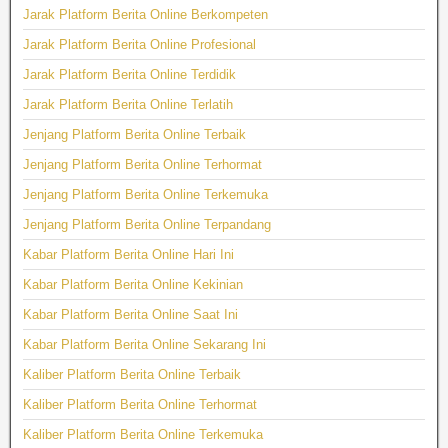
Jarak Platform Berita Online Berkompeten
Jarak Platform Berita Online Profesional
Jarak Platform Berita Online Terdidik
Jarak Platform Berita Online Terlatih
Jenjang Platform Berita Online Terbaik
Jenjang Platform Berita Online Terhormat
Jenjang Platform Berita Online Terkemuka
Jenjang Platform Berita Online Terpandang
Kabar Platform Berita Online Hari Ini
Kabar Platform Berita Online Kekinian
Kabar Platform Berita Online Saat Ini
Kabar Platform Berita Online Sekarang Ini
Kaliber Platform Berita Online Terbaik
Kaliber Platform Berita Online Terhormat
Kaliber Platform Berita Online Terkemuka