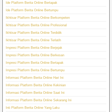
Ide Platform Berita Online Bertapak
Ide Platform Berita Online Bertumpu
Ikhtisar Platform Berita Online Berkompeten
Ikhtisar Platform Berita Online Profesional
Ikhtisar Platform Berita Online Terdidik
Ikhtisar Platform Berita Online Terlatih
Impresi Platform Berita Online Berjejak
Impresi Platform Berita Online Berkesan
Impresi Platform Berita Online Bertapak
Impresi Platform Berita Online Bertumpu
Informasi Platform Berita Online Hari Ini
Informasi Platform Berita Online Kekinian
Informasi Platform Berita Online Saat Ini
Informasi Platform Berita Online Sekarang Ini
Inti Platform Berita Online Yang Laku