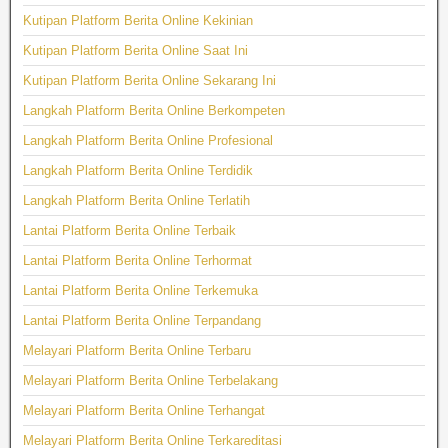
Kutipan Platform Berita Online Kekinian
Kutipan Platform Berita Online Saat Ini
Kutipan Platform Berita Online Sekarang Ini
Langkah Platform Berita Online Berkompeten
Langkah Platform Berita Online Profesional
Langkah Platform Berita Online Terdidik
Langkah Platform Berita Online Terlatih
Lantai Platform Berita Online Terbaik
Lantai Platform Berita Online Terhormat
Lantai Platform Berita Online Terkemuka
Lantai Platform Berita Online Terpandang
Melayari Platform Berita Online Terbaru
Melayari Platform Berita Online Terbelakang
Melayari Platform Berita Online Terhangat
Melayari Platform Berita Online Terkareditasi