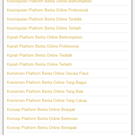
Kesimpulan Platform Berita Online Berkompeten
Kesimpulan Platform Berita Online Profesional
Kesimpulan Platform Berita Online Terdidik
Kesimpulan Platform Berita Online Terlatih
Kiprah Platform Berita Online Berkompeten
Kiprah Platform Berita Online Profesional
Kiprah Platform Berita Online Terdidik
Kiprah Platform Berita Online Terlatih
Komitmen Platform Berita Online Secara Patut
Komitmen Platform Berita Online Yang Bagus
Komitmen Platform Berita Online Yang Baik
Komitmen Platform Berita Online Yang Cakap
Konsep Platform Berita Online Berjejak
Konsep Platform Berita Online Berkesan
Konsep Platform Berita Online Bertapak