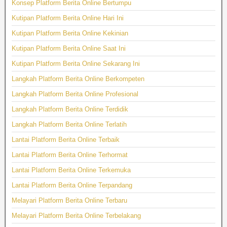
Konsep Platform Berita Online Bertumpu
Kutipan Platform Berita Online Hari Ini
Kutipan Platform Berita Online Kekinian
Kutipan Platform Berita Online Saat Ini
Kutipan Platform Berita Online Sekarang Ini
Langkah Platform Berita Online Berkompeten
Langkah Platform Berita Online Profesional
Langkah Platform Berita Online Terdidik
Langkah Platform Berita Online Terlatih
Lantai Platform Berita Online Terbaik
Lantai Platform Berita Online Terhormat
Lantai Platform Berita Online Terkemuka
Lantai Platform Berita Online Terpandang
Melayari Platform Berita Online Terbaru
Melayari Platform Berita Online Terbelakang