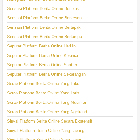
Sensasi Platform Berita Online Berjejak
Sensasi Platform Berita Online Berkesan
Sensasi Platform Berita Online Bertapak
Sensasi Platform Berita Online Bertumpu
Seputar Platform Berita Online Hari Ini
Seputar Platform Berita Online Kekinian
Seputar Platform Berita Online Saat Ini
Seputar Platform Berita Online Sekarang Ini
Serap Platform Berita Online Yang Laku
Serap Platform Berita Online Yang Laris
Serap Platform Berita Online Yang Musiman
Serap Platform Berita Online Yang Ngetrend
Sinyal Platform Berita Online Secara Ekstensif
Sinyal Platform Berita Online Yang Lapang
Sinyal Platform Berita Online Yang Lebar