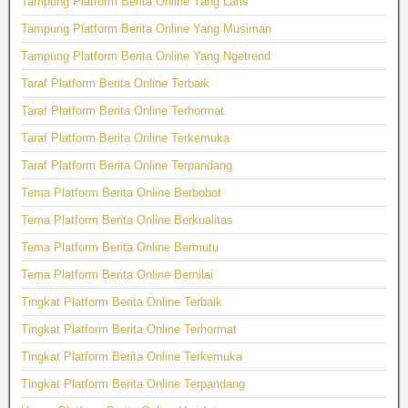
Tampung Platform Berita Online Yang Laris
Tampung Platform Berita Online Yang Musiman
Tampung Platform Berita Online Yang Ngetrend
Taraf Platform Berita Online Terbaik
Taraf Platform Berita Online Terhormat
Taraf Platform Berita Online Terkemuka
Taraf Platform Berita Online Terpandang
Tema Platform Berita Online Berbobot
Tema Platform Berita Online Berkualitas
Tema Platform Berita Online Bermutu
Tema Platform Berita Online Bernilai
Tingkat Platform Berita Online Terbaik
Tingkat Platform Berita Online Terhormat
Tingkat Platform Berita Online Terkemuka
Tingkat Platform Berita Online Terpandang