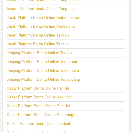
Isyarat Platform Berita Online Yang Luas
Jarak Platform Berita Online Berkompeten
Jarak Platform Berita Online Profesional
Jarak Platform Berita Online Terdidik
Jarak Platform Berita Online Terlatih
Jenjang Platform Berita Online Terbaik
Jenjang Platform Berita Online Terhormat
Jenjang Platform Berita Online Terkemuka
Jenjang Platform Berita Online Terpandang
Kabar Platform Berita Online Hari Ini
Kabar Platform Berita Online Kekinian
Kabar Platform Berita Online Saat Ini
Kabar Platform Berita Online Sekarang Ini
Kaliber Platform Berita Online Terbaik