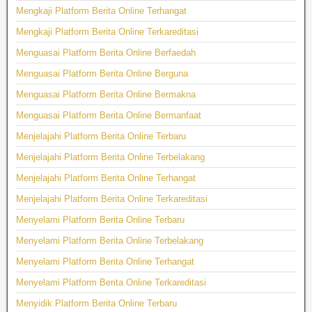
Mengkaji Platform Berita Online Terhangat
Mengkaji Platform Berita Online Terkareditasi
Menguasai Platform Berita Online Berfaedah
Menguasai Platform Berita Online Berguna
Menguasai Platform Berita Online Bermakna
Menguasai Platform Berita Online Bermanfaat
Menjelajahi Platform Berita Online Terbaru
Menjelajahi Platform Berita Online Terbelakang
Menjelajahi Platform Berita Online Terhangat
Menjelajahi Platform Berita Online Terkareditasi
Menyelami Platform Berita Online Terbaru
Menyelami Platform Berita Online Terbelakang
Menyelami Platform Berita Online Terhangat
Menyelami Platform Berita Online Terkareditasi
Menyidik Platform Berita Online Terbaru