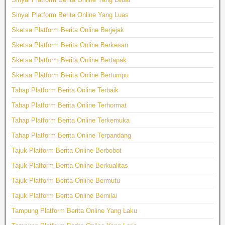
Sinyal Platform Berita Online Yang Luas
Sketsa Platform Berita Online Berjejak
Sketsa Platform Berita Online Berkesan
Sketsa Platform Berita Online Bertapak
Sketsa Platform Berita Online Bertumpu
Tahap Platform Berita Online Terbaik
Tahap Platform Berita Online Terhormat
Tahap Platform Berita Online Terkemuka
Tahap Platform Berita Online Terpandang
Tajuk Platform Berita Online Berbobot
Tajuk Platform Berita Online Berkualitas
Tajuk Platform Berita Online Bermutu
Tajuk Platform Berita Online Bernilai
Tampung Platform Berita Online Yang Laku