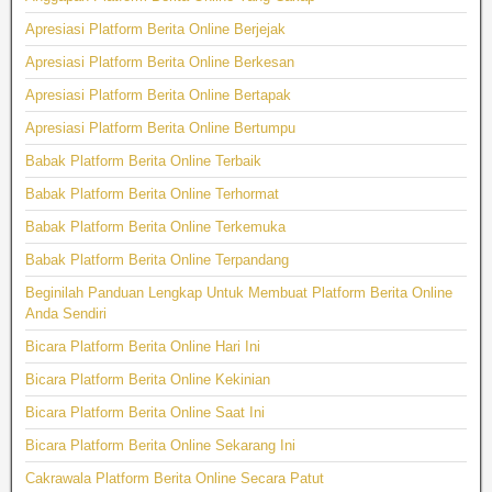
Apresiasi Platform Berita Online Berjejak
Apresiasi Platform Berita Online Berkesan
Apresiasi Platform Berita Online Bertapak
Apresiasi Platform Berita Online Bertumpu
Babak Platform Berita Online Terbaik
Babak Platform Berita Online Terhormat
Babak Platform Berita Online Terkemuka
Babak Platform Berita Online Terpandang
Beginilah Panduan Lengkap Untuk Membuat Platform Berita Online
Anda Sendiri
Bicara Platform Berita Online Hari Ini
Bicara Platform Berita Online Kekinian
Bicara Platform Berita Online Saat Ini
Bicara Platform Berita Online Sekarang Ini
Cakrawala Platform Berita Online Secara Patut