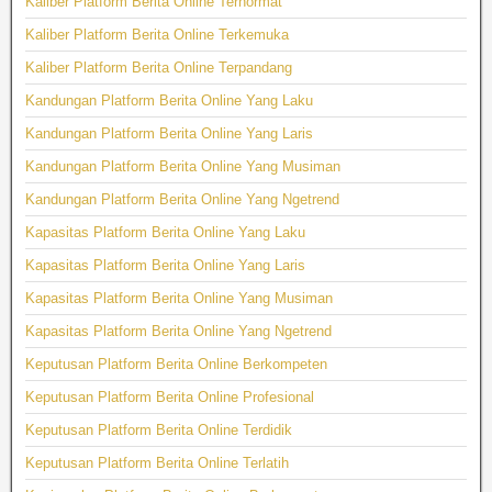
Kaliber Platform Berita Online Terhormat
Kaliber Platform Berita Online Terkemuka
Kaliber Platform Berita Online Terpandang
Kandungan Platform Berita Online Yang Laku
Kandungan Platform Berita Online Yang Laris
Kandungan Platform Berita Online Yang Musiman
Kandungan Platform Berita Online Yang Ngetrend
Kapasitas Platform Berita Online Yang Laku
Kapasitas Platform Berita Online Yang Laris
Kapasitas Platform Berita Online Yang Musiman
Kapasitas Platform Berita Online Yang Ngetrend
Keputusan Platform Berita Online Berkompeten
Keputusan Platform Berita Online Profesional
Keputusan Platform Berita Online Terdidik
Keputusan Platform Berita Online Terlatih