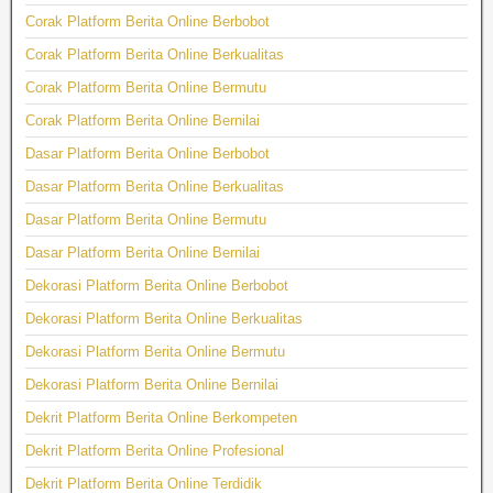
Corak Platform Berita Online Berbobot
Corak Platform Berita Online Berkualitas
Corak Platform Berita Online Bermutu
Corak Platform Berita Online Bernilai
Dasar Platform Berita Online Berbobot
Dasar Platform Berita Online Berkualitas
Dasar Platform Berita Online Bermutu
Dasar Platform Berita Online Bernilai
Dekorasi Platform Berita Online Berbobot
Dekorasi Platform Berita Online Berkualitas
Dekorasi Platform Berita Online Bermutu
Dekorasi Platform Berita Online Bernilai
Dekrit Platform Berita Online Berkompeten
Dekrit Platform Berita Online Profesional
Dekrit Platform Berita Online Terdidik