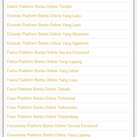
Dekrit Platform Berita Online Terlatih
Ekstrak Platform Berita Online Yang Laku
Ekstrak Platform Berita Online Yang Laris
Ekstrak Platform Berita Online Yang Musiman
Ekstrak Platform Berita Online Yang Ngetrend
Fakta Platform Berita Online Secara Ekstensif
Fakta Platform Berita Online Yang Lapang
Fakta Platform Berita Online Yang Lebar
Fakta Platform Berita Online Yang Luas
Fase Platform Berita Online Terbaik
Fase Platform Berita Online Terhormat
Fase Platform Berita Online Terkemuka
Fase Platform Berita Online Terpandang
Fenomena Platform Berita Online Secara Ekstensif
Fenomena Platform Berita Online Yang Lapang