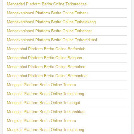
Mengedari Platform Berita Online Terkareditasi
Mengeksplorasi Platform Berita Online Terbaru
Mengeksplorasi Platform Berita Online Terbelakang
Mengeksplorasi Platform Berita Online Terhangat
Mengeksplorasi Platform Berita Online Terkareditasi
Mengetahui Platform Berita Online Berfaedah
Mengetahui Platform Berita Online Berguna
Mengetahui Platform Berita Online Bermakna
Mengetahui Platform Berita Online Bermanfaat
Menggali Platform Berita Online Terbaru
Menggali Platform Berita Online Terbelakang
Menggali Platform Berita Online Terhangat
Menggali Platform Berita Online Terkareditasi
Mengkaji Platform Berita Online Terbaru
Mengkaji Platform Berita Online Terbelakang