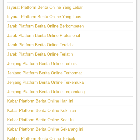
Isyarat Platform Berita Online Yang Lebar
Isyarat Platform Berita Online Yang Luas
Jarak Platform Berita Online Berkompeten
Jarak Platform Berita Online Profesional
Jarak Platform Berita Online Terdidik
Jarak Platform Berita Online Terlatih
Jenjang Platform Berita Online Terbaik
Jenjang Platform Berita Online Terhormat
Jenjang Platform Berita Online Terkemuka
Jenjang Platform Berita Online Terpandang
Kabar Platform Berita Online Hari Ini
Kabar Platform Berita Online Kekinian
Kabar Platform Berita Online Saat Ini
Kabar Platform Berita Online Sekarang Ini
Kaliber Platform Berita Online Terbaik