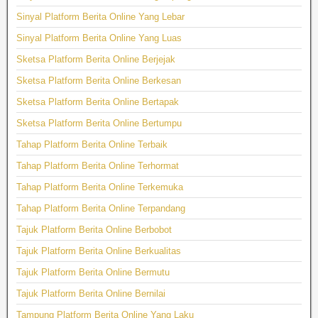
Sinyal Platform Berita Online Yang Lebar
Sinyal Platform Berita Online Yang Luas
Sketsa Platform Berita Online Berjejak
Sketsa Platform Berita Online Berkesan
Sketsa Platform Berita Online Bertapak
Sketsa Platform Berita Online Bertumpu
Tahap Platform Berita Online Terbaik
Tahap Platform Berita Online Terhormat
Tahap Platform Berita Online Terkemuka
Tahap Platform Berita Online Terpandang
Tajuk Platform Berita Online Berbobot
Tajuk Platform Berita Online Berkualitas
Tajuk Platform Berita Online Bermutu
Tajuk Platform Berita Online Bernilai
Tampung Platform Berita Online Yang Laku