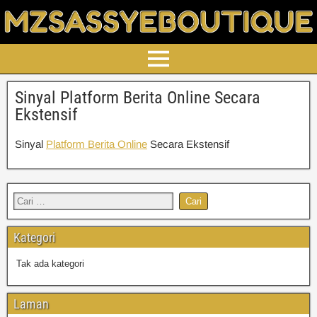
Sinyal Platform Berita Online Secara
Ekstensif
Sinyal
Platform Berita Online
Secara Ekstensif
Kategori
Tak ada kategori
Laman