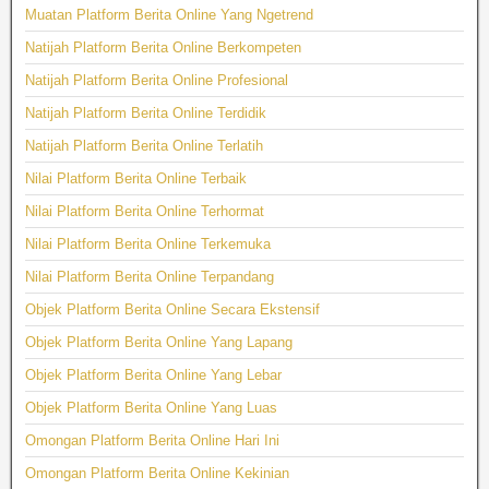
Muatan Platform Berita Online Yang Ngetrend
Natijah Platform Berita Online Berkompeten
Natijah Platform Berita Online Profesional
Natijah Platform Berita Online Terdidik
Natijah Platform Berita Online Terlatih
Nilai Platform Berita Online Terbaik
Nilai Platform Berita Online Terhormat
Nilai Platform Berita Online Terkemuka
Nilai Platform Berita Online Terpandang
Objek Platform Berita Online Secara Ekstensif
Objek Platform Berita Online Yang Lapang
Objek Platform Berita Online Yang Lebar
Objek Platform Berita Online Yang Luas
Omongan Platform Berita Online Hari Ini
Omongan Platform Berita Online Kekinian