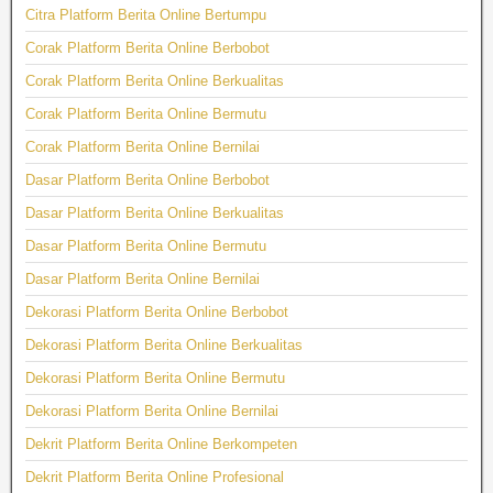
Citra Platform Berita Online Bertumpu
Corak Platform Berita Online Berbobot
Corak Platform Berita Online Berkualitas
Corak Platform Berita Online Bermutu
Corak Platform Berita Online Bernilai
Dasar Platform Berita Online Berbobot
Dasar Platform Berita Online Berkualitas
Dasar Platform Berita Online Bermutu
Dasar Platform Berita Online Bernilai
Dekorasi Platform Berita Online Berbobot
Dekorasi Platform Berita Online Berkualitas
Dekorasi Platform Berita Online Bermutu
Dekorasi Platform Berita Online Bernilai
Dekrit Platform Berita Online Berkompeten
Dekrit Platform Berita Online Profesional