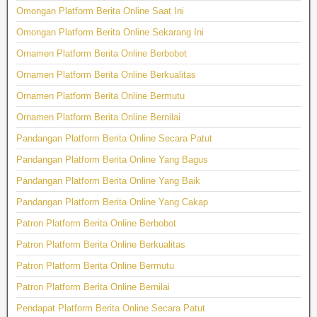
Omongan Platform Berita Online Saat Ini
Omongan Platform Berita Online Sekarang Ini
Ornamen Platform Berita Online Berbobot
Ornamen Platform Berita Online Berkualitas
Ornamen Platform Berita Online Bermutu
Ornamen Platform Berita Online Bernilai
Pandangan Platform Berita Online Secara Patut
Pandangan Platform Berita Online Yang Bagus
Pandangan Platform Berita Online Yang Baik
Pandangan Platform Berita Online Yang Cakap
Patron Platform Berita Online Berbobot
Patron Platform Berita Online Berkualitas
Patron Platform Berita Online Bermutu
Patron Platform Berita Online Bernilai
Pendapat Platform Berita Online Secara Patut