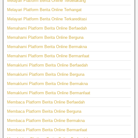
Melayari Platform Berita Online Terbelakang
Melayari Platform Berita Online Terhangat
Melayari Platform Berita Online Terkareditasi
Memahami Platform Berita Online Berfaedah
Memahami Platform Berita Online Berguna
Memahami Platform Berita Online Bermakna
Memahami Platform Berita Online Bermanfaat
Memaklumi Platform Berita Online Berfaedah
Memaklumi Platform Berita Online Berguna
Memaklumi Platform Berita Online Bermakna
Memaklumi Platform Berita Online Bermanfaat
Membaca Platform Berita Online Berfaedah
Membaca Platform Berita Online Berguna
Membaca Platform Berita Online Bermakna
Membaca Platform Berita Online Bermanfaat