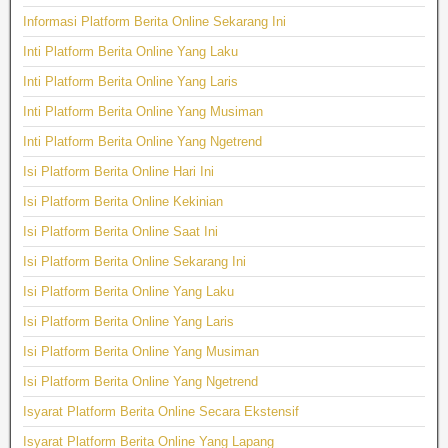
Informasi Platform Berita Online Sekarang Ini
Inti Platform Berita Online Yang Laku
Inti Platform Berita Online Yang Laris
Inti Platform Berita Online Yang Musiman
Inti Platform Berita Online Yang Ngetrend
Isi Platform Berita Online Hari Ini
Isi Platform Berita Online Kekinian
Isi Platform Berita Online Saat Ini
Isi Platform Berita Online Sekarang Ini
Isi Platform Berita Online Yang Laku
Isi Platform Berita Online Yang Laris
Isi Platform Berita Online Yang Musiman
Isi Platform Berita Online Yang Ngetrend
Isyarat Platform Berita Online Secara Ekstensif
Isyarat Platform Berita Online Yang Lapang