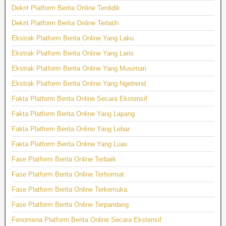
Dekrit Platform Berita Online Terdidik
Dekrit Platform Berita Online Terlatih
Ekstrak Platform Berita Online Yang Laku
Ekstrak Platform Berita Online Yang Laris
Ekstrak Platform Berita Online Yang Musiman
Ekstrak Platform Berita Online Yang Ngetrend
Fakta Platform Berita Online Secara Ekstensif
Fakta Platform Berita Online Yang Lapang
Fakta Platform Berita Online Yang Lebar
Fakta Platform Berita Online Yang Luas
Fase Platform Berita Online Terbaik
Fase Platform Berita Online Terhormat
Fase Platform Berita Online Terkemuka
Fase Platform Berita Online Terpandang
Fenomena Platform Berita Online Secara Ekstensif