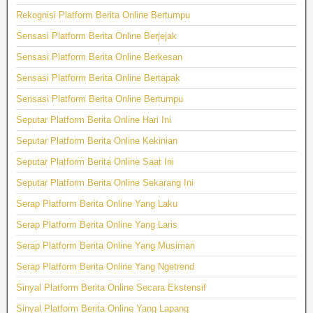
Rekognisi Platform Berita Online Bertumpu
Sensasi Platform Berita Online Berjejak
Sensasi Platform Berita Online Berkesan
Sensasi Platform Berita Online Bertapak
Sensasi Platform Berita Online Bertumpu
Seputar Platform Berita Online Hari Ini
Seputar Platform Berita Online Kekinian
Seputar Platform Berita Online Saat Ini
Seputar Platform Berita Online Sekarang Ini
Serap Platform Berita Online Yang Laku
Serap Platform Berita Online Yang Laris
Serap Platform Berita Online Yang Musiman
Serap Platform Berita Online Yang Ngetrend
Sinyal Platform Berita Online Secara Ekstensif
Sinyal Platform Berita Online Yang Lapang