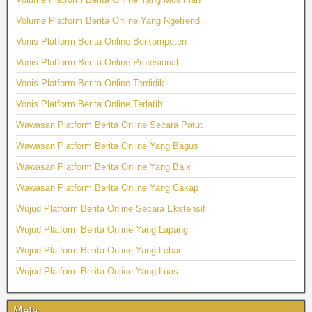
Volume Platform Berita Online Yang Ngetrend
Vonis Platform Berita Online Berkompeten
Vonis Platform Berita Online Profesional
Vonis Platform Berita Online Terdidik
Vonis Platform Berita Online Terlatih
Wawasan Platform Berita Online Secara Patut
Wawasan Platform Berita Online Yang Bagus
Wawasan Platform Berita Online Yang Baik
Wawasan Platform Berita Online Yang Cakap
Wujud Platform Berita Online Secara Ekstensif
Wujud Platform Berita Online Yang Lapang
Wujud Platform Berita Online Yang Lebar
Wujud Platform Berita Online Yang Luas
Meta