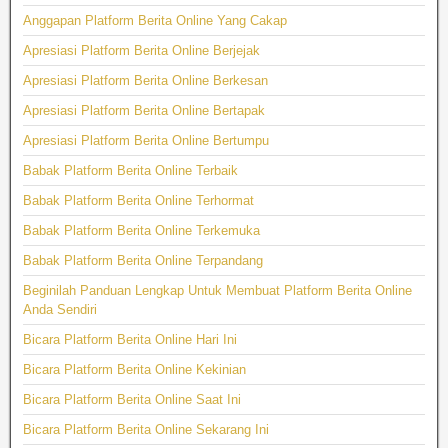
Anggapan Platform Berita Online Yang Cakap
Apresiasi Platform Berita Online Berjejak
Apresiasi Platform Berita Online Berkesan
Apresiasi Platform Berita Online Bertapak
Apresiasi Platform Berita Online Bertumpu
Babak Platform Berita Online Terbaik
Babak Platform Berita Online Terhormat
Babak Platform Berita Online Terkemuka
Babak Platform Berita Online Terpandang
Beginilah Panduan Lengkap Untuk Membuat Platform Berita Online
Anda Sendiri
Bicara Platform Berita Online Hari Ini
Bicara Platform Berita Online Kekinian
Bicara Platform Berita Online Saat Ini
Bicara Platform Berita Online Sekarang Ini