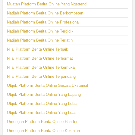
Muatan Platform Berita Online Yang Ngetrend
Natijah Platform Berita Online Berkompeten
Natijah Platform Berita Online Profesional
Natijah Platform Berita Online Terdidik
Natijah Platform Berita Online Terlatih
Nilai Platform Berita Online Terbaik
Nilai Platform Berita Online Terhormat
Nilai Platform Berita Online Terkemuka
Nilai Platform Berita Online Terpandang
Objek Platform Berita Online Secara Ekstensif
Objek Platform Berita Online Yang Lapang
Objek Platform Berita Online Yang Lebar
Objek Platform Berita Online Yang Luas
Omongan Platform Berita Online Hari Ini
Omongan Platform Berita Online Kekinian