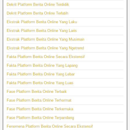
Dekrit Platform Berita Online Terdidik
Dekrit Platform Berita Online Terlatih
Ekstrak Platform Berita Online Yang Laku
Ekstrak Platform Berita Online Yang Laris
Ekstrak Platform Berita Online Yang Musiman
Ekstrak Platform Berita Online Yang Ngetrend
Fakta Platform Berita Online Secara Ekstensif
Fakta Platform Berita Online Yang Lapang
Fakta Platform Berita Online Yang Lebar
Fakta Platform Berita Online Yang Luas
Fase Platform Berita Online Terbaik
Fase Platform Berita Online Terhormat
Fase Platform Berita Online Terkemuka
Fase Platform Berita Online Terpandang
Fenomena Platform Berita Online Secara Ekstensif