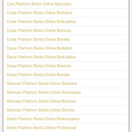
Citra Platform Berita Online Bertumpu
Corak Platform Berita Online Berbobot
Corak Platform Berita Online Berkualitas
Corak Platform Berita Online Bermutu
Corak Platform Berita Online Bernilai
Dasar Platform Berita Online Berbobot
Dasar Platform Berita Online Berkualitas
Dasar Platform Berita Online Bermutu
Dasar Platform Berita Online Bernilai
Dekorasi Platform Berita Online Berbobot
Dekorasi Platform Berita Online Berkualitas
Dekorasi Platform Berita Online Bermutu
Dekorasi Platform Berita Online Bernilai
Dekrit Platform Berita Online Berkompeten
Dekrit Platform Berita Online Profesional