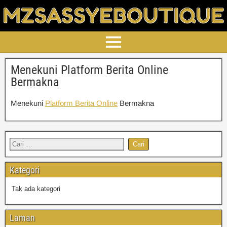
Menekuni Platform Berita Online
Bermakna
Menekuni
Platform Berita Online
Bermakna
Kategori
Tak ada kategori
Laman