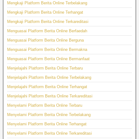
Mengkaji Platform Berita Online Terbelakang
Mengkaji Platform Berita Online Terhangat
Mengkaji Platform Berita Online Terkareditasi
Menguasai Platform Berita Online Berfaedah
Menguasai Platform Berita Online Berguna
Menguasai Platform Berita Online Bermakna
Menguasai Platform Berita Online Bermanfaat
Menjelajahi Platform Berita Online Terbaru
Menjelajahi Platform Berita Online Terbelakang
Menjelajahi Platform Berita Online Terhangat
Menjelajahi Platform Berita Online Terkareditasi
Menyelami Platform Berita Online Terbaru
Menyelami Platform Berita Online Terbelakang
Menyelami Platform Berita Online Terhangat
Menyelami Platform Berita Online Terkareditasi