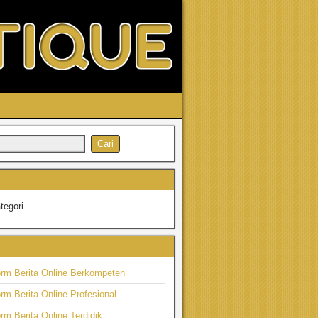
tegori
orm Berita Online Berkompeten
orm Berita Online Profesional
rm Berita Online Terdidik