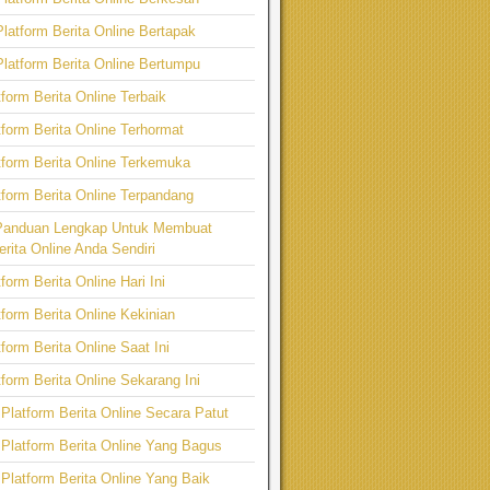
Platform Berita Online Bertapak
Platform Berita Online Bertumpu
form Berita Online Terbaik
form Berita Online Terhormat
form Berita Online Terkemuka
form Berita Online Terpandang
 Panduan Lengkap Untuk Membuat
erita Online Anda Sendiri
form Berita Online Hari Ini
tform Berita Online Kekinian
form Berita Online Saat Ini
tform Berita Online Sekarang Ini
Platform Berita Online Secara Patut
Platform Berita Online Yang Bagus
Platform Berita Online Yang Baik