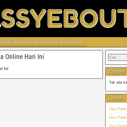
embuat Platform Berita Online Anda Sendiri
a Online Hari Ini
i Ini
Kategori
Tak ada ka
Laman
Aksi Platf
Aksi Platf
Aksi Platfo