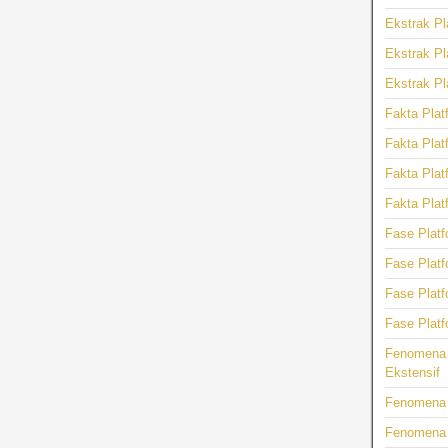
Ekstrak Pl
Ekstrak Pl
Ekstrak Pl
Fakta Plat
Fakta Plat
Fakta Plat
Fakta Plat
Fase Platf
Fase Platf
Fase Platf
Fase Platf
Fenomena P
Ekstensif
Fenomena P
Fenomena P