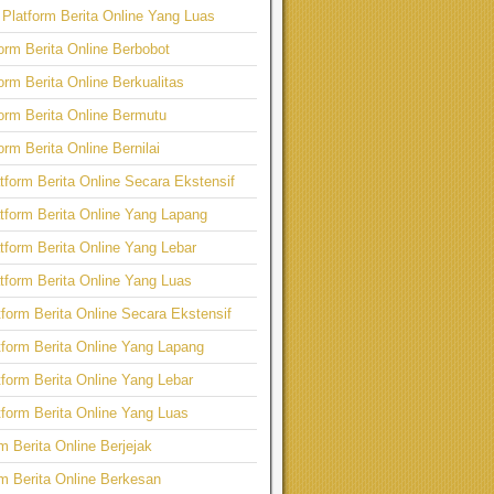
latform Berita Online Yang Luas
form Berita Online Berbobot
orm Berita Online Berkualitas
form Berita Online Bermutu
orm Berita Online Bernilai
atform Berita Online Secara Ekstensif
atform Berita Online Yang Lapang
atform Berita Online Yang Lebar
atform Berita Online Yang Luas
tform Berita Online Secara Ekstensif
tform Berita Online Yang Lapang
tform Berita Online Yang Lebar
tform Berita Online Yang Luas
m Berita Online Berjejak
rm Berita Online Berkesan