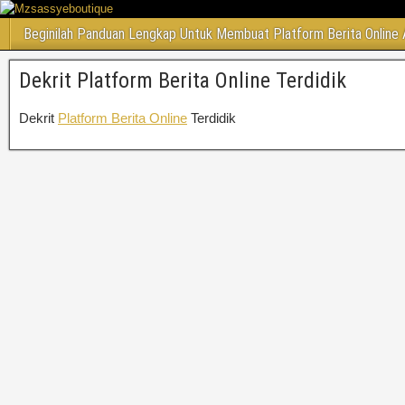
Beginilah Panduan Lengkap Untuk Membuat Platform Berita Online 
Dekrit Platform Berita Online Terdidik
Dekrit
Platform Berita Online
Terdidik