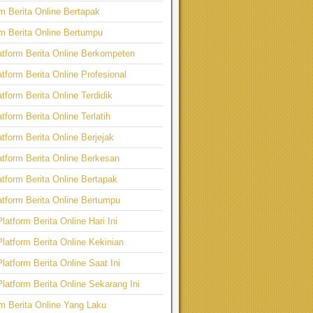
rm Berita Online Bertapak
rm Berita Online Bertumpu
latform Berita Online Berkompeten
atform Berita Online Profesional
atform Berita Online Terdidik
atform Berita Online Terlatih
atform Berita Online Berjejak
atform Berita Online Berkesan
atform Berita Online Bertapak
atform Berita Online Bertumpu
latform Berita Online Hari Ini
Platform Berita Online Kekinian
latform Berita Online Saat Ini
Platform Berita Online Sekarang Ini
orm Berita Online Yang Laku