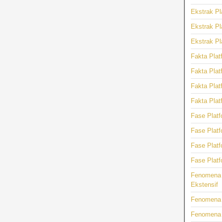
Ekstrak Pl
Ekstrak Pl
Ekstrak Pl
Fakta Plat
Fakta Plat
Fakta Plat
Fakta Plat
Fase Platf
Fase Platf
Fase Platf
Fase Platf
Fenomena P
Ekstensif
Fenomena P
Fenomena P