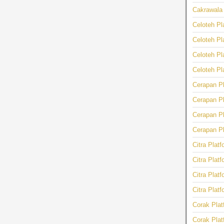
Cakrawala 
Celoteh Pla
Celoteh Pl
Celoteh Pla
Celoteh Pl
Cerapan Pl
Cerapan Pl
Cerapan Pl
Cerapan Pl
Citra Platf
Citra Plat
Citra Plat
Citra Plat
Corak Plat
Corak Plat