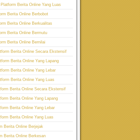
latform Berita Online Yang Luas
form Berita Online Berbobot
orm Berita Online Berkualitas
form Berita Online Bermutu
orm Berita Online Bernilai
atform Berita Online Secara Ekstensif
atform Berita Online Yang Lapang
atform Berita Online Yang Lebar
atform Berita Online Yang Luas
tform Berita Online Secara Ekstensif
tform Berita Online Yang Lapang
tform Berita Online Yang Lebar
tform Berita Online Yang Luas
m Berita Online Berjejak
rm Berita Online Berkesan