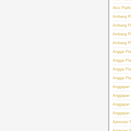
Aksi Platfo
Ambang Pla
Ambang Pla
Ambang Pl
Ambang Pla
Anggai Pla
Anggai Pla
Anggai Pla
Anggai Pla
Anggapan P
Anggapan P
Anggapan P
Anggapan P
Apresiasi 
Apresiasi 