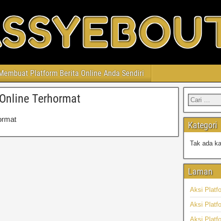
embuat Platform Berita Online Anda Sendiri
 Online Terhormat
ormat
Kategori
Tak ada ka
Laman
Aksi Platf
Aksi Platf
Aksi Platfo