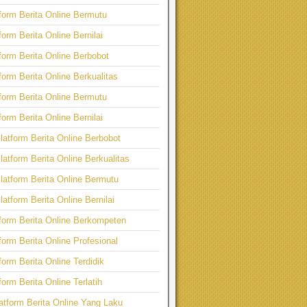
form Berita Online Bermutu
orm Berita Online Bernilai
form Berita Online Berbobot
form Berita Online Berkualitas
form Berita Online Bermutu
orm Berita Online Bernilai
latform Berita Online Berbobot
latform Berita Online Berkualitas
latform Berita Online Bermutu
atform Berita Online Bernilai
tform Berita Online Berkompeten
form Berita Online Profesional
form Berita Online Terdidik
form Berita Online Terlatih
atform Berita Online Yang Laku