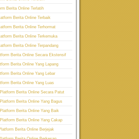
rm Berita Online Terlatih
tform Berita Online Terbaik
tform Berita Online Terhormat
atform Berita Online Terkemuka
tform Berita Online Terpandang
tform Berita Online Secara Ekstensif
tform Berita Online Yang Lapang
tform Berita Online Yang Lebar
tform Berita Online Yang Luas
latform Berita Online Secara Patut
latform Berita Online Yang Bagus
latform Berita Online Yang Baik
latform Berita Online Yang Cakap
Platform Berita Online Berjejak
Platform Berita Online Berkesan