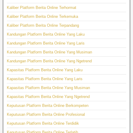
Kaliber Platform Berita Online Terhormat
Kaliber Platform Berita Online Terkemuka
Kaliber Platform Berita Online Terpandang
Kandungan Platform Berita Online Yang Laku
Kandungan Platform Berita Online Yang Laris
Kandungan Platform Berita Online Yang Musiman
Kandungan Platform Berita Online Yang Ngetrend
Kapasitas Platform Berita Online Yang Laku
Kapasitas Platform Berita Online Yang Laris
Kapasitas Platform Berita Online Yang Musiman
Kapasitas Platform Berita Online Yang Ngetrend
Keputusan Platform Berita Online Berkompeten
Keputusan Platform Berita Online Profesional
Keputusan Platform Berita Online Terdidik
Keputusan Platform Berita Online Terlatih