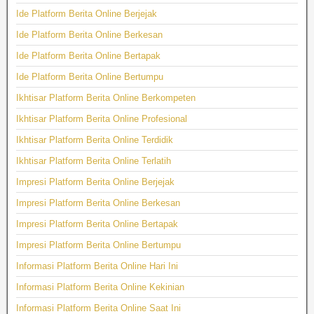
Ide Platform Berita Online Berjejak
Ide Platform Berita Online Berkesan
Ide Platform Berita Online Bertapak
Ide Platform Berita Online Bertumpu
Ikhtisar Platform Berita Online Berkompeten
Ikhtisar Platform Berita Online Profesional
Ikhtisar Platform Berita Online Terdidik
Ikhtisar Platform Berita Online Terlatih
Impresi Platform Berita Online Berjejak
Impresi Platform Berita Online Berkesan
Impresi Platform Berita Online Bertapak
Impresi Platform Berita Online Bertumpu
Informasi Platform Berita Online Hari Ini
Informasi Platform Berita Online Kekinian
Informasi Platform Berita Online Saat Ini