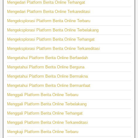
Mengedari Platform Berita Online Terhangat
Mengedari Platform Berita Online Terkareditasi
Mengeksplorasi Platform Berita Online Terbaru
Mengeksplorasi Platform Berita Online Terbelakang
Mengeksplorasi Platform Berita Online Terhangat
Mengeksplorasi Platform Berita Online Terkareditasi
Mengetahui Platform Berita Online Berfaedah
Mengetahui Platform Berita Online Berguna
Mengetahui Platform Berita Online Bermakna
Mengetahui Platform Berita Online Bermanfaat
Menggali Platform Berita Online Terbaru
Menggali Platform Berita Online Terbelakang
Menggali Platform Berita Online Terhangat
Menggali Platform Berita Online Terkareditasi
Mengkaji Platform Berita Online Terbaru