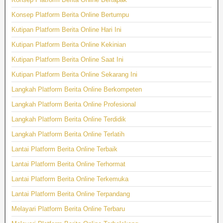
Konsep Platform Berita Online Bertumpu
Kutipan Platform Berita Online Hari Ini
Kutipan Platform Berita Online Kekinian
Kutipan Platform Berita Online Saat Ini
Kutipan Platform Berita Online Sekarang Ini
Langkah Platform Berita Online Berkompeten
Langkah Platform Berita Online Profesional
Langkah Platform Berita Online Terdidik
Langkah Platform Berita Online Terlatih
Lantai Platform Berita Online Terbaik
Lantai Platform Berita Online Terhormat
Lantai Platform Berita Online Terkemuka
Lantai Platform Berita Online Terpandang
Melayari Platform Berita Online Terbaru