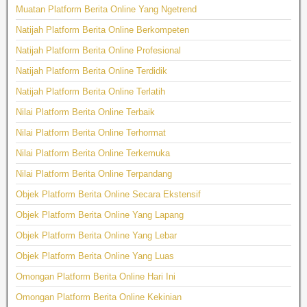
Muatan Platform Berita Online Yang Ngetrend
Natijah Platform Berita Online Berkompeten
Natijah Platform Berita Online Profesional
Natijah Platform Berita Online Terdidik
Natijah Platform Berita Online Terlatih
Nilai Platform Berita Online Terbaik
Nilai Platform Berita Online Terhormat
Nilai Platform Berita Online Terkemuka
Nilai Platform Berita Online Terpandang
Objek Platform Berita Online Secara Ekstensif
Objek Platform Berita Online Yang Lapang
Objek Platform Berita Online Yang Lebar
Objek Platform Berita Online Yang Luas
Omongan Platform Berita Online Hari Ini
Omongan Platform Berita Online Kekinian