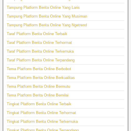
Tampung Platform Berita Online Yang Laris
Tampung Platform Berita Online Yang Musiman
Tampung Platform Berita Online Yang Ngetrend
Taraf Platform Berita Online Terbaik
Taraf Platform Berita Online Terhormat
Taraf Platform Berita Online Terkemuka
Taraf Platform Berita Online Terpandang
Tema Platform Berita Online Berbobot
Tema Platform Berita Online Berkualitas
Tema Platform Berita Online Bermutu
Tema Platform Berita Online Bernilai
Tingkat Platform Berita Online Terbaik
Tingkat Platform Berita Online Terhormat
Tingkat Platform Berita Online Terkemuka
Tingkat Platform Berita Online Terpandang