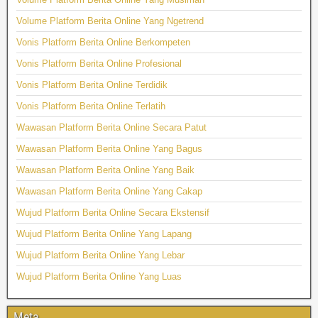
Volume Platform Berita Online Yang Ngetrend
Vonis Platform Berita Online Berkompeten
Vonis Platform Berita Online Profesional
Vonis Platform Berita Online Terdidik
Vonis Platform Berita Online Terlatih
Wawasan Platform Berita Online Secara Patut
Wawasan Platform Berita Online Yang Bagus
Wawasan Platform Berita Online Yang Baik
Wawasan Platform Berita Online Yang Cakap
Wujud Platform Berita Online Secara Ekstensif
Wujud Platform Berita Online Yang Lapang
Wujud Platform Berita Online Yang Lebar
Wujud Platform Berita Online Yang Luas
Meta