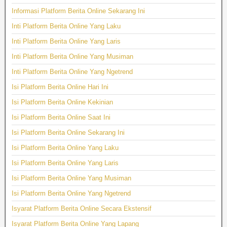
Informasi Platform Berita Online Sekarang Ini
Inti Platform Berita Online Yang Laku
Inti Platform Berita Online Yang Laris
Inti Platform Berita Online Yang Musiman
Inti Platform Berita Online Yang Ngetrend
Isi Platform Berita Online Hari Ini
Isi Platform Berita Online Kekinian
Isi Platform Berita Online Saat Ini
Isi Platform Berita Online Sekarang Ini
Isi Platform Berita Online Yang Laku
Isi Platform Berita Online Yang Laris
Isi Platform Berita Online Yang Musiman
Isi Platform Berita Online Yang Ngetrend
Isyarat Platform Berita Online Secara Ekstensif
Isyarat Platform Berita Online Yang Lapang