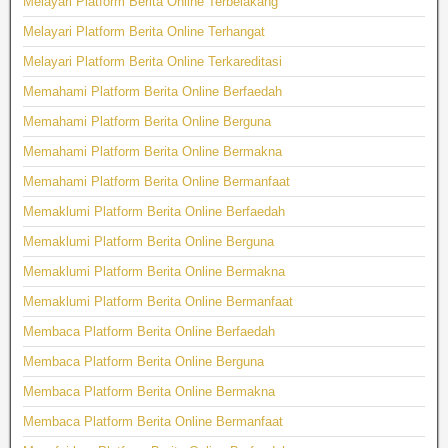
Melayari Platform Berita Online Terbelakang
Melayari Platform Berita Online Terhangat
Melayari Platform Berita Online Terkareditasi
Memahami Platform Berita Online Berfaedah
Memahami Platform Berita Online Berguna
Memahami Platform Berita Online Bermakna
Memahami Platform Berita Online Bermanfaat
Memaklumi Platform Berita Online Berfaedah
Memaklumi Platform Berita Online Berguna
Memaklumi Platform Berita Online Bermakna
Memaklumi Platform Berita Online Bermanfaat
Membaca Platform Berita Online Berfaedah
Membaca Platform Berita Online Berguna
Membaca Platform Berita Online Bermakna
Membaca Platform Berita Online Bermanfaat