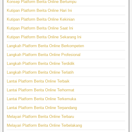
Konsep Platform Berita Online Bertumpu
Kutipan Platform Berita Online Hari Ini
Kutipan Platform Berita Online Kekinian
Kutipan Platform Berita Online Saat Ini
Kutipan Platform Berita Online Sekarang Ini
Langkah Platform Berita Online Berkompeten
Langkah Platform Berita Online Profesional
Langkah Platform Berita Online Terdidik
Langkah Platform Berita Online Terlatih
Lantai Platform Berita Online Terbaik
Lantai Platform Berita Online Terhormat
Lantai Platform Berita Online Terkemuka
Lantai Platform Berita Online Terpandang
Melayari Platform Berita Online Terbaru
Melayari Platform Berita Online Terbelakang