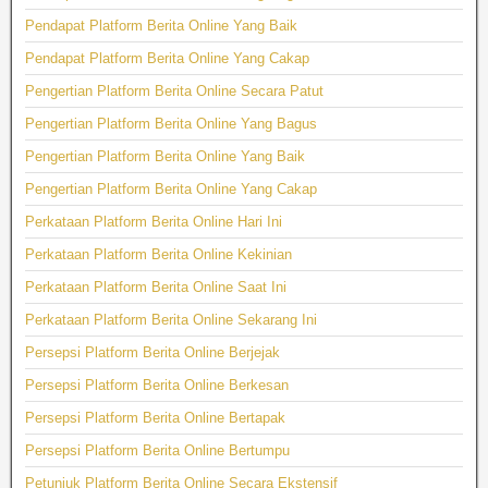
Pendapat Platform Berita Online Yang Baik
Pendapat Platform Berita Online Yang Cakap
Pengertian Platform Berita Online Secara Patut
Pengertian Platform Berita Online Yang Bagus
Pengertian Platform Berita Online Yang Baik
Pengertian Platform Berita Online Yang Cakap
Perkataan Platform Berita Online Hari Ini
Perkataan Platform Berita Online Kekinian
Perkataan Platform Berita Online Saat Ini
Perkataan Platform Berita Online Sekarang Ini
Persepsi Platform Berita Online Berjejak
Persepsi Platform Berita Online Berkesan
Persepsi Platform Berita Online Bertapak
Persepsi Platform Berita Online Bertumpu
Petunjuk Platform Berita Online Secara Ekstensif