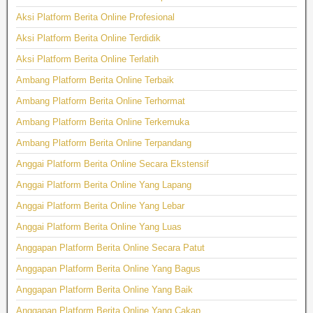
Aksi Platform Berita Online Profesional
Aksi Platform Berita Online Terdidik
Aksi Platform Berita Online Terlatih
Ambang Platform Berita Online Terbaik
Ambang Platform Berita Online Terhormat
Ambang Platform Berita Online Terkemuka
Ambang Platform Berita Online Terpandang
Anggai Platform Berita Online Secara Ekstensif
Anggai Platform Berita Online Yang Lapang
Anggai Platform Berita Online Yang Lebar
Anggai Platform Berita Online Yang Luas
Anggapan Platform Berita Online Secara Patut
Anggapan Platform Berita Online Yang Bagus
Anggapan Platform Berita Online Yang Baik
Anggapan Platform Berita Online Yang Cakap