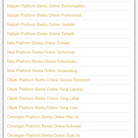
Natijah Platform Berita Online Berkompeten
Natijah Platform Berita Online Profesional
Natijah Platform Berita Online Terdidik
Natijah Platform Berita Online Terlatih
Nilai Platform Berita Online Terbaik
Nilai Platform Berita Online Terhormat
Nilai Platform Berita Online Terkemuka
Nilai Platform Berita Online Terpandang
Objek Platform Berita Online Secara Ekstensif
Objek Platform Berita Online Yang Lapang
Objek Platform Berita Online Yang Lebar
Objek Platform Berita Online Yang Luas
Omongan Platform Berita Online Hari Ini
Omongan Platform Berita Online Kekinian
Omongan Platform Berita Online Saat Ini