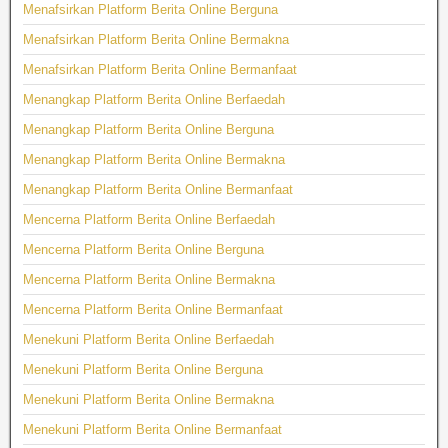
Menafsirkan Platform Berita Online Berguna
Menafsirkan Platform Berita Online Bermakna
Menafsirkan Platform Berita Online Bermanfaat
Menangkap Platform Berita Online Berfaedah
Menangkap Platform Berita Online Berguna
Menangkap Platform Berita Online Bermakna
Menangkap Platform Berita Online Bermanfaat
Mencerna Platform Berita Online Berfaedah
Mencerna Platform Berita Online Berguna
Mencerna Platform Berita Online Bermakna
Mencerna Platform Berita Online Bermanfaat
Menekuni Platform Berita Online Berfaedah
Menekuni Platform Berita Online Berguna
Menekuni Platform Berita Online Bermakna
Menekuni Platform Berita Online Bermanfaat