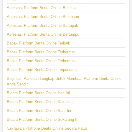
Apresiasi Platform Berita Online Berjejak
Apresiasi Platform Berita Online Berkesan
Apresiasi Platform Berita Online Bertapak
Apresiasi Platform Berita Online Bertumpu
Babak Platform Berita Online Terbaik
Babak Platform Berita Online Terhormat
Babak Platform Berita Online Terkemuka
Babak Platform Berita Online Terpandang
Beginilah Panduan Lengkap Untuk Membuat Platform Berita Online
Anda Sendiri
Bicara Platform Berita Online Hari Ini
Bicara Platform Berita Online Kekinian
Bicara Platform Berita Online Saat Ini
Bicara Platform Berita Online Sekarang Ini
Cakrawala Platform Berita Online Secara Patut