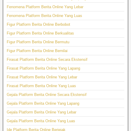
Fenomena Platform Berita Online Yang Lebar
Fenomena Platform Berita Online Yang Luas
Figur Platform Berita Online Berbobot
Figur Platform Berita Online Berkualitas
Figur Platform Berita Online Bermutu
Figur Platform Berita Online Bernilai
Firasat Platform Berita Online Secara Ekstensif
Firasat Platform Berita Online Yang Lapang
Firasat Platform Berita Online Yang Lebar
Firasat Platform Berita Online Yang Luas
Gejala Platform Berita Online Secara Ekstensif
Gejala Platform Berita Online Yang Lapang
Gejala Platform Berita Online Yang Lebar
Gejala Platform Berita Online Yang Luas
Ide Platform Berita Online Berjejak