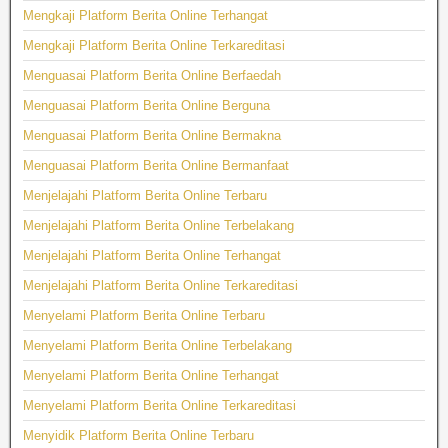
Mengkaji Platform Berita Online Terhangat
Mengkaji Platform Berita Online Terkareditasi
Menguasai Platform Berita Online Berfaedah
Menguasai Platform Berita Online Berguna
Menguasai Platform Berita Online Bermakna
Menguasai Platform Berita Online Bermanfaat
Menjelajahi Platform Berita Online Terbaru
Menjelajahi Platform Berita Online Terbelakang
Menjelajahi Platform Berita Online Terhangat
Menjelajahi Platform Berita Online Terkareditasi
Menyelami Platform Berita Online Terbaru
Menyelami Platform Berita Online Terbelakang
Menyelami Platform Berita Online Terhangat
Menyelami Platform Berita Online Terkareditasi
Menyidik Platform Berita Online Terbaru