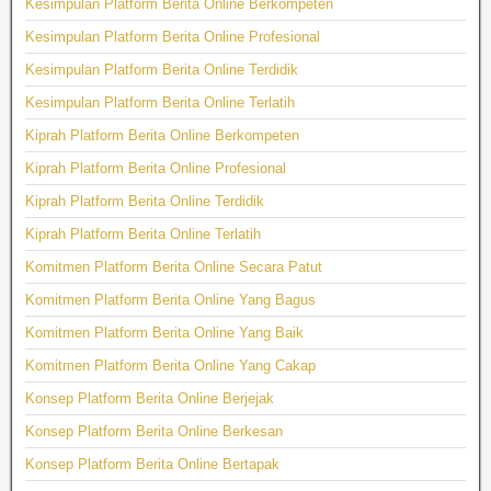
Kesimpulan Platform Berita Online Berkompeten
Kesimpulan Platform Berita Online Profesional
Kesimpulan Platform Berita Online Terdidik
Kesimpulan Platform Berita Online Terlatih
Kiprah Platform Berita Online Berkompeten
Kiprah Platform Berita Online Profesional
Kiprah Platform Berita Online Terdidik
Kiprah Platform Berita Online Terlatih
Komitmen Platform Berita Online Secara Patut
Komitmen Platform Berita Online Yang Bagus
Komitmen Platform Berita Online Yang Baik
Komitmen Platform Berita Online Yang Cakap
Konsep Platform Berita Online Berjejak
Konsep Platform Berita Online Berkesan
Konsep Platform Berita Online Bertapak