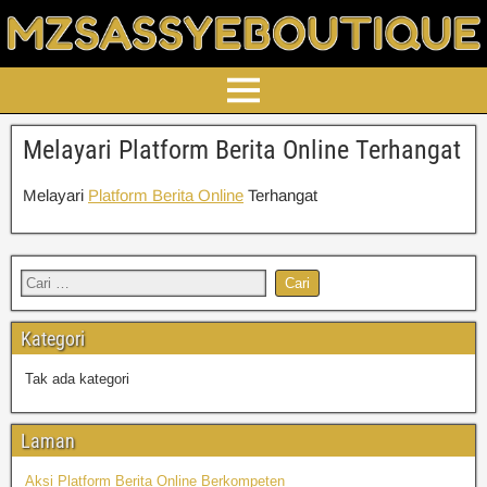
Melayari Platform Berita Online Terhangat
Melayari
Platform Berita Online
Terhangat
Kategori
Tak ada kategori
Laman
Aksi Platform Berita Online Berkompeten