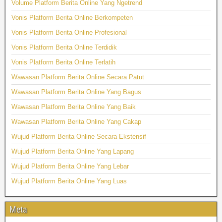
Volume Platform Berita Online Yang Ngetrend
Vonis Platform Berita Online Berkompeten
Vonis Platform Berita Online Profesional
Vonis Platform Berita Online Terdidik
Vonis Platform Berita Online Terlatih
Wawasan Platform Berita Online Secara Patut
Wawasan Platform Berita Online Yang Bagus
Wawasan Platform Berita Online Yang Baik
Wawasan Platform Berita Online Yang Cakap
Wujud Platform Berita Online Secara Ekstensif
Wujud Platform Berita Online Yang Lapang
Wujud Platform Berita Online Yang Lebar
Wujud Platform Berita Online Yang Luas
Meta