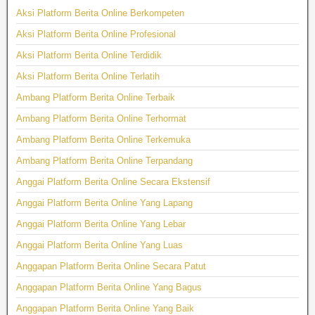
Aksi Platform Berita Online Berkompeten
Aksi Platform Berita Online Profesional
Aksi Platform Berita Online Terdidik
Aksi Platform Berita Online Terlatih
Ambang Platform Berita Online Terbaik
Ambang Platform Berita Online Terhormat
Ambang Platform Berita Online Terkemuka
Ambang Platform Berita Online Terpandang
Anggai Platform Berita Online Secara Ekstensif
Anggai Platform Berita Online Yang Lapang
Anggai Platform Berita Online Yang Lebar
Anggai Platform Berita Online Yang Luas
Anggapan Platform Berita Online Secara Patut
Anggapan Platform Berita Online Yang Bagus
Anggapan Platform Berita Online Yang Baik