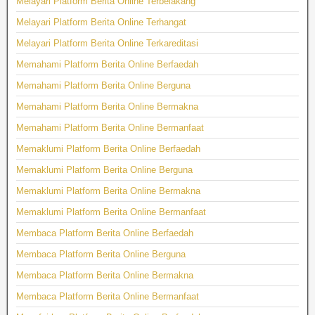
Melayari Platform Berita Online Terbelakang
Melayari Platform Berita Online Terhangat
Melayari Platform Berita Online Terkareditasi
Memahami Platform Berita Online Berfaedah
Memahami Platform Berita Online Berguna
Memahami Platform Berita Online Bermakna
Memahami Platform Berita Online Bermanfaat
Memaklumi Platform Berita Online Berfaedah
Memaklumi Platform Berita Online Berguna
Memaklumi Platform Berita Online Bermakna
Memaklumi Platform Berita Online Bermanfaat
Membaca Platform Berita Online Berfaedah
Membaca Platform Berita Online Berguna
Membaca Platform Berita Online Bermakna
Membaca Platform Berita Online Bermanfaat