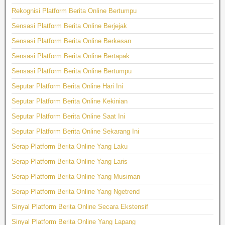
Rekognisi Platform Berita Online Bertumpu
Sensasi Platform Berita Online Berjejak
Sensasi Platform Berita Online Berkesan
Sensasi Platform Berita Online Bertapak
Sensasi Platform Berita Online Bertumpu
Seputar Platform Berita Online Hari Ini
Seputar Platform Berita Online Kekinian
Seputar Platform Berita Online Saat Ini
Seputar Platform Berita Online Sekarang Ini
Serap Platform Berita Online Yang Laku
Serap Platform Berita Online Yang Laris
Serap Platform Berita Online Yang Musiman
Serap Platform Berita Online Yang Ngetrend
Sinyal Platform Berita Online Secara Ekstensif
Sinyal Platform Berita Online Yang Lapang