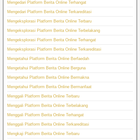
Mengedari Platform Berita Online Terhangat
Mengedari Platform Berita Online Terkareditasi
Mengeksplorasi Platform Berita Online Terbaru
Mengeksplorasi Platform Berita Online Terbelakang
Mengeksplorasi Platform Berita Online Terhangat
Mengeksplorasi Platform Berita Online Terkareditasi
Mengetahui Platform Berita Online Berfaedah
Mengetahui Platform Berita Online Berguna
Mengetahui Platform Berita Online Bermakna
Mengetahui Platform Berita Online Bermanfaat
Menggali Platform Berita Online Terbaru
Menggali Platform Berita Online Terbelakang
Menggali Platform Berita Online Terhangat
Menggali Platform Berita Online Terkareditasi
Mengkaji Platform Berita Online Terbaru