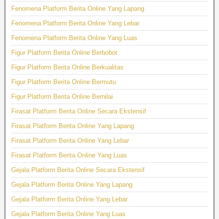
Fenomena Platform Berita Online Yang Lapang
Fenomena Platform Berita Online Yang Lebar
Fenomena Platform Berita Online Yang Luas
Figur Platform Berita Online Berbobot
Figur Platform Berita Online Berkualitas
Figur Platform Berita Online Bermutu
Figur Platform Berita Online Bernilai
Firasat Platform Berita Online Secara Ekstensif
Firasat Platform Berita Online Yang Lapang
Firasat Platform Berita Online Yang Lebar
Firasat Platform Berita Online Yang Luas
Gejala Platform Berita Online Secara Ekstensif
Gejala Platform Berita Online Yang Lapang
Gejala Platform Berita Online Yang Lebar
Gejala Platform Berita Online Yang Luas