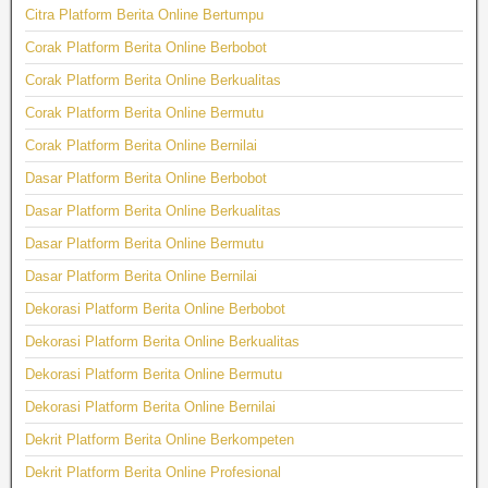
Citra Platform Berita Online Bertumpu
Corak Platform Berita Online Berbobot
Corak Platform Berita Online Berkualitas
Corak Platform Berita Online Bermutu
Corak Platform Berita Online Bernilai
Dasar Platform Berita Online Berbobot
Dasar Platform Berita Online Berkualitas
Dasar Platform Berita Online Bermutu
Dasar Platform Berita Online Bernilai
Dekorasi Platform Berita Online Berbobot
Dekorasi Platform Berita Online Berkualitas
Dekorasi Platform Berita Online Bermutu
Dekorasi Platform Berita Online Bernilai
Dekrit Platform Berita Online Berkompeten
Dekrit Platform Berita Online Profesional