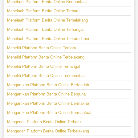
Menekuni Platform Berita Online Bermanfaat
Menelaah Platform Berita Online Terbaru
Menelaah Platform Berita Online Terbelakang
Menelaah Platform Berita Online Terhangat
Menelaah Platform Berita Online Terkareditasi
Meneliti Platform Berita Online Terbaru
Meneliti Platform Berita Online Terbelakang
Meneliti Platform Berita Online Terhangat
Meneliti Platform Berita Online Terkareditasi
Mengartikan Platform Berita Online Berfaedah
Mengartikan Platform Berita Online Berguna
Mengartikan Platform Berita Online Bermakna
Mengartikan Platform Berita Online Bermanfaat
Mengedari Platform Berita Online Terbaru
Mengedari Platform Berita Online Terbelakang