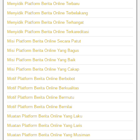
Menyidik Platform Berita Online Terbaru
Menyidik Platform Berita Online Terbelakang
Menyidik Platform Berita Online Terhangat
Menyidik Platform Berita Online Terkareditasi
Misi Platform Berita Online Secara Patut
Misi Platform Berita Online Yang Bagus
Misi Platform Berita Online Yang Baik
Misi Platform Berita Online Yang Cakap
Motif Platform Berita Online Berbobot
Motif Platform Berita Online Berkualitas
Motif Platform Berita Online Bermutu
Motif Platform Berita Online Bernilai
Muatan Platform Berita Online Yang Laku
Muatan Platform Berita Online Yang Laris
Muatan Platform Berita Online Yang Musiman