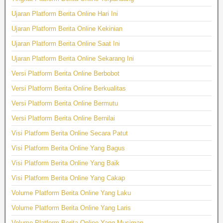
Ujaran Platform Berita Online Hari Ini
Ujaran Platform Berita Online Kekinian
Ujaran Platform Berita Online Saat Ini
Ujaran Platform Berita Online Sekarang Ini
Versi Platform Berita Online Berbobot
Versi Platform Berita Online Berkualitas
Versi Platform Berita Online Bermutu
Versi Platform Berita Online Bernilai
Visi Platform Berita Online Secara Patut
Visi Platform Berita Online Yang Bagus
Visi Platform Berita Online Yang Baik
Visi Platform Berita Online Yang Cakap
Volume Platform Berita Online Yang Laku
Volume Platform Berita Online Yang Laris
Volume Platform Berita Online Yang Musiman