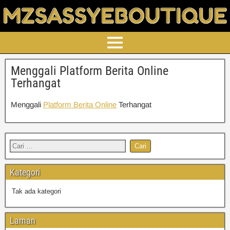
Menggali Platform Berita Online
Terhangat
Menggali
Platform Berita Online
Terhangat
Kategori
Tak ada kategori
Laman