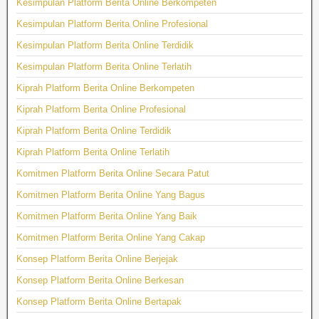
Kesimpulan Platform Berita Online Berkompeten
Kesimpulan Platform Berita Online Profesional
Kesimpulan Platform Berita Online Terdidik
Kesimpulan Platform Berita Online Terlatih
Kiprah Platform Berita Online Berkompeten
Kiprah Platform Berita Online Profesional
Kiprah Platform Berita Online Terdidik
Kiprah Platform Berita Online Terlatih
Komitmen Platform Berita Online Secara Patut
Komitmen Platform Berita Online Yang Bagus
Komitmen Platform Berita Online Yang Baik
Komitmen Platform Berita Online Yang Cakap
Konsep Platform Berita Online Berjejak
Konsep Platform Berita Online Berkesan
Konsep Platform Berita Online Bertapak