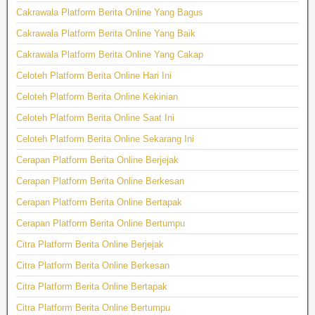
Cakrawala Platform Berita Online Yang Bagus
Cakrawala Platform Berita Online Yang Baik
Cakrawala Platform Berita Online Yang Cakap
Celoteh Platform Berita Online Hari Ini
Celoteh Platform Berita Online Kekinian
Celoteh Platform Berita Online Saat Ini
Celoteh Platform Berita Online Sekarang Ini
Cerapan Platform Berita Online Berjejak
Cerapan Platform Berita Online Berkesan
Cerapan Platform Berita Online Bertapak
Cerapan Platform Berita Online Bertumpu
Citra Platform Berita Online Berjejak
Citra Platform Berita Online Berkesan
Citra Platform Berita Online Bertapak
Citra Platform Berita Online Bertumpu