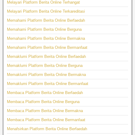
Melayari Platform Berita Online Terhangat
Melayari Platform Berita Online Terkareditasi
Memahami Platform Berita Online Berfaedah
Memahami Platform Berita Online Berguna
Memahami Platform Berita Online Bermakna
Memahami Platform Berita Online Bermanfaat
Memaklumi Platform Berita Online Berfaedah
Memaklumi Platform Berita Online Berguna
Memaklumi Platform Berita Online Bermakna
Memaklumi Platform Berita Online Bermanfaat
Membaca Platform Berita Online Berfaedah
Membaca Platform Berita Online Berguna
Membaca Platform Berita Online Bermakna
Membaca Platform Berita Online Bermanfaat
Menafsirkan Platform Berita Online Berfaedah