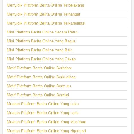
Menyidik Platform Berita Online Terbelakang
Menyidik Platform Berita Online Terhangat
Menyidik Platform Berita Online Terkareditasi
Misi Platform Berita Online Secara Patut
Misi Platform Berita Online Yang Bagus
Misi Platform Berita Online Yang Baik
Misi Platform Berita Online Yang Cakap
Motif Platform Berita Online Berbobot
Motif Platform Berita Online Berkualitas
Motif Platform Berita Online Bermutu
Motif Platform Berita Online Bernilai
Muatan Platform Berita Online Yang Laku
Muatan Platform Berita Online Yang Laris
Muatan Platform Berita Online Yang Musiman
Muatan Platform Berita Online Yang Ngetrend