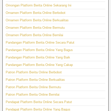
Omongan Platform Berita Online Sekarang Ini
Ornamen Platform Berita Online Berbobot
Ornamen Platform Berita Online Berkualitas
Ornamen Platform Berita Online Bermutu
Ornamen Platform Berita Online Bernilai
Pandangan Platform Berita Online Secara Patut
Pandangan Platform Berita Online Yang Bagus
Pandangan Platform Berita Online Yang Baik
Pandangan Platform Berita Online Yang Cakap
Patron Platform Berita Online Berbobot
Patron Platform Berita Online Berkualitas
Patron Platform Berita Online Bermutu
Patron Platform Berita Online Bernilai
Pendapat Platform Berita Online Secara Patut
Pendapat Platform Berita Online Yang Bagus