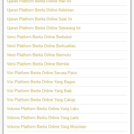
Ujaran Platform Berita Online Hari Ini
Ujaran Platform Berita Online Kekinian
Ujaran Platform Berita Online Saat Ini
Ujaran Platform Berita Online Sekarang Ini
Versi Platform Berita Online Berbobot
Versi Platform Berita Online Berkualitas
Versi Platform Berita Online Bermutu
Versi Platform Berita Online Bernilai
Visi Platform Berita Online Secara Patut
Visi Platform Berita Online Yang Bagus
Visi Platform Berita Online Yang Baik
Visi Platform Berita Online Yang Cakap
Volume Platform Berita Online Yang Laku
Volume Platform Berita Online Yang Laris
Volume Platform Berita Online Yang Musiman