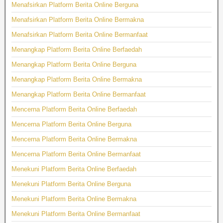
Menafsirkan Platform Berita Online Berguna
Menafsirkan Platform Berita Online Bermakna
Menafsirkan Platform Berita Online Bermanfaat
Menangkap Platform Berita Online Berfaedah
Menangkap Platform Berita Online Berguna
Menangkap Platform Berita Online Bermakna
Menangkap Platform Berita Online Bermanfaat
Mencerna Platform Berita Online Berfaedah
Mencerna Platform Berita Online Berguna
Mencerna Platform Berita Online Bermakna
Mencerna Platform Berita Online Bermanfaat
Menekuni Platform Berita Online Berfaedah
Menekuni Platform Berita Online Berguna
Menekuni Platform Berita Online Bermakna
Menekuni Platform Berita Online Bermanfaat