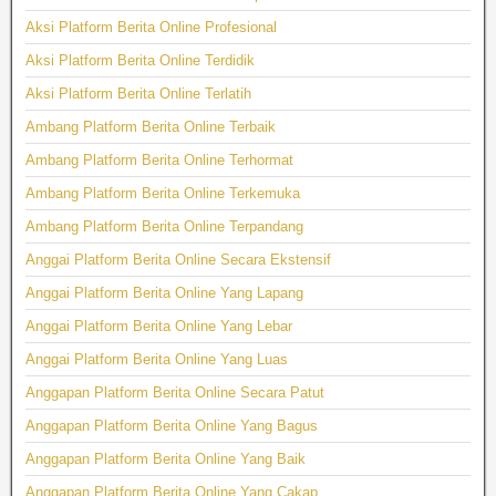
Aksi Platform Berita Online Profesional
Aksi Platform Berita Online Terdidik
Aksi Platform Berita Online Terlatih
Ambang Platform Berita Online Terbaik
Ambang Platform Berita Online Terhormat
Ambang Platform Berita Online Terkemuka
Ambang Platform Berita Online Terpandang
Anggai Platform Berita Online Secara Ekstensif
Anggai Platform Berita Online Yang Lapang
Anggai Platform Berita Online Yang Lebar
Anggai Platform Berita Online Yang Luas
Anggapan Platform Berita Online Secara Patut
Anggapan Platform Berita Online Yang Bagus
Anggapan Platform Berita Online Yang Baik
Anggapan Platform Berita Online Yang Cakap