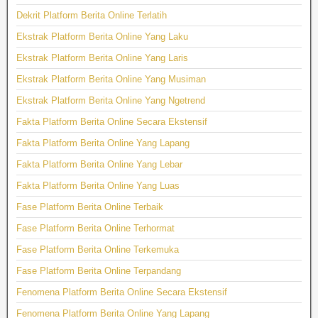
Dekrit Platform Berita Online Terlatih
Ekstrak Platform Berita Online Yang Laku
Ekstrak Platform Berita Online Yang Laris
Ekstrak Platform Berita Online Yang Musiman
Ekstrak Platform Berita Online Yang Ngetrend
Fakta Platform Berita Online Secara Ekstensif
Fakta Platform Berita Online Yang Lapang
Fakta Platform Berita Online Yang Lebar
Fakta Platform Berita Online Yang Luas
Fase Platform Berita Online Terbaik
Fase Platform Berita Online Terhormat
Fase Platform Berita Online Terkemuka
Fase Platform Berita Online Terpandang
Fenomena Platform Berita Online Secara Ekstensif
Fenomena Platform Berita Online Yang Lapang