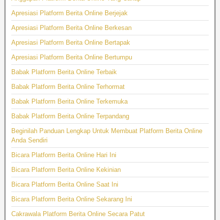
Apresiasi Platform Berita Online Berjejak
Apresiasi Platform Berita Online Berkesan
Apresiasi Platform Berita Online Bertapak
Apresiasi Platform Berita Online Bertumpu
Babak Platform Berita Online Terbaik
Babak Platform Berita Online Terhormat
Babak Platform Berita Online Terkemuka
Babak Platform Berita Online Terpandang
Beginilah Panduan Lengkap Untuk Membuat Platform Berita Online
Anda Sendiri
Bicara Platform Berita Online Hari Ini
Bicara Platform Berita Online Kekinian
Bicara Platform Berita Online Saat Ini
Bicara Platform Berita Online Sekarang Ini
Cakrawala Platform Berita Online Secara Patut