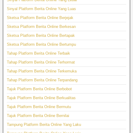
Sinyal Platform Berita Online Yang Luas
Sketsa Platform Berita Online Berjejak
Sketsa Platform Berita Online Berkesan
Sketsa Platform Berita Online Bertapak
Sketsa Platform Berita Online Bertumpu
Tahap Platform Berita Online Terbaik
Tahap Platform Berita Online Terhormat
Tahap Platform Berita Online Terkemuka
Tahap Platform Berita Online Terpandang
Tajuk Platform Berita Online Berbobot
Tajuk Platform Berita Online Berkualitas
Tajuk Platform Berita Online Bermutu
Tajuk Platform Berita Online Bernilai
Tampung Platform Berita Online Yang Laku