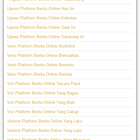
Ujaran Platform Berita Online Hari Ini
Ujaran Platform Berita Online Kekinian
Ujaran Platform Berita Online Saat Ini
Ujaran Platform Berita Online Sekarang Ini
Versi Platform Berita Online Berbobot
Versi Platform Berita Online Berkualitas
Versi Platform Berita Online Bermutu
Versi Platform Berita Online Bernilai
Visi Platform Berita Online Secara Patut
Visi Platform Berita Online Yang Bagus
Visi Platform Berita Online Yang Baik
Visi Platform Berita Online Yang Cakap
Volume Platform Berita Online Yang Laku
Volume Platform Berita Online Yang Laris
Volume Platform Berita Online Yang Musiman