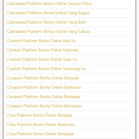
Cakrawala Platform Berita Online Secara Patut
Cakrawala Platform Berita Online Yang Bagus
Cakrawala Platform Berita Online Yang Baik
Cakrawala Platform Berita Online Yang Cakap
Celoteh Platform Berita Online Hari Ini
Celoteh Platform Berita Online Kekinian
Celoteh Platform Berita Online Saat Ini
Celoteh Platform Berita Online Sekarang Ini
Cerapan Platform Berita Online Berjejak
Cerapan Platform Berita Online Berkesan
Cerapan Platform Berita Online Bertapak
Cerapan Platform Berita Online Bertumpu
Citra Platform Berita Online Berjejak
Citra Platform Berita Online Berkesan
Citra Platform Berita Online Bertapak