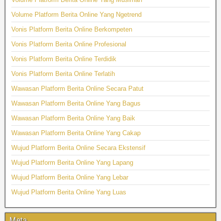
Volume Platform Berita Online Yang Ngetrend
Vonis Platform Berita Online Berkompeten
Vonis Platform Berita Online Profesional
Vonis Platform Berita Online Terdidik
Vonis Platform Berita Online Terlatih
Wawasan Platform Berita Online Secara Patut
Wawasan Platform Berita Online Yang Bagus
Wawasan Platform Berita Online Yang Baik
Wawasan Platform Berita Online Yang Cakap
Wujud Platform Berita Online Secara Ekstensif
Wujud Platform Berita Online Yang Lapang
Wujud Platform Berita Online Yang Lebar
Wujud Platform Berita Online Yang Luas
Meta