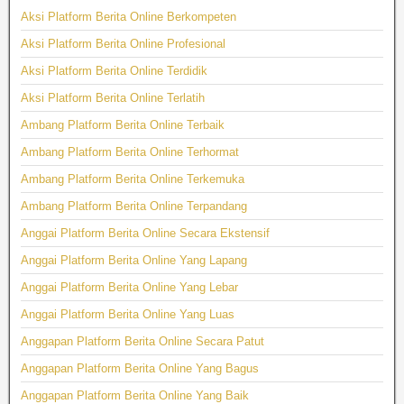
Aksi Platform Berita Online Berkompeten
Aksi Platform Berita Online Profesional
Aksi Platform Berita Online Terdidik
Aksi Platform Berita Online Terlatih
Ambang Platform Berita Online Terbaik
Ambang Platform Berita Online Terhormat
Ambang Platform Berita Online Terkemuka
Ambang Platform Berita Online Terpandang
Anggai Platform Berita Online Secara Ekstensif
Anggai Platform Berita Online Yang Lapang
Anggai Platform Berita Online Yang Lebar
Anggai Platform Berita Online Yang Luas
Anggapan Platform Berita Online Secara Patut
Anggapan Platform Berita Online Yang Bagus
Anggapan Platform Berita Online Yang Baik