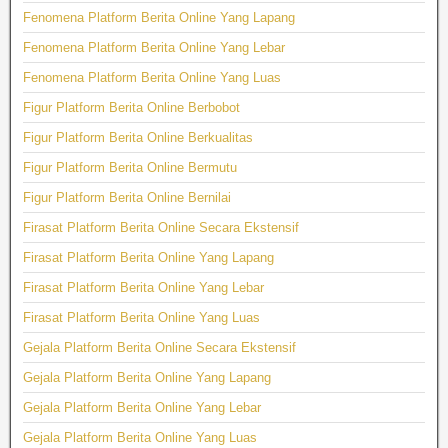
Fenomena Platform Berita Online Yang Lapang
Fenomena Platform Berita Online Yang Lebar
Fenomena Platform Berita Online Yang Luas
Figur Platform Berita Online Berbobot
Figur Platform Berita Online Berkualitas
Figur Platform Berita Online Bermutu
Figur Platform Berita Online Bernilai
Firasat Platform Berita Online Secara Ekstensif
Firasat Platform Berita Online Yang Lapang
Firasat Platform Berita Online Yang Lebar
Firasat Platform Berita Online Yang Luas
Gejala Platform Berita Online Secara Ekstensif
Gejala Platform Berita Online Yang Lapang
Gejala Platform Berita Online Yang Lebar
Gejala Platform Berita Online Yang Luas