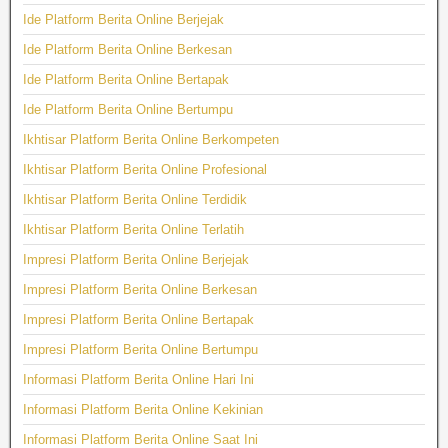
Ide Platform Berita Online Berjejak
Ide Platform Berita Online Berkesan
Ide Platform Berita Online Bertapak
Ide Platform Berita Online Bertumpu
Ikhtisar Platform Berita Online Berkompeten
Ikhtisar Platform Berita Online Profesional
Ikhtisar Platform Berita Online Terdidik
Ikhtisar Platform Berita Online Terlatih
Impresi Platform Berita Online Berjejak
Impresi Platform Berita Online Berkesan
Impresi Platform Berita Online Bertapak
Impresi Platform Berita Online Bertumpu
Informasi Platform Berita Online Hari Ini
Informasi Platform Berita Online Kekinian
Informasi Platform Berita Online Saat Ini