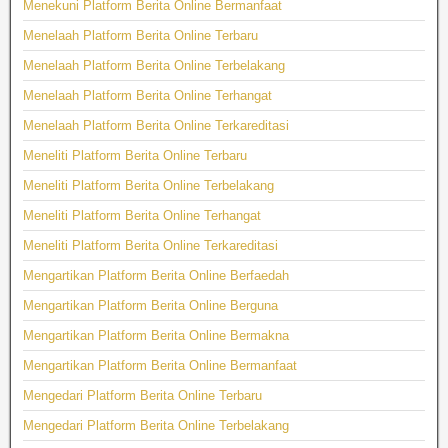
Menekuni Platform Berita Online Bermanfaat
Menelaah Platform Berita Online Terbaru
Menelaah Platform Berita Online Terbelakang
Menelaah Platform Berita Online Terhangat
Menelaah Platform Berita Online Terkareditasi
Meneliti Platform Berita Online Terbaru
Meneliti Platform Berita Online Terbelakang
Meneliti Platform Berita Online Terhangat
Meneliti Platform Berita Online Terkareditasi
Mengartikan Platform Berita Online Berfaedah
Mengartikan Platform Berita Online Berguna
Mengartikan Platform Berita Online Bermakna
Mengartikan Platform Berita Online Bermanfaat
Mengedari Platform Berita Online Terbaru
Mengedari Platform Berita Online Terbelakang