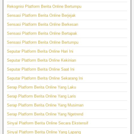
Rekognisi Platform Berita Online Bertumpu
Sensasi Platform Berita Online Berjejak
Sensasi Platform Berita Online Berkesan
Sensasi Platform Berita Online Bertapak
Sensasi Platform Berita Online Bertumpu
Seputar Platform Berita Online Hari Ini
Seputar Platform Berita Online Kekinian
Seputar Platform Berita Online Saat Ini
Seputar Platform Berita Online Sekarang Ini
Serap Platform Berita Online Yang Laku
Serap Platform Berita Online Yang Laris
Serap Platform Berita Online Yang Musiman
Serap Platform Berita Online Yang Ngetrend
Sinyal Platform Berita Online Secara Ekstensif
Sinyal Platform Berita Online Yang Lapang