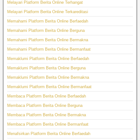
Melayari Platform Berita Online Terhangat
Melayari Platform Berita Online Terkareditasi
Memahami Platform Berita Online Berfaedah
Memahami Platform Berita Online Berguna
Memahami Platform Berita Online Bermakna
Memahami Platform Berita Online Bermanfaat
Memaklumi Platform Berita Online Berfaedah
Memaklumi Platform Berita Online Berguna
Memaklumi Platform Berita Online Bermakna
Memaklumi Platform Berita Online Bermanfaat
Membaca Platform Berita Online Berfaedah
Membaca Platform Berita Online Berguna
Membaca Platform Berita Online Bermakna
Membaca Platform Berita Online Bermanfaat
Menafsirkan Platform Berita Online Berfaedah