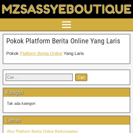
Pokok Platform Berita Online Yang Laris
Pokok
Platform Berita Online
Yang Laris
Kategori
Tak ada kategori
Laman
Aksi Platform Berita Online Berkompeten