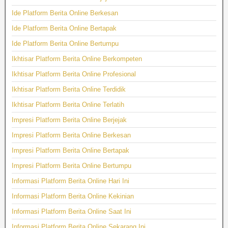
Ide Platform Berita Online Berkesan
Ide Platform Berita Online Bertapak
Ide Platform Berita Online Bertumpu
Ikhtisar Platform Berita Online Berkompeten
Ikhtisar Platform Berita Online Profesional
Ikhtisar Platform Berita Online Terdidik
Ikhtisar Platform Berita Online Terlatih
Impresi Platform Berita Online Berjejak
Impresi Platform Berita Online Berkesan
Impresi Platform Berita Online Bertapak
Impresi Platform Berita Online Bertumpu
Informasi Platform Berita Online Hari Ini
Informasi Platform Berita Online Kekinian
Informasi Platform Berita Online Saat Ini
Informasi Platform Berita Online Sekarang Ini