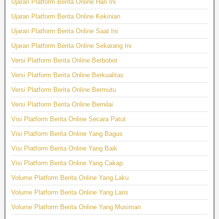
Ujaran Platform Berita Online Hari Ini
Ujaran Platform Berita Online Kekinian
Ujaran Platform Berita Online Saat Ini
Ujaran Platform Berita Online Sekarang Ini
Versi Platform Berita Online Berbobot
Versi Platform Berita Online Berkualitas
Versi Platform Berita Online Bermutu
Versi Platform Berita Online Bernilai
Visi Platform Berita Online Secara Patut
Visi Platform Berita Online Yang Bagus
Visi Platform Berita Online Yang Baik
Visi Platform Berita Online Yang Cakap
Volume Platform Berita Online Yang Laku
Volume Platform Berita Online Yang Laris
Volume Platform Berita Online Yang Musiman