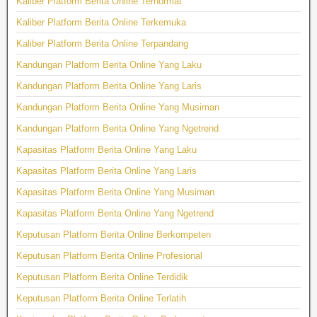
Kaliber Platform Berita Online Terhormat
Kaliber Platform Berita Online Terkemuka
Kaliber Platform Berita Online Terpandang
Kandungan Platform Berita Online Yang Laku
Kandungan Platform Berita Online Yang Laris
Kandungan Platform Berita Online Yang Musiman
Kandungan Platform Berita Online Yang Ngetrend
Kapasitas Platform Berita Online Yang Laku
Kapasitas Platform Berita Online Yang Laris
Kapasitas Platform Berita Online Yang Musiman
Kapasitas Platform Berita Online Yang Ngetrend
Keputusan Platform Berita Online Berkompeten
Keputusan Platform Berita Online Profesional
Keputusan Platform Berita Online Terdidik
Keputusan Platform Berita Online Terlatih