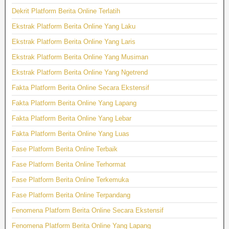
Dekrit Platform Berita Online Terlatih
Ekstrak Platform Berita Online Yang Laku
Ekstrak Platform Berita Online Yang Laris
Ekstrak Platform Berita Online Yang Musiman
Ekstrak Platform Berita Online Yang Ngetrend
Fakta Platform Berita Online Secara Ekstensif
Fakta Platform Berita Online Yang Lapang
Fakta Platform Berita Online Yang Lebar
Fakta Platform Berita Online Yang Luas
Fase Platform Berita Online Terbaik
Fase Platform Berita Online Terhormat
Fase Platform Berita Online Terkemuka
Fase Platform Berita Online Terpandang
Fenomena Platform Berita Online Secara Ekstensif
Fenomena Platform Berita Online Yang Lapang