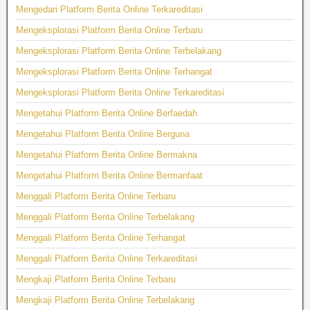
Mengedari Platform Berita Online Terkareditasi
Mengeksplorasi Platform Berita Online Terbaru
Mengeksplorasi Platform Berita Online Terbelakang
Mengeksplorasi Platform Berita Online Terhangat
Mengeksplorasi Platform Berita Online Terkareditasi
Mengetahui Platform Berita Online Berfaedah
Mengetahui Platform Berita Online Berguna
Mengetahui Platform Berita Online Bermakna
Mengetahui Platform Berita Online Bermanfaat
Menggali Platform Berita Online Terbaru
Menggali Platform Berita Online Terbelakang
Menggali Platform Berita Online Terhangat
Menggali Platform Berita Online Terkareditasi
Mengkaji Platform Berita Online Terbaru
Mengkaji Platform Berita Online Terbelakang