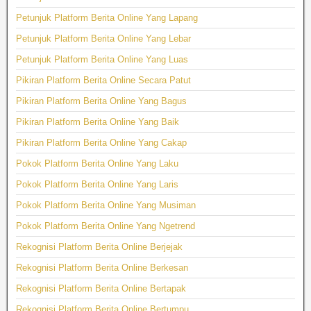
Petunjuk Platform Berita Online Yang Lapang
Petunjuk Platform Berita Online Yang Lebar
Petunjuk Platform Berita Online Yang Luas
Pikiran Platform Berita Online Secara Patut
Pikiran Platform Berita Online Yang Bagus
Pikiran Platform Berita Online Yang Baik
Pikiran Platform Berita Online Yang Cakap
Pokok Platform Berita Online Yang Laku
Pokok Platform Berita Online Yang Laris
Pokok Platform Berita Online Yang Musiman
Pokok Platform Berita Online Yang Ngetrend
Rekognisi Platform Berita Online Berjejak
Rekognisi Platform Berita Online Berkesan
Rekognisi Platform Berita Online Bertapak
Rekognisi Platform Berita Online Bertumpu