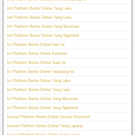
Inti Platform Berita Online Yang Laku
Inti Platform Berita Online Yang Laris
Inti Platform Berita Online Yang Musiman
Inti Platform Berita Online Yang Ngetrend
Isi Platform Berita Online Hari Ini
Isi Platform Berita Online Kekinian
Isi Platform Berita Online Saat Ini
Isi Platform Berita Online Sekarang Ini
Isi Platform Berita Online Yang Laku
Isi Platform Berita Online Yang Laris
Isi Platform Berita Online Yang Musiman
Isi Platform Berita Online Yang Ngetrend
Isyarat Platform Berita Online Secara Ekstensif
Isyarat Platform Berita Online Yang Lapang
Isyarat Platform Berita Online Yang Lebar