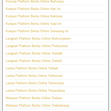
Konsep Platform Berita Online Bertumpu
Kutipan Platform Berita Online Hari Ini
Kutipan Platform Berita Online Kekinian
Kutipan Platform Berita Online Saat Ini
Kutipan Platform Berita Online Sekarang Ini
Langkah Platform Berita Online Berkompeten
Langkah Platform Berita Online Profesional
Langkah Platform Berita Online Terdidik
Langkah Platform Berita Online Terlatih
Lantai Platform Berita Online Terbaik
Lantai Platform Berita Online Terhormat
Lantai Platform Berita Online Terkemuka
Lantai Platform Berita Online Terpandang
Melayari Platform Berita Online Terbaru
Melayari Platform Berita Online Terbelakang