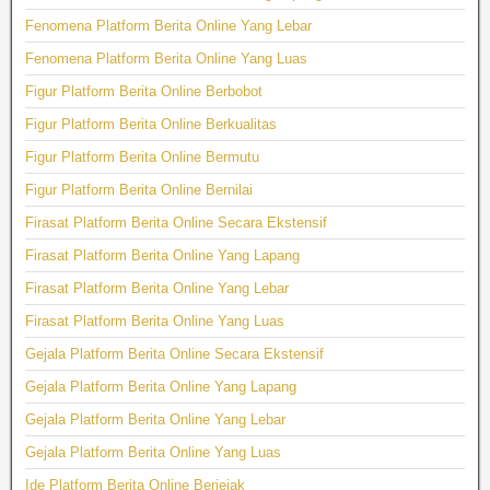
Fenomena Platform Berita Online Yang Lebar
Fenomena Platform Berita Online Yang Luas
Figur Platform Berita Online Berbobot
Figur Platform Berita Online Berkualitas
Figur Platform Berita Online Bermutu
Figur Platform Berita Online Bernilai
Firasat Platform Berita Online Secara Ekstensif
Firasat Platform Berita Online Yang Lapang
Firasat Platform Berita Online Yang Lebar
Firasat Platform Berita Online Yang Luas
Gejala Platform Berita Online Secara Ekstensif
Gejala Platform Berita Online Yang Lapang
Gejala Platform Berita Online Yang Lebar
Gejala Platform Berita Online Yang Luas
Ide Platform Berita Online Berjejak