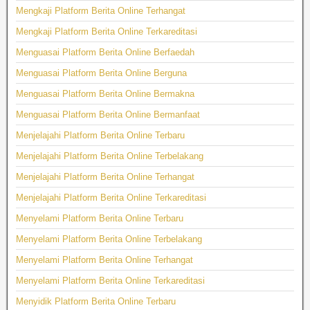
Mengkaji Platform Berita Online Terhangat
Mengkaji Platform Berita Online Terkareditasi
Menguasai Platform Berita Online Berfaedah
Menguasai Platform Berita Online Berguna
Menguasai Platform Berita Online Bermakna
Menguasai Platform Berita Online Bermanfaat
Menjelajahi Platform Berita Online Terbaru
Menjelajahi Platform Berita Online Terbelakang
Menjelajahi Platform Berita Online Terhangat
Menjelajahi Platform Berita Online Terkareditasi
Menyelami Platform Berita Online Terbaru
Menyelami Platform Berita Online Terbelakang
Menyelami Platform Berita Online Terhangat
Menyelami Platform Berita Online Terkareditasi
Menyidik Platform Berita Online Terbaru