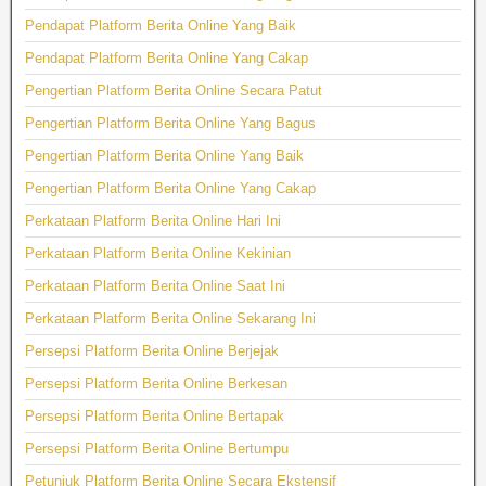
Pendapat Platform Berita Online Yang Baik
Pendapat Platform Berita Online Yang Cakap
Pengertian Platform Berita Online Secara Patut
Pengertian Platform Berita Online Yang Bagus
Pengertian Platform Berita Online Yang Baik
Pengertian Platform Berita Online Yang Cakap
Perkataan Platform Berita Online Hari Ini
Perkataan Platform Berita Online Kekinian
Perkataan Platform Berita Online Saat Ini
Perkataan Platform Berita Online Sekarang Ini
Persepsi Platform Berita Online Berjejak
Persepsi Platform Berita Online Berkesan
Persepsi Platform Berita Online Bertapak
Persepsi Platform Berita Online Bertumpu
Petunjuk Platform Berita Online Secara Ekstensif