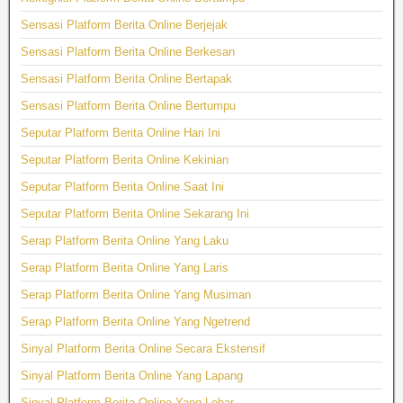
Sensasi Platform Berita Online Berjejak
Sensasi Platform Berita Online Berkesan
Sensasi Platform Berita Online Bertapak
Sensasi Platform Berita Online Bertumpu
Seputar Platform Berita Online Hari Ini
Seputar Platform Berita Online Kekinian
Seputar Platform Berita Online Saat Ini
Seputar Platform Berita Online Sekarang Ini
Serap Platform Berita Online Yang Laku
Serap Platform Berita Online Yang Laris
Serap Platform Berita Online Yang Musiman
Serap Platform Berita Online Yang Ngetrend
Sinyal Platform Berita Online Secara Ekstensif
Sinyal Platform Berita Online Yang Lapang
Sinyal Platform Berita Online Yang Lebar