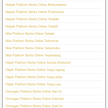
Natijah Platform Berita Online Berkompeten
Natijah Platform Berita Online Profesional
Natijah Platform Berita Online Terdidik
Natijah Platform Berita Online Terlatih
Nilai Platform Berita Online Terbaik
Nilai Platform Berita Online Terhormat
Nilai Platform Berita Online Terkemuka
Nilai Platform Berita Online Terpandang
Objek Platform Berita Online Secara Ekstensif
Objek Platform Berita Online Yang Lapang
Objek Platform Berita Online Yang Lebar
Objek Platform Berita Online Yang Luas
Omongan Platform Berita Online Hari Ini
Omongan Platform Berita Online Kekinian
Omongan Platform Berita Online Saat Ini