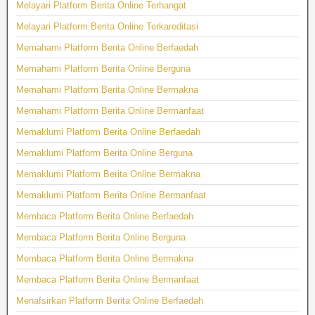
Melayari Platform Berita Online Terhangat
Melayari Platform Berita Online Terkareditasi
Memahami Platform Berita Online Berfaedah
Memahami Platform Berita Online Berguna
Memahami Platform Berita Online Bermakna
Memahami Platform Berita Online Bermanfaat
Memaklumi Platform Berita Online Berfaedah
Memaklumi Platform Berita Online Berguna
Memaklumi Platform Berita Online Bermakna
Memaklumi Platform Berita Online Bermanfaat
Membaca Platform Berita Online Berfaedah
Membaca Platform Berita Online Berguna
Membaca Platform Berita Online Bermakna
Membaca Platform Berita Online Bermanfaat
Menafsirkan Platform Berita Online Berfaedah