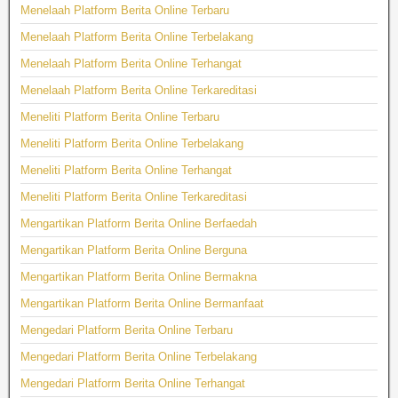
Menelaah Platform Berita Online Terbaru
Menelaah Platform Berita Online Terbelakang
Menelaah Platform Berita Online Terhangat
Menelaah Platform Berita Online Terkareditasi
Meneliti Platform Berita Online Terbaru
Meneliti Platform Berita Online Terbelakang
Meneliti Platform Berita Online Terhangat
Meneliti Platform Berita Online Terkareditasi
Mengartikan Platform Berita Online Berfaedah
Mengartikan Platform Berita Online Berguna
Mengartikan Platform Berita Online Bermakna
Mengartikan Platform Berita Online Bermanfaat
Mengedari Platform Berita Online Terbaru
Mengedari Platform Berita Online Terbelakang
Mengedari Platform Berita Online Terhangat