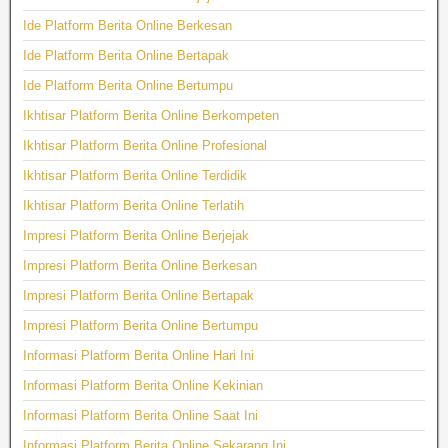
Ide Platform Berita Online Berkesan
Ide Platform Berita Online Bertapak
Ide Platform Berita Online Bertumpu
Ikhtisar Platform Berita Online Berkompeten
Ikhtisar Platform Berita Online Profesional
Ikhtisar Platform Berita Online Terdidik
Ikhtisar Platform Berita Online Terlatih
Impresi Platform Berita Online Berjejak
Impresi Platform Berita Online Berkesan
Impresi Platform Berita Online Bertapak
Impresi Platform Berita Online Bertumpu
Informasi Platform Berita Online Hari Ini
Informasi Platform Berita Online Kekinian
Informasi Platform Berita Online Saat Ini
Informasi Platform Berita Online Sekarang Ini