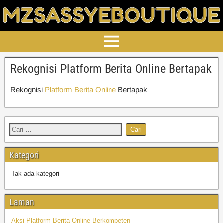
Rekognisi Platform Berita Online Bertapak
Rekognisi
Platform Berita Online
Bertapak
Kategori
Tak ada kategori
Laman
Aksi Platform Berita Online Berkompeten