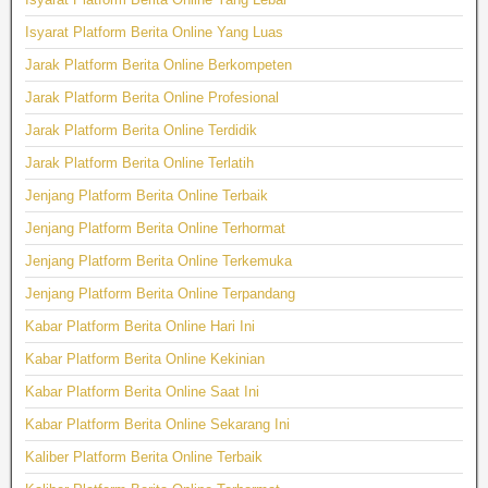
Isyarat Platform Berita Online Yang Luas
Jarak Platform Berita Online Berkompeten
Jarak Platform Berita Online Profesional
Jarak Platform Berita Online Terdidik
Jarak Platform Berita Online Terlatih
Jenjang Platform Berita Online Terbaik
Jenjang Platform Berita Online Terhormat
Jenjang Platform Berita Online Terkemuka
Jenjang Platform Berita Online Terpandang
Kabar Platform Berita Online Hari Ini
Kabar Platform Berita Online Kekinian
Kabar Platform Berita Online Saat Ini
Kabar Platform Berita Online Sekarang Ini
Kaliber Platform Berita Online Terbaik