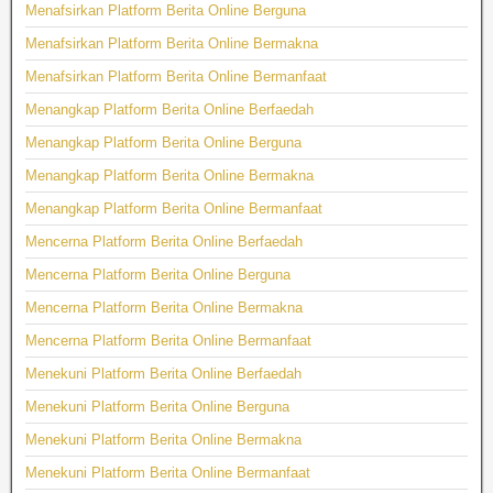
Menafsirkan Platform Berita Online Berguna
Menafsirkan Platform Berita Online Bermakna
Menafsirkan Platform Berita Online Bermanfaat
Menangkap Platform Berita Online Berfaedah
Menangkap Platform Berita Online Berguna
Menangkap Platform Berita Online Bermakna
Menangkap Platform Berita Online Bermanfaat
Mencerna Platform Berita Online Berfaedah
Mencerna Platform Berita Online Berguna
Mencerna Platform Berita Online Bermakna
Mencerna Platform Berita Online Bermanfaat
Menekuni Platform Berita Online Berfaedah
Menekuni Platform Berita Online Berguna
Menekuni Platform Berita Online Bermakna
Menekuni Platform Berita Online Bermanfaat