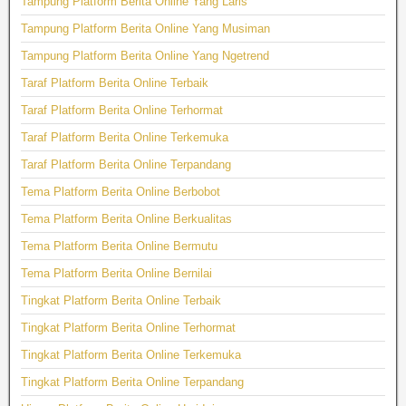
Tampung Platform Berita Online Yang Laris
Tampung Platform Berita Online Yang Musiman
Tampung Platform Berita Online Yang Ngetrend
Taraf Platform Berita Online Terbaik
Taraf Platform Berita Online Terhormat
Taraf Platform Berita Online Terkemuka
Taraf Platform Berita Online Terpandang
Tema Platform Berita Online Berbobot
Tema Platform Berita Online Berkualitas
Tema Platform Berita Online Bermutu
Tema Platform Berita Online Bernilai
Tingkat Platform Berita Online Terbaik
Tingkat Platform Berita Online Terhormat
Tingkat Platform Berita Online Terkemuka
Tingkat Platform Berita Online Terpandang