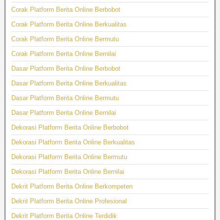
Corak Platform Berita Online Berbobot
Corak Platform Berita Online Berkualitas
Corak Platform Berita Online Bermutu
Corak Platform Berita Online Bernilai
Dasar Platform Berita Online Berbobot
Dasar Platform Berita Online Berkualitas
Dasar Platform Berita Online Bermutu
Dasar Platform Berita Online Bernilai
Dekorasi Platform Berita Online Berbobot
Dekorasi Platform Berita Online Berkualitas
Dekorasi Platform Berita Online Bermutu
Dekorasi Platform Berita Online Bernilai
Dekrit Platform Berita Online Berkompeten
Dekrit Platform Berita Online Profesional
Dekrit Platform Berita Online Terdidik