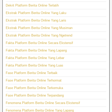
Dekrit Platform Berita Online Terlatih
Ekstrak Platform Berita Online Yang Laku
Ekstrak Platform Berita Online Yang Laris
Ekstrak Platform Berita Online Yang Musiman
Ekstrak Platform Berita Online Yang Ngetrend
Fakta Platform Berita Online Secara Ekstensif
Fakta Platform Berita Online Yang Lapang
Fakta Platform Berita Online Yang Lebar
Fakta Platform Berita Online Yang Luas
Fase Platform Berita Online Terbaik
Fase Platform Berita Online Terhormat
Fase Platform Berita Online Terkemuka
Fase Platform Berita Online Terpandang
Fenomena Platform Berita Online Secara Ekstensif
Fenomena Platform Berita Online Yang Lapang