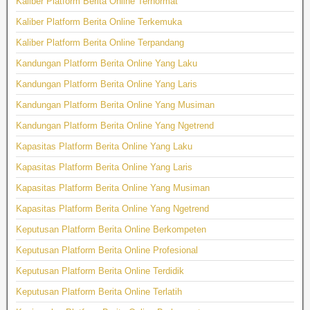
Kaliber Platform Berita Online Terhormat
Kaliber Platform Berita Online Terkemuka
Kaliber Platform Berita Online Terpandang
Kandungan Platform Berita Online Yang Laku
Kandungan Platform Berita Online Yang Laris
Kandungan Platform Berita Online Yang Musiman
Kandungan Platform Berita Online Yang Ngetrend
Kapasitas Platform Berita Online Yang Laku
Kapasitas Platform Berita Online Yang Laris
Kapasitas Platform Berita Online Yang Musiman
Kapasitas Platform Berita Online Yang Ngetrend
Keputusan Platform Berita Online Berkompeten
Keputusan Platform Berita Online Profesional
Keputusan Platform Berita Online Terdidik
Keputusan Platform Berita Online Terlatih