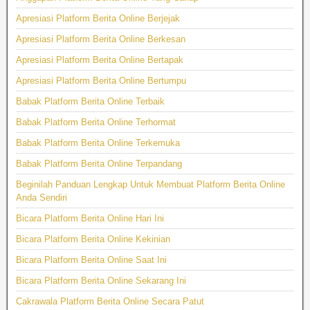
Apresiasi Platform Berita Online Berjejak
Apresiasi Platform Berita Online Berkesan
Apresiasi Platform Berita Online Bertapak
Apresiasi Platform Berita Online Bertumpu
Babak Platform Berita Online Terbaik
Babak Platform Berita Online Terhormat
Babak Platform Berita Online Terkemuka
Babak Platform Berita Online Terpandang
Beginilah Panduan Lengkap Untuk Membuat Platform Berita Online
Anda Sendiri
Bicara Platform Berita Online Hari Ini
Bicara Platform Berita Online Kekinian
Bicara Platform Berita Online Saat Ini
Bicara Platform Berita Online Sekarang Ini
Cakrawala Platform Berita Online Secara Patut