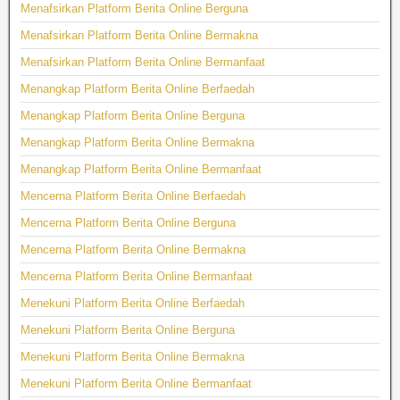
Menafsirkan Platform Berita Online Berguna
Menafsirkan Platform Berita Online Bermakna
Menafsirkan Platform Berita Online Bermanfaat
Menangkap Platform Berita Online Berfaedah
Menangkap Platform Berita Online Berguna
Menangkap Platform Berita Online Bermakna
Menangkap Platform Berita Online Bermanfaat
Mencerna Platform Berita Online Berfaedah
Mencerna Platform Berita Online Berguna
Mencerna Platform Berita Online Bermakna
Mencerna Platform Berita Online Bermanfaat
Menekuni Platform Berita Online Berfaedah
Menekuni Platform Berita Online Berguna
Menekuni Platform Berita Online Bermakna
Menekuni Platform Berita Online Bermanfaat