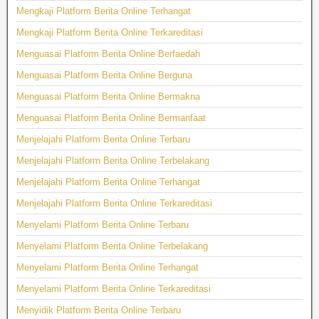
Mengkaji Platform Berita Online Terhangat
Mengkaji Platform Berita Online Terkareditasi
Menguasai Platform Berita Online Berfaedah
Menguasai Platform Berita Online Berguna
Menguasai Platform Berita Online Bermakna
Menguasai Platform Berita Online Bermanfaat
Menjelajahi Platform Berita Online Terbaru
Menjelajahi Platform Berita Online Terbelakang
Menjelajahi Platform Berita Online Terhangat
Menjelajahi Platform Berita Online Terkareditasi
Menyelami Platform Berita Online Terbaru
Menyelami Platform Berita Online Terbelakang
Menyelami Platform Berita Online Terhangat
Menyelami Platform Berita Online Terkareditasi
Menyidik Platform Berita Online Terbaru