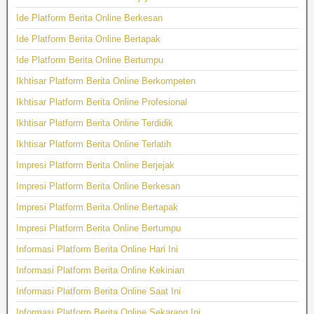
Ide Platform Berita Online Berkesan
Ide Platform Berita Online Bertapak
Ide Platform Berita Online Bertumpu
Ikhtisar Platform Berita Online Berkompeten
Ikhtisar Platform Berita Online Profesional
Ikhtisar Platform Berita Online Terdidik
Ikhtisar Platform Berita Online Terlatih
Impresi Platform Berita Online Berjejak
Impresi Platform Berita Online Berkesan
Impresi Platform Berita Online Bertapak
Impresi Platform Berita Online Bertumpu
Informasi Platform Berita Online Hari Ini
Informasi Platform Berita Online Kekinian
Informasi Platform Berita Online Saat Ini
Informasi Platform Berita Online Sekarang Ini