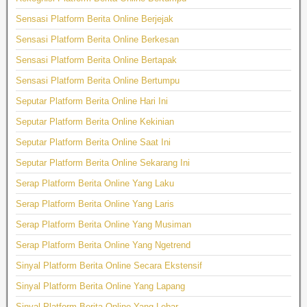
Sensasi Platform Berita Online Berjejak
Sensasi Platform Berita Online Berkesan
Sensasi Platform Berita Online Bertapak
Sensasi Platform Berita Online Bertumpu
Seputar Platform Berita Online Hari Ini
Seputar Platform Berita Online Kekinian
Seputar Platform Berita Online Saat Ini
Seputar Platform Berita Online Sekarang Ini
Serap Platform Berita Online Yang Laku
Serap Platform Berita Online Yang Laris
Serap Platform Berita Online Yang Musiman
Serap Platform Berita Online Yang Ngetrend
Sinyal Platform Berita Online Secara Ekstensif
Sinyal Platform Berita Online Yang Lapang
Sinyal Platform Berita Online Yang Lebar