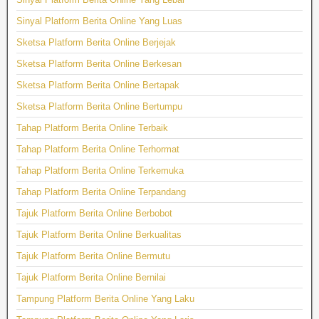
Sinyal Platform Berita Online Yang Luas
Sketsa Platform Berita Online Berjejak
Sketsa Platform Berita Online Berkesan
Sketsa Platform Berita Online Bertapak
Sketsa Platform Berita Online Bertumpu
Tahap Platform Berita Online Terbaik
Tahap Platform Berita Online Terhormat
Tahap Platform Berita Online Terkemuka
Tahap Platform Berita Online Terpandang
Tajuk Platform Berita Online Berbobot
Tajuk Platform Berita Online Berkualitas
Tajuk Platform Berita Online Bermutu
Tajuk Platform Berita Online Bernilai
Tampung Platform Berita Online Yang Laku