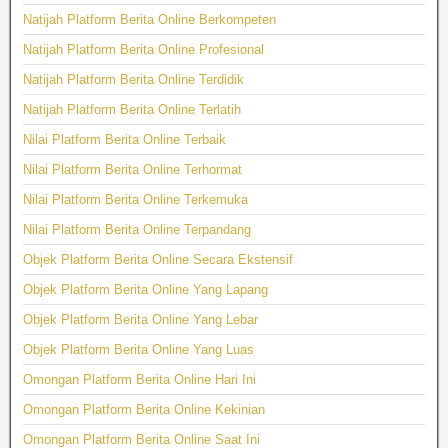
Natijah Platform Berita Online Berkompeten
Natijah Platform Berita Online Profesional
Natijah Platform Berita Online Terdidik
Natijah Platform Berita Online Terlatih
Nilai Platform Berita Online Terbaik
Nilai Platform Berita Online Terhormat
Nilai Platform Berita Online Terkemuka
Nilai Platform Berita Online Terpandang
Objek Platform Berita Online Secara Ekstensif
Objek Platform Berita Online Yang Lapang
Objek Platform Berita Online Yang Lebar
Objek Platform Berita Online Yang Luas
Omongan Platform Berita Online Hari Ini
Omongan Platform Berita Online Kekinian
Omongan Platform Berita Online Saat Ini