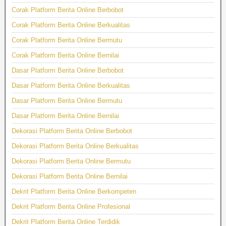
Corak Platform Berita Online Berbobot
Corak Platform Berita Online Berkualitas
Corak Platform Berita Online Bermutu
Corak Platform Berita Online Bernilai
Dasar Platform Berita Online Berbobot
Dasar Platform Berita Online Berkualitas
Dasar Platform Berita Online Bermutu
Dasar Platform Berita Online Bernilai
Dekorasi Platform Berita Online Berbobot
Dekorasi Platform Berita Online Berkualitas
Dekorasi Platform Berita Online Bermutu
Dekorasi Platform Berita Online Bernilai
Dekrit Platform Berita Online Berkompeten
Dekrit Platform Berita Online Profesional
Dekrit Platform Berita Online Terdidik