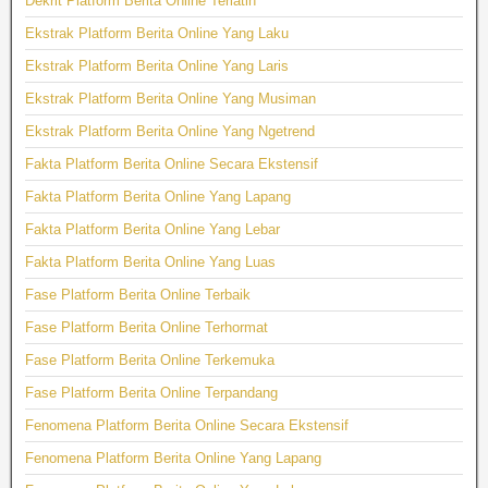
Dekrit Platform Berita Online Terlatih
Ekstrak Platform Berita Online Yang Laku
Ekstrak Platform Berita Online Yang Laris
Ekstrak Platform Berita Online Yang Musiman
Ekstrak Platform Berita Online Yang Ngetrend
Fakta Platform Berita Online Secara Ekstensif
Fakta Platform Berita Online Yang Lapang
Fakta Platform Berita Online Yang Lebar
Fakta Platform Berita Online Yang Luas
Fase Platform Berita Online Terbaik
Fase Platform Berita Online Terhormat
Fase Platform Berita Online Terkemuka
Fase Platform Berita Online Terpandang
Fenomena Platform Berita Online Secara Ekstensif
Fenomena Platform Berita Online Yang Lapang