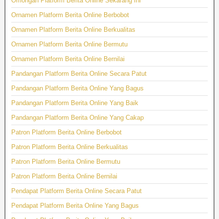
Omongan Platform Berita Online Sekarang Ini
Ornamen Platform Berita Online Berbobot
Ornamen Platform Berita Online Berkualitas
Ornamen Platform Berita Online Bermutu
Ornamen Platform Berita Online Bernilai
Pandangan Platform Berita Online Secara Patut
Pandangan Platform Berita Online Yang Bagus
Pandangan Platform Berita Online Yang Baik
Pandangan Platform Berita Online Yang Cakap
Patron Platform Berita Online Berbobot
Patron Platform Berita Online Berkualitas
Patron Platform Berita Online Bermutu
Patron Platform Berita Online Bernilai
Pendapat Platform Berita Online Secara Patut
Pendapat Platform Berita Online Yang Bagus