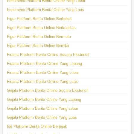
Fenomena Platform Berita Online Yang Lebar
Fenomena Platform Berita Online Yang Luas
Figur Platform Berita Online Berbobot
Figur Platform Berita Online Berkualitas
Figur Platform Berita Online Bermutu
Figur Platform Berita Online Bernilai
Firasat Platform Berita Online Secara Ekstensif
Firasat Platform Berita Online Yang Lapang
Firasat Platform Berita Online Yang Lebar
Firasat Platform Berita Online Yang Luas
Gejala Platform Berita Online Secara Ekstensif
Gejala Platform Berita Online Yang Lapang
Gejala Platform Berita Online Yang Lebar
Gejala Platform Berita Online Yang Luas
Ide Platform Berita Online Berjejak