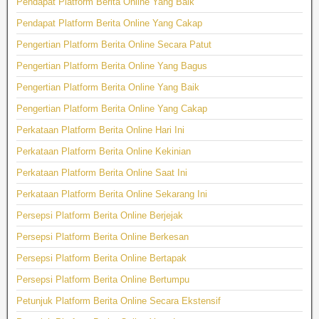
Pendapat Platform Berita Online Yang Baik
Pendapat Platform Berita Online Yang Cakap
Pengertian Platform Berita Online Secara Patut
Pengertian Platform Berita Online Yang Bagus
Pengertian Platform Berita Online Yang Baik
Pengertian Platform Berita Online Yang Cakap
Perkataan Platform Berita Online Hari Ini
Perkataan Platform Berita Online Kekinian
Perkataan Platform Berita Online Saat Ini
Perkataan Platform Berita Online Sekarang Ini
Persepsi Platform Berita Online Berjejak
Persepsi Platform Berita Online Berkesan
Persepsi Platform Berita Online Bertapak
Persepsi Platform Berita Online Bertumpu
Petunjuk Platform Berita Online Secara Ekstensif