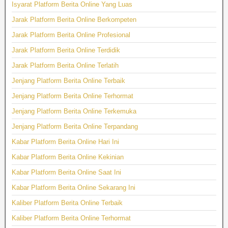
Isyarat Platform Berita Online Yang Luas
Jarak Platform Berita Online Berkompeten
Jarak Platform Berita Online Profesional
Jarak Platform Berita Online Terdidik
Jarak Platform Berita Online Terlatih
Jenjang Platform Berita Online Terbaik
Jenjang Platform Berita Online Terhormat
Jenjang Platform Berita Online Terkemuka
Jenjang Platform Berita Online Terpandang
Kabar Platform Berita Online Hari Ini
Kabar Platform Berita Online Kekinian
Kabar Platform Berita Online Saat Ini
Kabar Platform Berita Online Sekarang Ini
Kaliber Platform Berita Online Terbaik
Kaliber Platform Berita Online Terhormat