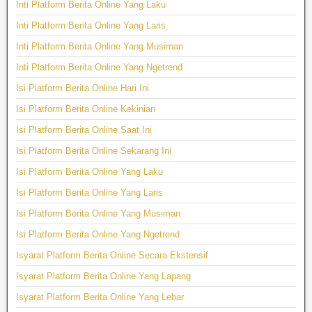
Inti Platform Berita Online Yang Laku
Inti Platform Berita Online Yang Laris
Inti Platform Berita Online Yang Musiman
Inti Platform Berita Online Yang Ngetrend
Isi Platform Berita Online Hari Ini
Isi Platform Berita Online Kekinian
Isi Platform Berita Online Saat Ini
Isi Platform Berita Online Sekarang Ini
Isi Platform Berita Online Yang Laku
Isi Platform Berita Online Yang Laris
Isi Platform Berita Online Yang Musiman
Isi Platform Berita Online Yang Ngetrend
Isyarat Platform Berita Online Secara Ekstensif
Isyarat Platform Berita Online Yang Lapang
Isyarat Platform Berita Online Yang Lebar