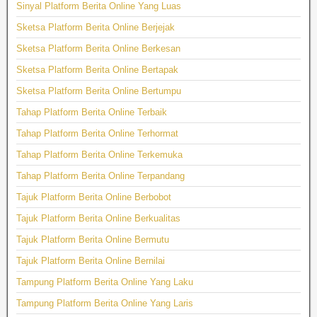
Sinyal Platform Berita Online Yang Luas
Sketsa Platform Berita Online Berjejak
Sketsa Platform Berita Online Berkesan
Sketsa Platform Berita Online Bertapak
Sketsa Platform Berita Online Bertumpu
Tahap Platform Berita Online Terbaik
Tahap Platform Berita Online Terhormat
Tahap Platform Berita Online Terkemuka
Tahap Platform Berita Online Terpandang
Tajuk Platform Berita Online Berbobot
Tajuk Platform Berita Online Berkualitas
Tajuk Platform Berita Online Bermutu
Tajuk Platform Berita Online Bernilai
Tampung Platform Berita Online Yang Laku
Tampung Platform Berita Online Yang Laris