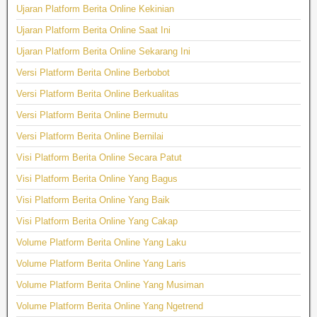
Ujaran Platform Berita Online Kekinian
Ujaran Platform Berita Online Saat Ini
Ujaran Platform Berita Online Sekarang Ini
Versi Platform Berita Online Berbobot
Versi Platform Berita Online Berkualitas
Versi Platform Berita Online Bermutu
Versi Platform Berita Online Bernilai
Visi Platform Berita Online Secara Patut
Visi Platform Berita Online Yang Bagus
Visi Platform Berita Online Yang Baik
Visi Platform Berita Online Yang Cakap
Volume Platform Berita Online Yang Laku
Volume Platform Berita Online Yang Laris
Volume Platform Berita Online Yang Musiman
Volume Platform Berita Online Yang Ngetrend