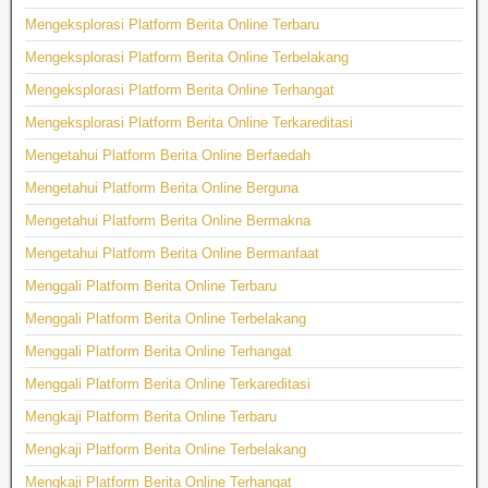
Mengeksplorasi Platform Berita Online Terbaru
Mengeksplorasi Platform Berita Online Terbelakang
Mengeksplorasi Platform Berita Online Terhangat
Mengeksplorasi Platform Berita Online Terkareditasi
Mengetahui Platform Berita Online Berfaedah
Mengetahui Platform Berita Online Berguna
Mengetahui Platform Berita Online Bermakna
Mengetahui Platform Berita Online Bermanfaat
Menggali Platform Berita Online Terbaru
Menggali Platform Berita Online Terbelakang
Menggali Platform Berita Online Terhangat
Menggali Platform Berita Online Terkareditasi
Mengkaji Platform Berita Online Terbaru
Mengkaji Platform Berita Online Terbelakang
Mengkaji Platform Berita Online Terhangat