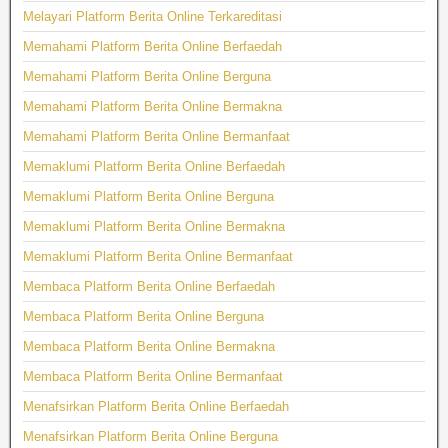
Melayari Platform Berita Online Terkareditasi
Memahami Platform Berita Online Berfaedah
Memahami Platform Berita Online Berguna
Memahami Platform Berita Online Bermakna
Memahami Platform Berita Online Bermanfaat
Memaklumi Platform Berita Online Berfaedah
Memaklumi Platform Berita Online Berguna
Memaklumi Platform Berita Online Bermakna
Memaklumi Platform Berita Online Bermanfaat
Membaca Platform Berita Online Berfaedah
Membaca Platform Berita Online Berguna
Membaca Platform Berita Online Bermakna
Membaca Platform Berita Online Bermanfaat
Menafsirkan Platform Berita Online Berfaedah
Menafsirkan Platform Berita Online Berguna