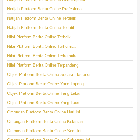
Natijah Platform Berita Online Profesional
Natijah Platform Berita Online Terdidik
Natijah Platform Berita Online Terlatih
Nilai Platform Berita Online Terbaik
Nilai Platform Berita Online Terhormat
Nilai Platform Berita Online Terkemuka
Nilai Platform Berita Online Terpandang
Objek Platform Berita Online Secara Ekstensif
Objek Platform Berita Online Yang Lapang
Objek Platform Berita Online Yang Lebar
Objek Platform Berita Online Yang Luas
Omongan Platform Berita Online Hari Ini
Omongan Platform Berita Online Kekinian
Omongan Platform Berita Online Saat Ini