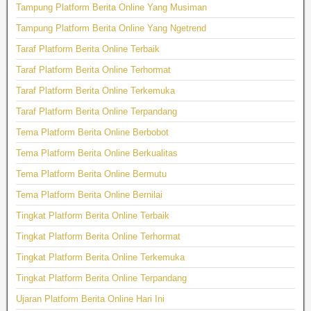
Tampung Platform Berita Online Yang Musiman
Tampung Platform Berita Online Yang Ngetrend
Taraf Platform Berita Online Terbaik
Taraf Platform Berita Online Terhormat
Taraf Platform Berita Online Terkemuka
Taraf Platform Berita Online Terpandang
Tema Platform Berita Online Berbobot
Tema Platform Berita Online Berkualitas
Tema Platform Berita Online Bermutu
Tema Platform Berita Online Bernilai
Tingkat Platform Berita Online Terbaik
Tingkat Platform Berita Online Terhormat
Tingkat Platform Berita Online Terkemuka
Tingkat Platform Berita Online Terpandang
Ujaran Platform Berita Online Hari Ini