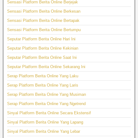
Sensasi Platform Berita Online Berjejak
Sensasi Platform Berita Online Berkesan
Sensasi Platform Berita Online Bertapak
Sensasi Platform Berita Online Bertumpu
Seputar Platform Berita Online Hari Ini
Seputar Platform Berita Online Kekinian
Seputar Platform Berita Online Saat Ini
Seputar Platform Berita Online Sekarang Ini
Serap Platform Berita Online Yang Laku
Serap Platform Berita Online Yang Laris
Serap Platform Berita Online Yang Musiman
Serap Platform Berita Online Yang Ngetrend
Sinyal Platform Berita Online Secara Ekstensif
Sinyal Platform Berita Online Yang Lapang
Sinyal Platform Berita Online Yang Lebar