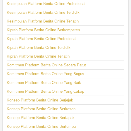
Kesimpulan Platform Berita Online Profesional
Kesimpulan Platform Berita Online Terdidik
Kesimpulan Platform Berita Online Terlatih
Kiprah Platform Berita Online Berkompeten
Kiprah Platform Berita Online Profesional
Kiprah Platform Berita Online Terdidik
Kiprah Platform Berita Online Terlatih
Komitmen Platform Berita Online Secara Patut
Komitmen Platform Berita Online Yang Bagus
Komitmen Platform Berita Online Yang Baik
Komitmen Platform Berita Online Yang Cakap
Konsep Platform Berita Online Berjejak
Konsep Platform Berita Online Berkesan
Konsep Platform Berita Online Bertapak
Konsep Platform Berita Online Bertumpu