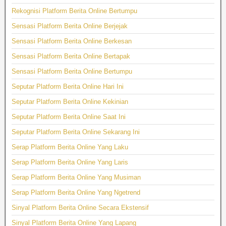
Rekognisi Platform Berita Online Bertumpu
Sensasi Platform Berita Online Berjejak
Sensasi Platform Berita Online Berkesan
Sensasi Platform Berita Online Bertapak
Sensasi Platform Berita Online Bertumpu
Seputar Platform Berita Online Hari Ini
Seputar Platform Berita Online Kekinian
Seputar Platform Berita Online Saat Ini
Seputar Platform Berita Online Sekarang Ini
Serap Platform Berita Online Yang Laku
Serap Platform Berita Online Yang Laris
Serap Platform Berita Online Yang Musiman
Serap Platform Berita Online Yang Ngetrend
Sinyal Platform Berita Online Secara Ekstensif
Sinyal Platform Berita Online Yang Lapang