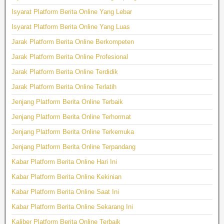
Isyarat Platform Berita Online Yang Lebar
Isyarat Platform Berita Online Yang Luas
Jarak Platform Berita Online Berkompeten
Jarak Platform Berita Online Profesional
Jarak Platform Berita Online Terdidik
Jarak Platform Berita Online Terlatih
Jenjang Platform Berita Online Terbaik
Jenjang Platform Berita Online Terhormat
Jenjang Platform Berita Online Terkemuka
Jenjang Platform Berita Online Terpandang
Kabar Platform Berita Online Hari Ini
Kabar Platform Berita Online Kekinian
Kabar Platform Berita Online Saat Ini
Kabar Platform Berita Online Sekarang Ini
Kaliber Platform Berita Online Terbaik