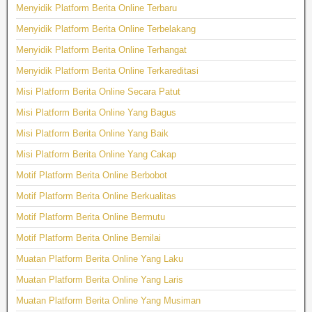
Menyidik Platform Berita Online Terbaru
Menyidik Platform Berita Online Terbelakang
Menyidik Platform Berita Online Terhangat
Menyidik Platform Berita Online Terkareditasi
Misi Platform Berita Online Secara Patut
Misi Platform Berita Online Yang Bagus
Misi Platform Berita Online Yang Baik
Misi Platform Berita Online Yang Cakap
Motif Platform Berita Online Berbobot
Motif Platform Berita Online Berkualitas
Motif Platform Berita Online Bermutu
Motif Platform Berita Online Bernilai
Muatan Platform Berita Online Yang Laku
Muatan Platform Berita Online Yang Laris
Muatan Platform Berita Online Yang Musiman