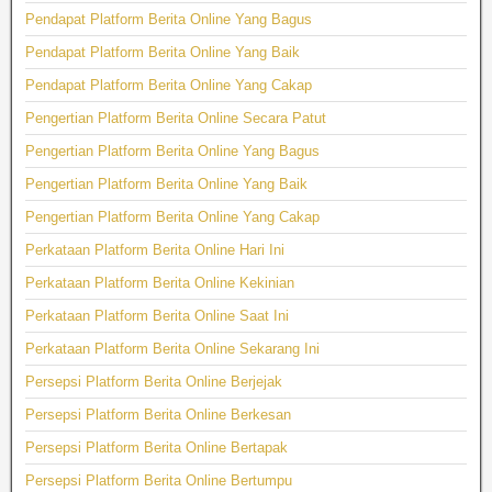
Pendapat Platform Berita Online Yang Bagus
Pendapat Platform Berita Online Yang Baik
Pendapat Platform Berita Online Yang Cakap
Pengertian Platform Berita Online Secara Patut
Pengertian Platform Berita Online Yang Bagus
Pengertian Platform Berita Online Yang Baik
Pengertian Platform Berita Online Yang Cakap
Perkataan Platform Berita Online Hari Ini
Perkataan Platform Berita Online Kekinian
Perkataan Platform Berita Online Saat Ini
Perkataan Platform Berita Online Sekarang Ini
Persepsi Platform Berita Online Berjejak
Persepsi Platform Berita Online Berkesan
Persepsi Platform Berita Online Bertapak
Persepsi Platform Berita Online Bertumpu