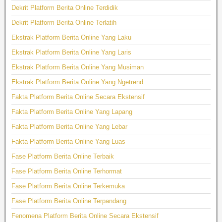
Dekrit Platform Berita Online Terdidik
Dekrit Platform Berita Online Terlatih
Ekstrak Platform Berita Online Yang Laku
Ekstrak Platform Berita Online Yang Laris
Ekstrak Platform Berita Online Yang Musiman
Ekstrak Platform Berita Online Yang Ngetrend
Fakta Platform Berita Online Secara Ekstensif
Fakta Platform Berita Online Yang Lapang
Fakta Platform Berita Online Yang Lebar
Fakta Platform Berita Online Yang Luas
Fase Platform Berita Online Terbaik
Fase Platform Berita Online Terhormat
Fase Platform Berita Online Terkemuka
Fase Platform Berita Online Terpandang
Fenomena Platform Berita Online Secara Ekstensif