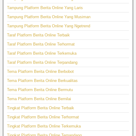
Tampung Platform Berita Online Yang Laris
Tampung Platform Berita Online Yang Musiman
Tampung Platform Berita Online Yang Ngetrend
Taraf Platform Berita Online Terbaik
Taraf Platform Berita Online Terhormat
Taraf Platform Berita Online Terkemuka
Taraf Platform Berita Online Terpandang
Tema Platform Berita Online Berbobot
Tema Platform Berita Online Berkualitas
Tema Platform Berita Online Bermutu
Tema Platform Berita Online Bernilai
Tingkat Platform Berita Online Terbaik
Tingkat Platform Berita Online Terhormat
Tingkat Platform Berita Online Terkemuka
Tingkat Platform Berita Online Terpandang