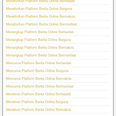
Menafsirkan Platform Berita Online Berfaedah
Menafsirkan Platform Berita Online Berguna
Menafsirkan Platform Berita Online Bermakna
Menafsirkan Platform Berita Online Bermanfaat
Menangkap Platform Berita Online Berfaedah
Menangkap Platform Berita Online Berguna
Menangkap Platform Berita Online Bermakna
Menangkap Platform Berita Online Bermanfaat
Mencerna Platform Berita Online Berfaedah
Mencerna Platform Berita Online Berguna
Mencerna Platform Berita Online Bermakna
Mencerna Platform Berita Online Bermanfaat
Menekuni Platform Berita Online Berfaedah
Menekuni Platform Berita Online Berguna
Menekuni Platform Berita Online Bermakna