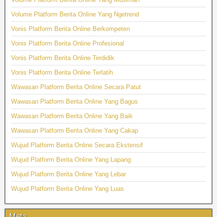
Volume Platform Berita Online Yang Ngetrend
Vonis Platform Berita Online Berkompeten
Vonis Platform Berita Online Profesional
Vonis Platform Berita Online Terdidik
Vonis Platform Berita Online Terlatih
Wawasan Platform Berita Online Secara Patut
Wawasan Platform Berita Online Yang Bagus
Wawasan Platform Berita Online Yang Baik
Wawasan Platform Berita Online Yang Cakap
Wujud Platform Berita Online Secara Ekstensif
Wujud Platform Berita Online Yang Lapang
Wujud Platform Berita Online Yang Lebar
Wujud Platform Berita Online Yang Luas
Meta