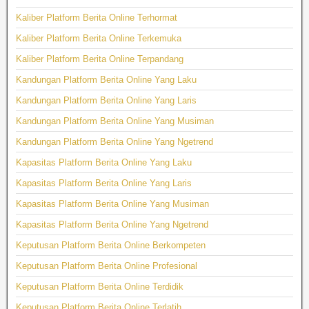
Kaliber Platform Berita Online Terhormat
Kaliber Platform Berita Online Terkemuka
Kaliber Platform Berita Online Terpandang
Kandungan Platform Berita Online Yang Laku
Kandungan Platform Berita Online Yang Laris
Kandungan Platform Berita Online Yang Musiman
Kandungan Platform Berita Online Yang Ngetrend
Kapasitas Platform Berita Online Yang Laku
Kapasitas Platform Berita Online Yang Laris
Kapasitas Platform Berita Online Yang Musiman
Kapasitas Platform Berita Online Yang Ngetrend
Keputusan Platform Berita Online Berkompeten
Keputusan Platform Berita Online Profesional
Keputusan Platform Berita Online Terdidik
Keputusan Platform Berita Online Terlatih