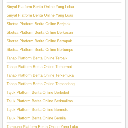
Sinyal Platform Berita Online Yang Lebar
Sinyal Platform Berita Online Yang Luas
Sketsa Platform Berita Online Berjejak
Sketsa Platform Berita Online Berkesan
Sketsa Platform Berita Online Bertapak
Sketsa Platform Berita Online Bertumpu
Tahap Platform Berita Online Terbaik
Tahap Platform Berita Online Terhormat
Tahap Platform Berita Online Terkemuka
Tahap Platform Berita Online Terpandang
Tajuk Platform Berita Online Berbobot
Tajuk Platform Berita Online Berkualitas
Tajuk Platform Berita Online Bermutu
Tajuk Platform Berita Online Bernilai
Tampung Platform Berita Online Yang Laku