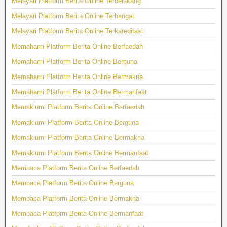
Melayari Platform Berita Online Terbelakang
Melayari Platform Berita Online Terhangat
Melayari Platform Berita Online Terkareditasi
Memahami Platform Berita Online Berfaedah
Memahami Platform Berita Online Berguna
Memahami Platform Berita Online Bermakna
Memahami Platform Berita Online Bermanfaat
Memaklumi Platform Berita Online Berfaedah
Memaklumi Platform Berita Online Berguna
Memaklumi Platform Berita Online Bermakna
Memaklumi Platform Berita Online Bermanfaat
Membaca Platform Berita Online Berfaedah
Membaca Platform Berita Online Berguna
Membaca Platform Berita Online Bermakna
Membaca Platform Berita Online Bermanfaat