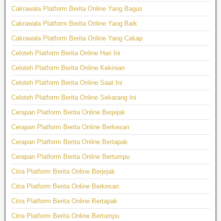
Cakrawala Platform Berita Online Yang Bagus
Cakrawala Platform Berita Online Yang Baik
Cakrawala Platform Berita Online Yang Cakap
Celoteh Platform Berita Online Hari Ini
Celoteh Platform Berita Online Kekinian
Celoteh Platform Berita Online Saat Ini
Celoteh Platform Berita Online Sekarang Ini
Cerapan Platform Berita Online Berjejak
Cerapan Platform Berita Online Berkesan
Cerapan Platform Berita Online Bertapak
Cerapan Platform Berita Online Bertumpu
Citra Platform Berita Online Berjejak
Citra Platform Berita Online Berkesan
Citra Platform Berita Online Bertapak
Citra Platform Berita Online Bertumpu