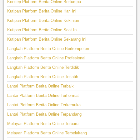
Konsep Platform Berita Online Bertumpu
Kutipan Platform Berita Online Hari Ini
Kutipan Platform Berita Online Kekinian
Kutipan Platform Berita Online Saat Ini
Kutipan Platform Berita Online Sekarang Ini
Langkah Platform Berita Online Berkompeten
Langkah Platform Berita Online Profesional
Langkah Platform Berita Online Terdidik
Langkah Platform Berita Online Terlatih
Lantai Platform Berita Online Terbaik
Lantai Platform Berita Online Terhormat
Lantai Platform Berita Online Terkemuka
Lantai Platform Berita Online Terpandang
Melayari Platform Berita Online Terbaru
Melayari Platform Berita Online Terbelakang