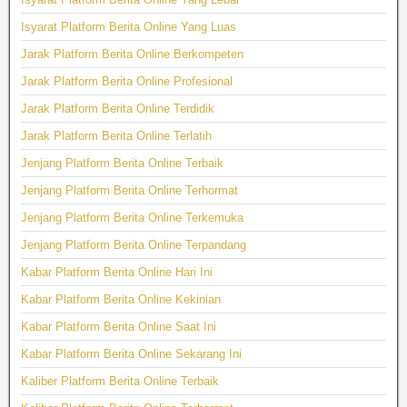
Isyarat Platform Berita Online Yang Luas
Jarak Platform Berita Online Berkompeten
Jarak Platform Berita Online Profesional
Jarak Platform Berita Online Terdidik
Jarak Platform Berita Online Terlatih
Jenjang Platform Berita Online Terbaik
Jenjang Platform Berita Online Terhormat
Jenjang Platform Berita Online Terkemuka
Jenjang Platform Berita Online Terpandang
Kabar Platform Berita Online Hari Ini
Kabar Platform Berita Online Kekinian
Kabar Platform Berita Online Saat Ini
Kabar Platform Berita Online Sekarang Ini
Kaliber Platform Berita Online Terbaik