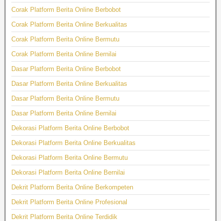
Corak Platform Berita Online Berbobot
Corak Platform Berita Online Berkualitas
Corak Platform Berita Online Bermutu
Corak Platform Berita Online Bernilai
Dasar Platform Berita Online Berbobot
Dasar Platform Berita Online Berkualitas
Dasar Platform Berita Online Bermutu
Dasar Platform Berita Online Bernilai
Dekorasi Platform Berita Online Berbobot
Dekorasi Platform Berita Online Berkualitas
Dekorasi Platform Berita Online Bermutu
Dekorasi Platform Berita Online Bernilai
Dekrit Platform Berita Online Berkompeten
Dekrit Platform Berita Online Profesional
Dekrit Platform Berita Online Terdidik