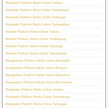
Menelaah Platform Berita Online Terbaru
Menelaah Platform Berita Online Terbelakang
Menelaah Platform Berita Online Terhangat
Menelaah Platform Berita Online Terkareditasi
Meneliti Platform Berita Online Terbaru
Meneliti Platform Berita Online Terbelakang
Meneliti Platform Berita Online Terhangat
Meneliti Platform Berita Online Terkareditasi
Mengartikan Platform Berita Online Berfaedah
Mengartikan Platform Berita Online Berguna
Mengartikan Platform Berita Online Bermakna
Mengartikan Platform Berita Online Bermanfaat
Mengedari Platform Berita Online Terbaru
Mengedari Platform Berita Online Terbelakang
Mengedari Platform Berita Online Terhangat