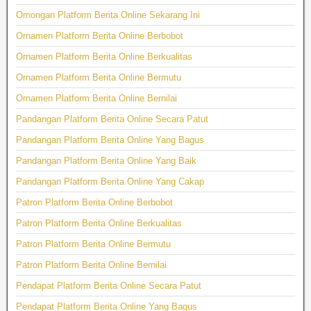
Omongan Platform Berita Online Sekarang Ini
Ornamen Platform Berita Online Berbobot
Ornamen Platform Berita Online Berkualitas
Ornamen Platform Berita Online Bermutu
Ornamen Platform Berita Online Bernilai
Pandangan Platform Berita Online Secara Patut
Pandangan Platform Berita Online Yang Bagus
Pandangan Platform Berita Online Yang Baik
Pandangan Platform Berita Online Yang Cakap
Patron Platform Berita Online Berbobot
Patron Platform Berita Online Berkualitas
Patron Platform Berita Online Bermutu
Patron Platform Berita Online Bernilai
Pendapat Platform Berita Online Secara Patut
Pendapat Platform Berita Online Yang Bagus