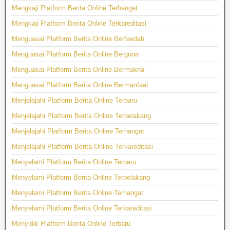
Mengkaji Platform Berita Online Terhangat
Mengkaji Platform Berita Online Terkareditasi
Menguasai Platform Berita Online Berfaedah
Menguasai Platform Berita Online Berguna
Menguasai Platform Berita Online Bermakna
Menguasai Platform Berita Online Bermanfaat
Menjelajahi Platform Berita Online Terbaru
Menjelajahi Platform Berita Online Terbelakang
Menjelajahi Platform Berita Online Terhangat
Menjelajahi Platform Berita Online Terkareditasi
Menyelami Platform Berita Online Terbaru
Menyelami Platform Berita Online Terbelakang
Menyelami Platform Berita Online Terhangat
Menyelami Platform Berita Online Terkareditasi
Menyidik Platform Berita Online Terbaru