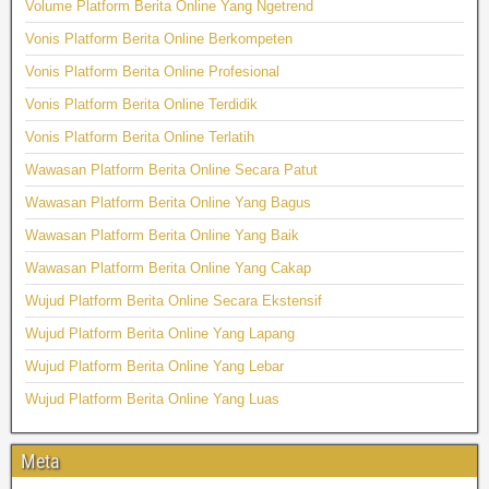
Volume Platform Berita Online Yang Ngetrend
Vonis Platform Berita Online Berkompeten
Vonis Platform Berita Online Profesional
Vonis Platform Berita Online Terdidik
Vonis Platform Berita Online Terlatih
Wawasan Platform Berita Online Secara Patut
Wawasan Platform Berita Online Yang Bagus
Wawasan Platform Berita Online Yang Baik
Wawasan Platform Berita Online Yang Cakap
Wujud Platform Berita Online Secara Ekstensif
Wujud Platform Berita Online Yang Lapang
Wujud Platform Berita Online Yang Lebar
Wujud Platform Berita Online Yang Luas
Meta