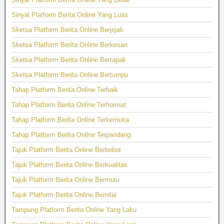
Sinyal Platform Berita Online Yang Luas
Sketsa Platform Berita Online Berjejak
Sketsa Platform Berita Online Berkesan
Sketsa Platform Berita Online Bertapak
Sketsa Platform Berita Online Bertumpu
Tahap Platform Berita Online Terbaik
Tahap Platform Berita Online Terhormat
Tahap Platform Berita Online Terkemuka
Tahap Platform Berita Online Terpandang
Tajuk Platform Berita Online Berbobot
Tajuk Platform Berita Online Berkualitas
Tajuk Platform Berita Online Bermutu
Tajuk Platform Berita Online Bernilai
Tampung Platform Berita Online Yang Laku