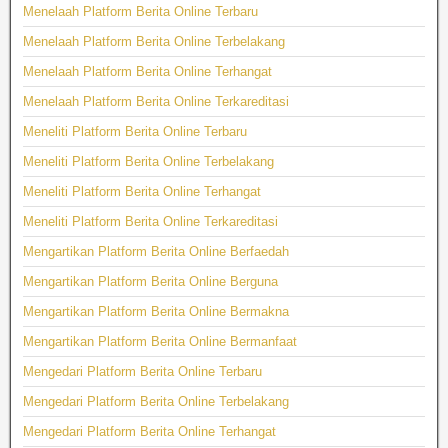
Menelaah Platform Berita Online Terbaru
Menelaah Platform Berita Online Terbelakang
Menelaah Platform Berita Online Terhangat
Menelaah Platform Berita Online Terkareditasi
Meneliti Platform Berita Online Terbaru
Meneliti Platform Berita Online Terbelakang
Meneliti Platform Berita Online Terhangat
Meneliti Platform Berita Online Terkareditasi
Mengartikan Platform Berita Online Berfaedah
Mengartikan Platform Berita Online Berguna
Mengartikan Platform Berita Online Bermakna
Mengartikan Platform Berita Online Bermanfaat
Mengedari Platform Berita Online Terbaru
Mengedari Platform Berita Online Terbelakang
Mengedari Platform Berita Online Terhangat