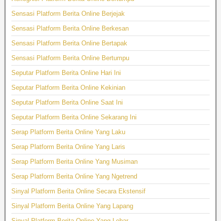
Sensasi Platform Berita Online Berjejak
Sensasi Platform Berita Online Berkesan
Sensasi Platform Berita Online Bertapak
Sensasi Platform Berita Online Bertumpu
Seputar Platform Berita Online Hari Ini
Seputar Platform Berita Online Kekinian
Seputar Platform Berita Online Saat Ini
Seputar Platform Berita Online Sekarang Ini
Serap Platform Berita Online Yang Laku
Serap Platform Berita Online Yang Laris
Serap Platform Berita Online Yang Musiman
Serap Platform Berita Online Yang Ngetrend
Sinyal Platform Berita Online Secara Ekstensif
Sinyal Platform Berita Online Yang Lapang
Sinyal Platform Berita Online Yang Lebar