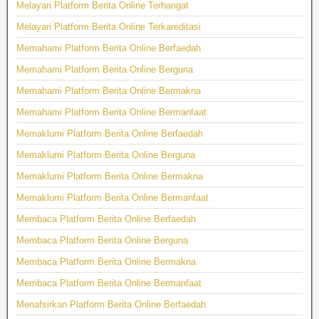
Melayari Platform Berita Online Terhangat
Melayari Platform Berita Online Terkareditasi
Memahami Platform Berita Online Berfaedah
Memahami Platform Berita Online Berguna
Memahami Platform Berita Online Bermakna
Memahami Platform Berita Online Bermanfaat
Memaklumi Platform Berita Online Berfaedah
Memaklumi Platform Berita Online Berguna
Memaklumi Platform Berita Online Bermakna
Memaklumi Platform Berita Online Bermanfaat
Membaca Platform Berita Online Berfaedah
Membaca Platform Berita Online Berguna
Membaca Platform Berita Online Bermakna
Membaca Platform Berita Online Bermanfaat
Menafsirkan Platform Berita Online Berfaedah