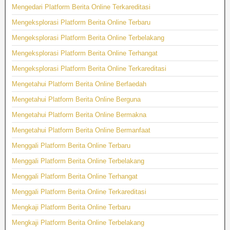
Mengedari Platform Berita Online Terkareditasi
Mengeksplorasi Platform Berita Online Terbaru
Mengeksplorasi Platform Berita Online Terbelakang
Mengeksplorasi Platform Berita Online Terhangat
Mengeksplorasi Platform Berita Online Terkareditasi
Mengetahui Platform Berita Online Berfaedah
Mengetahui Platform Berita Online Berguna
Mengetahui Platform Berita Online Bermakna
Mengetahui Platform Berita Online Bermanfaat
Menggali Platform Berita Online Terbaru
Menggali Platform Berita Online Terbelakang
Menggali Platform Berita Online Terhangat
Menggali Platform Berita Online Terkareditasi
Mengkaji Platform Berita Online Terbaru
Mengkaji Platform Berita Online Terbelakang