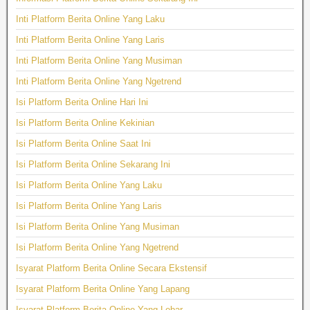
Inti Platform Berita Online Yang Laku
Inti Platform Berita Online Yang Laris
Inti Platform Berita Online Yang Musiman
Inti Platform Berita Online Yang Ngetrend
Isi Platform Berita Online Hari Ini
Isi Platform Berita Online Kekinian
Isi Platform Berita Online Saat Ini
Isi Platform Berita Online Sekarang Ini
Isi Platform Berita Online Yang Laku
Isi Platform Berita Online Yang Laris
Isi Platform Berita Online Yang Musiman
Isi Platform Berita Online Yang Ngetrend
Isyarat Platform Berita Online Secara Ekstensif
Isyarat Platform Berita Online Yang Lapang
Isyarat Platform Berita Online Yang Lebar