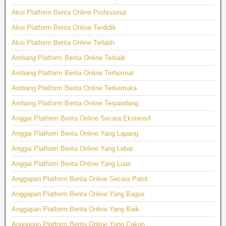
Aksi Platform Berita Online Profesional
Aksi Platform Berita Online Terdidik
Aksi Platform Berita Online Terlatih
Ambang Platform Berita Online Terbaik
Ambang Platform Berita Online Terhormat
Ambang Platform Berita Online Terkemuka
Ambang Platform Berita Online Terpandang
Anggai Platform Berita Online Secara Ekstensif
Anggai Platform Berita Online Yang Lapang
Anggai Platform Berita Online Yang Lebar
Anggai Platform Berita Online Yang Luas
Anggapan Platform Berita Online Secara Patut
Anggapan Platform Berita Online Yang Bagus
Anggapan Platform Berita Online Yang Baik
Anggapan Platform Berita Online Yang Cakap