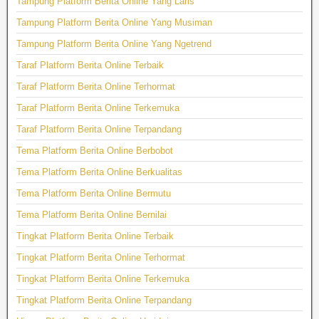
Tampung Platform Berita Online Yang Laris
Tampung Platform Berita Online Yang Musiman
Tampung Platform Berita Online Yang Ngetrend
Taraf Platform Berita Online Terbaik
Taraf Platform Berita Online Terhormat
Taraf Platform Berita Online Terkemuka
Taraf Platform Berita Online Terpandang
Tema Platform Berita Online Berbobot
Tema Platform Berita Online Berkualitas
Tema Platform Berita Online Bermutu
Tema Platform Berita Online Bernilai
Tingkat Platform Berita Online Terbaik
Tingkat Platform Berita Online Terhormat
Tingkat Platform Berita Online Terkemuka
Tingkat Platform Berita Online Terpandang