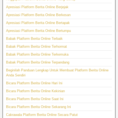
Apresiasi Platform Berita Online Berjejak
Apresiasi Platform Berita Online Berkesan
Apresiasi Platform Berita Online Bertapak
Apresiasi Platform Berita Online Bertumpu
Babak Platform Berita Online Terbaik
Babak Platform Berita Online Terhormat
Babak Platform Berita Online Terkemuka
Babak Platform Berita Online Terpandang
Beginilah Panduan Lengkap Untuk Membuat Platform Berita Online
Anda Sendiri
Bicara Platform Berita Online Hari Ini
Bicara Platform Berita Online Kekinian
Bicara Platform Berita Online Saat Ini
Bicara Platform Berita Online Sekarang Ini
Cakrawala Platform Berita Online Secara Patut