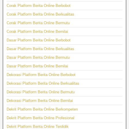
Corak Platform Berita Online Berbobot
Corak Platform Berita Online Berkualitas
Corak Platform Berita Online Bermutu
Corak Platform Berita Online Bernilai
Dasar Platform Berita Online Berbobot
Dasar Platform Berita Online Berkualitas
Dasar Platform Berita Online Bermutu
Dasar Platform Berita Online Bernilai
Dekorasi Platform Berita Online Berbobot
Dekorasi Platform Berita Online Berkualitas
Dekorasi Platform Berita Online Bermutu
Dekorasi Platform Berita Online Bernilai
Dekrit Platform Berita Online Berkompeten
Dekrit Platform Berita Online Profesional
Dekrit Platform Berita Online Terdidik