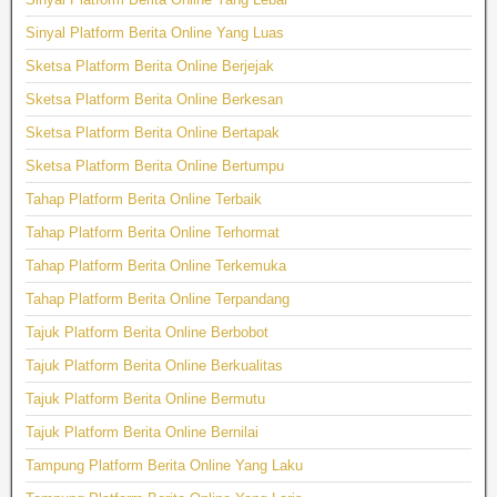
Sinyal Platform Berita Online Yang Luas
Sketsa Platform Berita Online Berjejak
Sketsa Platform Berita Online Berkesan
Sketsa Platform Berita Online Bertapak
Sketsa Platform Berita Online Bertumpu
Tahap Platform Berita Online Terbaik
Tahap Platform Berita Online Terhormat
Tahap Platform Berita Online Terkemuka
Tahap Platform Berita Online Terpandang
Tajuk Platform Berita Online Berbobot
Tajuk Platform Berita Online Berkualitas
Tajuk Platform Berita Online Bermutu
Tajuk Platform Berita Online Bernilai
Tampung Platform Berita Online Yang Laku