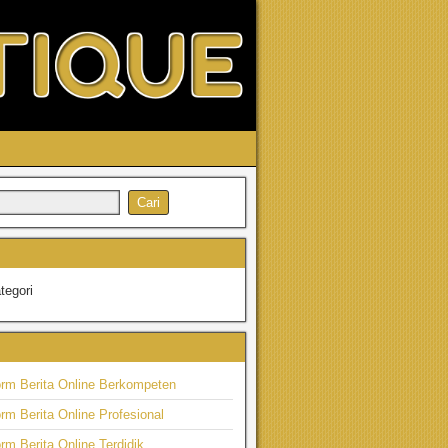
tegori
orm Berita Online Berkompeten
orm Berita Online Profesional
rm Berita Online Terdidik