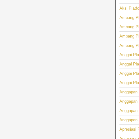
Aksi Platfo
Ambang Pla
Ambang Pla
Ambang Pl
Ambang Pla
Anggai Pla
Anggai Pla
Anggai Pla
Anggai Pla
Anggapan P
Anggapan P
Anggapan P
Anggapan P
Apresiasi 
Apresiasi 