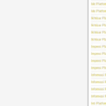
Ide Platfo
Ide Platfo
Ikhtisar P
Ikhtisar Pl
Ikhtisar Pl
Ikhtisar Pl
Impresi Pl
Impresi Pl
Impresi Pl
Impresi Pl
Informasi P
Informasi 
Informasi P
Informasi 
Inti Platf