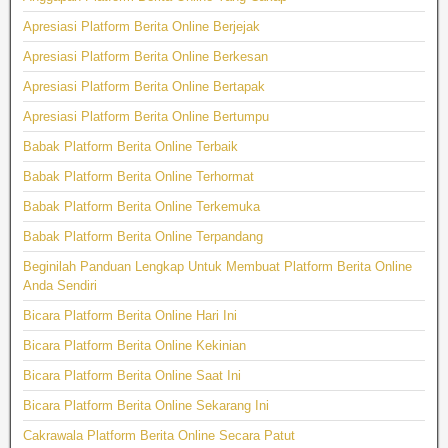
Apresiasi Platform Berita Online Berjejak
Apresiasi Platform Berita Online Berkesan
Apresiasi Platform Berita Online Bertapak
Apresiasi Platform Berita Online Bertumpu
Babak Platform Berita Online Terbaik
Babak Platform Berita Online Terhormat
Babak Platform Berita Online Terkemuka
Babak Platform Berita Online Terpandang
Beginilah Panduan Lengkap Untuk Membuat Platform Berita Online
Anda Sendiri
Bicara Platform Berita Online Hari Ini
Bicara Platform Berita Online Kekinian
Bicara Platform Berita Online Saat Ini
Bicara Platform Berita Online Sekarang Ini
Cakrawala Platform Berita Online Secara Patut