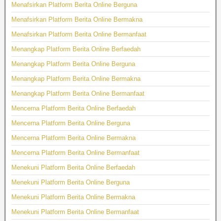
Menafsirkan Platform Berita Online Berguna
Menafsirkan Platform Berita Online Bermakna
Menafsirkan Platform Berita Online Bermanfaat
Menangkap Platform Berita Online Berfaedah
Menangkap Platform Berita Online Berguna
Menangkap Platform Berita Online Bermakna
Menangkap Platform Berita Online Bermanfaat
Mencerna Platform Berita Online Berfaedah
Mencerna Platform Berita Online Berguna
Mencerna Platform Berita Online Bermakna
Mencerna Platform Berita Online Bermanfaat
Menekuni Platform Berita Online Berfaedah
Menekuni Platform Berita Online Berguna
Menekuni Platform Berita Online Bermakna
Menekuni Platform Berita Online Bermanfaat