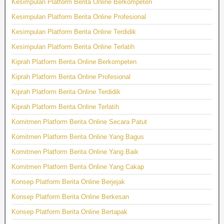
Kesimpulan Platform Berita Online Berkompeten
Kesimpulan Platform Berita Online Profesional
Kesimpulan Platform Berita Online Terdidik
Kesimpulan Platform Berita Online Terlatih
Kiprah Platform Berita Online Berkompeten
Kiprah Platform Berita Online Profesional
Kiprah Platform Berita Online Terdidik
Kiprah Platform Berita Online Terlatih
Komitmen Platform Berita Online Secara Patut
Komitmen Platform Berita Online Yang Bagus
Komitmen Platform Berita Online Yang Baik
Komitmen Platform Berita Online Yang Cakap
Konsep Platform Berita Online Berjejak
Konsep Platform Berita Online Berkesan
Konsep Platform Berita Online Bertapak