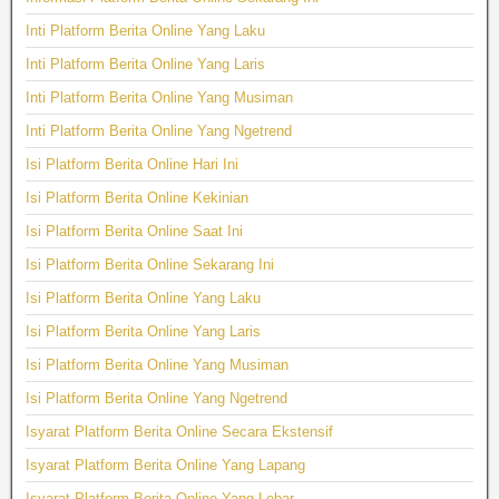
Inti Platform Berita Online Yang Laku
Inti Platform Berita Online Yang Laris
Inti Platform Berita Online Yang Musiman
Inti Platform Berita Online Yang Ngetrend
Isi Platform Berita Online Hari Ini
Isi Platform Berita Online Kekinian
Isi Platform Berita Online Saat Ini
Isi Platform Berita Online Sekarang Ini
Isi Platform Berita Online Yang Laku
Isi Platform Berita Online Yang Laris
Isi Platform Berita Online Yang Musiman
Isi Platform Berita Online Yang Ngetrend
Isyarat Platform Berita Online Secara Ekstensif
Isyarat Platform Berita Online Yang Lapang
Isyarat Platform Berita Online Yang Lebar