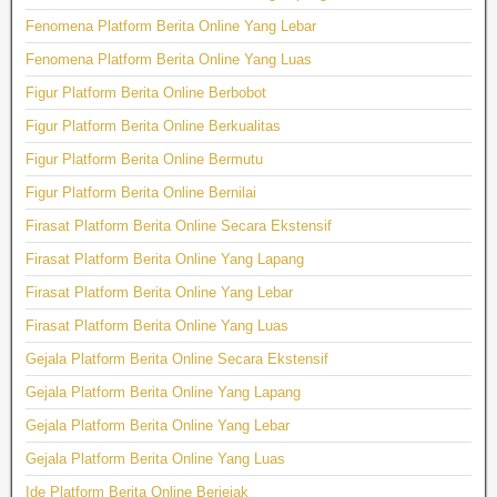
Fenomena Platform Berita Online Yang Lebar
Fenomena Platform Berita Online Yang Luas
Figur Platform Berita Online Berbobot
Figur Platform Berita Online Berkualitas
Figur Platform Berita Online Bermutu
Figur Platform Berita Online Bernilai
Firasat Platform Berita Online Secara Ekstensif
Firasat Platform Berita Online Yang Lapang
Firasat Platform Berita Online Yang Lebar
Firasat Platform Berita Online Yang Luas
Gejala Platform Berita Online Secara Ekstensif
Gejala Platform Berita Online Yang Lapang
Gejala Platform Berita Online Yang Lebar
Gejala Platform Berita Online Yang Luas
Ide Platform Berita Online Berjejak