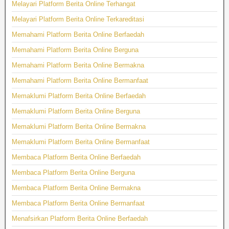
Melayari Platform Berita Online Terhangat
Melayari Platform Berita Online Terkareditasi
Memahami Platform Berita Online Berfaedah
Memahami Platform Berita Online Berguna
Memahami Platform Berita Online Bermakna
Memahami Platform Berita Online Bermanfaat
Memaklumi Platform Berita Online Berfaedah
Memaklumi Platform Berita Online Berguna
Memaklumi Platform Berita Online Bermakna
Memaklumi Platform Berita Online Bermanfaat
Membaca Platform Berita Online Berfaedah
Membaca Platform Berita Online Berguna
Membaca Platform Berita Online Bermakna
Membaca Platform Berita Online Bermanfaat
Menafsirkan Platform Berita Online Berfaedah