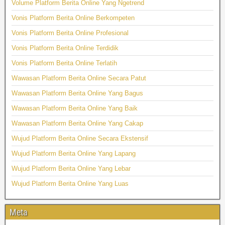
Volume Platform Berita Online Yang Ngetrend
Vonis Platform Berita Online Berkompeten
Vonis Platform Berita Online Profesional
Vonis Platform Berita Online Terdidik
Vonis Platform Berita Online Terlatih
Wawasan Platform Berita Online Secara Patut
Wawasan Platform Berita Online Yang Bagus
Wawasan Platform Berita Online Yang Baik
Wawasan Platform Berita Online Yang Cakap
Wujud Platform Berita Online Secara Ekstensif
Wujud Platform Berita Online Yang Lapang
Wujud Platform Berita Online Yang Lebar
Wujud Platform Berita Online Yang Luas
Meta