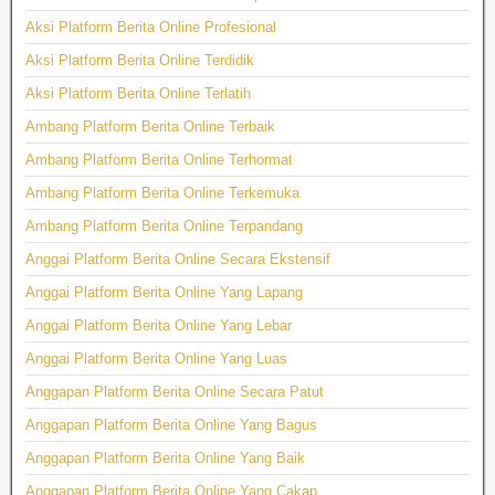
Aksi Platform Berita Online Profesional
Aksi Platform Berita Online Terdidik
Aksi Platform Berita Online Terlatih
Ambang Platform Berita Online Terbaik
Ambang Platform Berita Online Terhormat
Ambang Platform Berita Online Terkemuka
Ambang Platform Berita Online Terpandang
Anggai Platform Berita Online Secara Ekstensif
Anggai Platform Berita Online Yang Lapang
Anggai Platform Berita Online Yang Lebar
Anggai Platform Berita Online Yang Luas
Anggapan Platform Berita Online Secara Patut
Anggapan Platform Berita Online Yang Bagus
Anggapan Platform Berita Online Yang Baik
Anggapan Platform Berita Online Yang Cakap