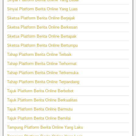
Sinyal Platform Berita Online Yang Luas
Sketsa Platform Berita Online Berjejak
Sketsa Platform Berita Online Berkesan
Sketsa Platform Berita Online Bertapak
Sketsa Platform Berita Online Bertumpu
Tahap Platform Berita Online Terbaik
Tahap Platform Berita Online Terhormat
Tahap Platform Berita Online Terkemuka
Tahap Platform Berita Online Terpandang
Tajuk Platform Berita Online Berbobot
Tajuk Platform Berita Online Berkualitas
Tajuk Platform Berita Online Bermutu
Tajuk Platform Berita Online Bernilai
Tampung Platform Berita Online Yang Laku