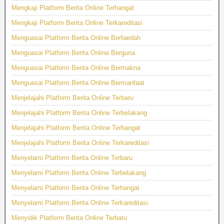
Mengkaji Platform Berita Online Terhangat
Mengkaji Platform Berita Online Terkareditasi
Menguasai Platform Berita Online Berfaedah
Menguasai Platform Berita Online Berguna
Menguasai Platform Berita Online Bermakna
Menguasai Platform Berita Online Bermanfaat
Menjelajahi Platform Berita Online Terbaru
Menjelajahi Platform Berita Online Terbelakang
Menjelajahi Platform Berita Online Terhangat
Menjelajahi Platform Berita Online Terkareditasi
Menyelami Platform Berita Online Terbaru
Menyelami Platform Berita Online Terbelakang
Menyelami Platform Berita Online Terhangat
Menyelami Platform Berita Online Terkareditasi
Menyidik Platform Berita Online Terbaru