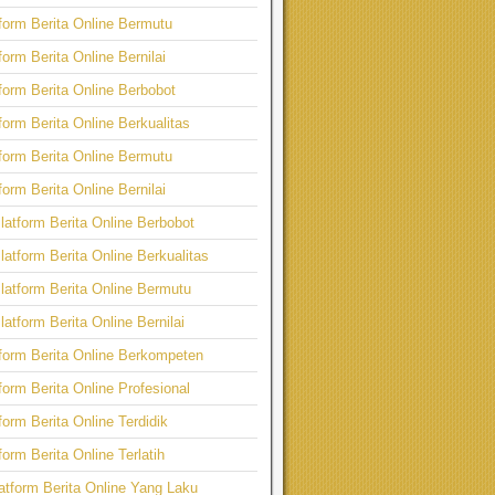
form Berita Online Bermutu
orm Berita Online Bernilai
form Berita Online Berbobot
form Berita Online Berkualitas
form Berita Online Bermutu
orm Berita Online Bernilai
latform Berita Online Berbobot
latform Berita Online Berkualitas
latform Berita Online Bermutu
atform Berita Online Bernilai
tform Berita Online Berkompeten
form Berita Online Profesional
form Berita Online Terdidik
form Berita Online Terlatih
atform Berita Online Yang Laku