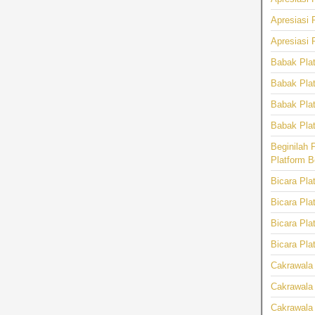
Apresiasi 
Apresiasi 
Babak Plat
Babak Plat
Babak Plat
Babak Plat
Beginilah
Platform B
Bicara Plat
Bicara Pla
Bicara Plat
Bicara Pla
Cakrawala 
Cakrawala 
Cakrawala 