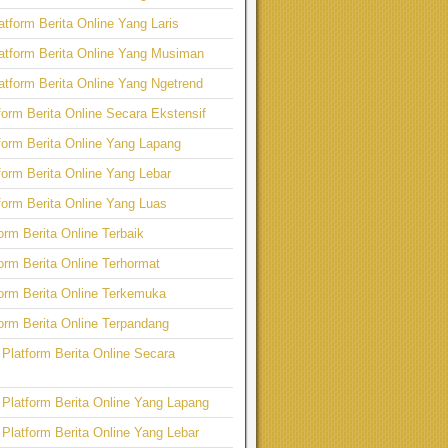
atform Berita Online Yang Laris
atform Berita Online Yang Musiman
atform Berita Online Yang Ngetrend
form Berita Online Secara Ekstensif
form Berita Online Yang Lapang
form Berita Online Yang Lebar
form Berita Online Yang Luas
orm Berita Online Terbaik
orm Berita Online Terhormat
orm Berita Online Terkemuka
orm Berita Online Terpandang
latform Berita Online Secara
latform Berita Online Yang Lapang
latform Berita Online Yang Lebar