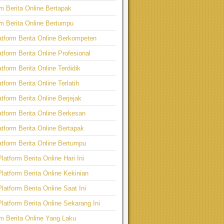
rm Berita Online Bertapak
rm Berita Online Bertumpu
latform Berita Online Berkompeten
atform Berita Online Profesional
atform Berita Online Terdidik
atform Berita Online Terlatih
atform Berita Online Berjejak
atform Berita Online Berkesan
atform Berita Online Bertapak
atform Berita Online Bertumpu
latform Berita Online Hari Ini
Platform Berita Online Kekinian
latform Berita Online Saat Ini
Platform Berita Online Sekarang Ini
orm Berita Online Yang Laku