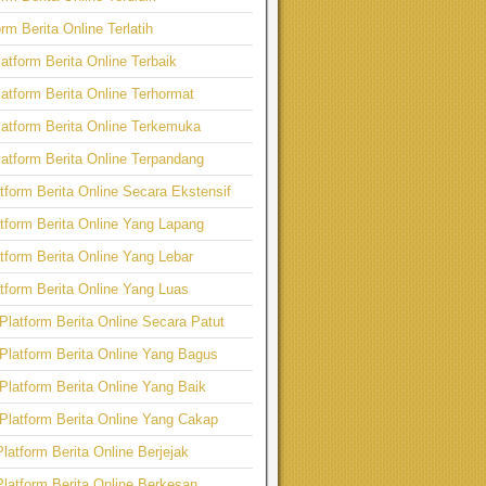
rm Berita Online Terlatih
tform Berita Online Terbaik
tform Berita Online Terhormat
atform Berita Online Terkemuka
tform Berita Online Terpandang
tform Berita Online Secara Ekstensif
tform Berita Online Yang Lapang
tform Berita Online Yang Lebar
tform Berita Online Yang Luas
latform Berita Online Secara Patut
latform Berita Online Yang Bagus
latform Berita Online Yang Baik
latform Berita Online Yang Cakap
Platform Berita Online Berjejak
Platform Berita Online Berkesan