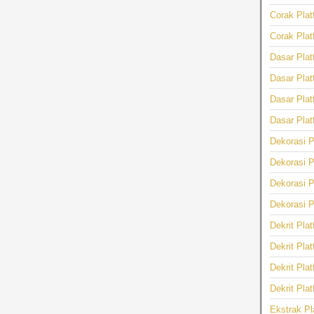
Corak Plat
Corak Platf
Dasar Plat
Dasar Plat
Dasar Plat
Dasar Platf
Dekorasi P
Dekorasi P
Dekorasi P
Dekorasi Pl
Dekrit Pla
Dekrit Plat
Dekrit Plat
Dekrit Plat
Ekstrak Pl