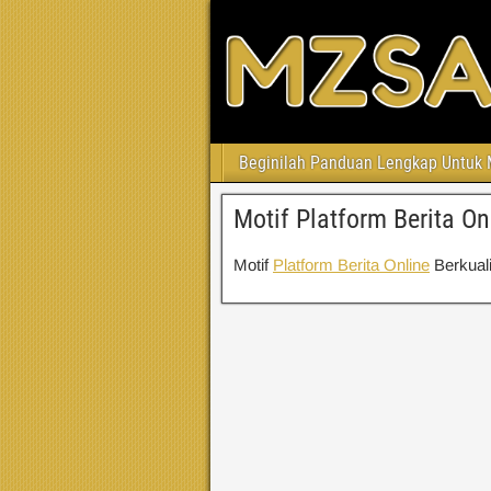
Beginilah Panduan Lengkap Untuk M
Motif Platform Berita On
Motif
Platform Berita Online
Berkuali