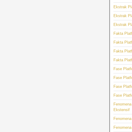
Ekstrak Pl
Ekstrak Pl
Ekstrak Pl
Fakta Plat
Fakta Plat
Fakta Plat
Fakta Plat
Fase Platf
Fase Platf
Fase Platf
Fase Platf
Fenomena P
Ekstensif
Fenomena P
Fenomena P