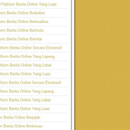
latform Berita Online Yang Luas
form Berita Online Berbobot
orm Berita Online Berkualitas
form Berita Online Bermutu
orm Berita Online Bernilai
atform Berita Online Secara Ekstensif
atform Berita Online Yang Lapang
atform Berita Online Yang Lebar
atform Berita Online Yang Luas
tform Berita Online Secara Ekstensif
tform Berita Online Yang Lapang
tform Berita Online Yang Lebar
tform Berita Online Yang Luas
m Berita Online Berjejak
rm Berita Online Berkesan