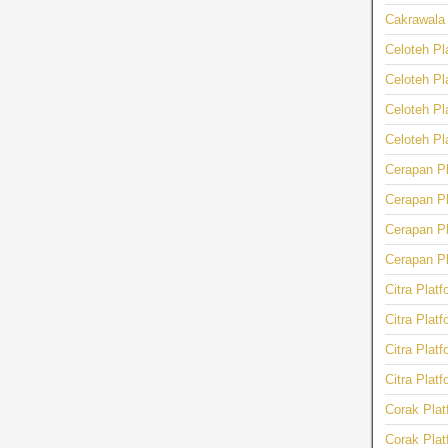
Cakrawala 
Celoteh Pla
Celoteh Pl
Celoteh Pla
Celoteh Pl
Cerapan Pl
Cerapan Pl
Cerapan Pl
Cerapan Pl
Citra Platf
Citra Plat
Citra Plat
Citra Plat
Corak Plat
Corak Plat