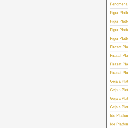
Fenomena P
Figur Plat
Figur Platf
Figur Plat
Figur Platf
Firasat Pl
Firasat Pl
Firasat Pl
Firasat Pl
Gejala Pla
Gejala Pla
Gejala Pla
Gejala Pla
Ide Platfor
Ide Platfo