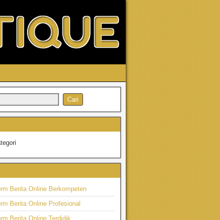
tegori
orm Berita Online Berkompeten
orm Berita Online Profesional
rm Berita Online Terdidik