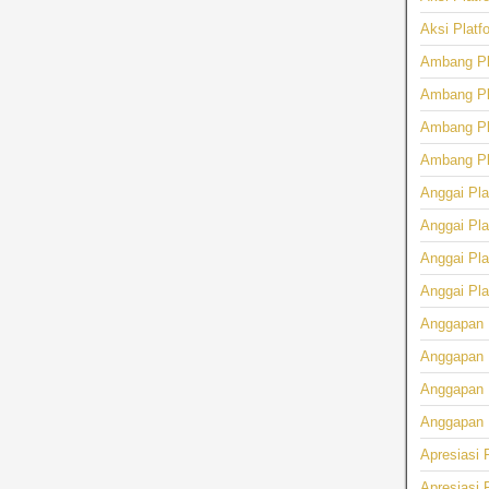
Aksi Platfo
Ambang Pla
Ambang Pla
Ambang Pl
Ambang Pla
Anggai Pla
Anggai Pla
Anggai Pla
Anggai Pla
Anggapan P
Anggapan P
Anggapan P
Anggapan P
Apresiasi 
Apresiasi 