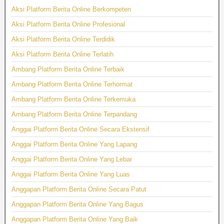
Aksi Platform Berita Online Berkompeten
Aksi Platform Berita Online Profesional
Aksi Platform Berita Online Terdidik
Aksi Platform Berita Online Terlatih
Ambang Platform Berita Online Terbaik
Ambang Platform Berita Online Terhormat
Ambang Platform Berita Online Terkemuka
Ambang Platform Berita Online Terpandang
Anggai Platform Berita Online Secara Ekstensif
Anggai Platform Berita Online Yang Lapang
Anggai Platform Berita Online Yang Lebar
Anggai Platform Berita Online Yang Luas
Anggapan Platform Berita Online Secara Patut
Anggapan Platform Berita Online Yang Bagus
Anggapan Platform Berita Online Yang Baik