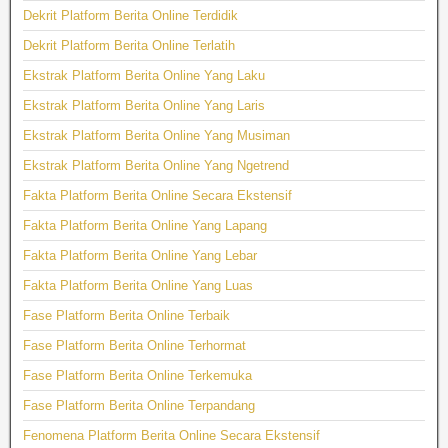
Dekrit Platform Berita Online Terdidik
Dekrit Platform Berita Online Terlatih
Ekstrak Platform Berita Online Yang Laku
Ekstrak Platform Berita Online Yang Laris
Ekstrak Platform Berita Online Yang Musiman
Ekstrak Platform Berita Online Yang Ngetrend
Fakta Platform Berita Online Secara Ekstensif
Fakta Platform Berita Online Yang Lapang
Fakta Platform Berita Online Yang Lebar
Fakta Platform Berita Online Yang Luas
Fase Platform Berita Online Terbaik
Fase Platform Berita Online Terhormat
Fase Platform Berita Online Terkemuka
Fase Platform Berita Online Terpandang
Fenomena Platform Berita Online Secara Ekstensif