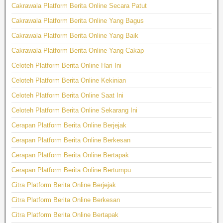
Cakrawala Platform Berita Online Secara Patut
Cakrawala Platform Berita Online Yang Bagus
Cakrawala Platform Berita Online Yang Baik
Cakrawala Platform Berita Online Yang Cakap
Celoteh Platform Berita Online Hari Ini
Celoteh Platform Berita Online Kekinian
Celoteh Platform Berita Online Saat Ini
Celoteh Platform Berita Online Sekarang Ini
Cerapan Platform Berita Online Berjejak
Cerapan Platform Berita Online Berkesan
Cerapan Platform Berita Online Bertapak
Cerapan Platform Berita Online Bertumpu
Citra Platform Berita Online Berjejak
Citra Platform Berita Online Berkesan
Citra Platform Berita Online Bertapak