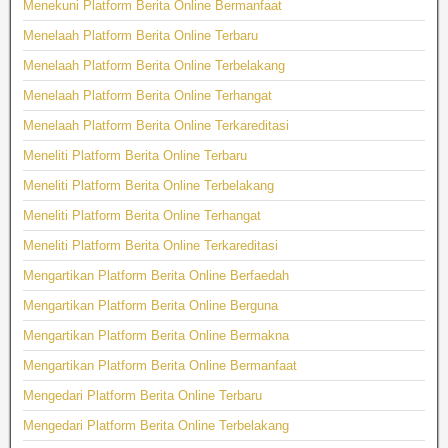
Menekuni Platform Berita Online Bermanfaat
Menelaah Platform Berita Online Terbaru
Menelaah Platform Berita Online Terbelakang
Menelaah Platform Berita Online Terhangat
Menelaah Platform Berita Online Terkareditasi
Meneliti Platform Berita Online Terbaru
Meneliti Platform Berita Online Terbelakang
Meneliti Platform Berita Online Terhangat
Meneliti Platform Berita Online Terkareditasi
Mengartikan Platform Berita Online Berfaedah
Mengartikan Platform Berita Online Berguna
Mengartikan Platform Berita Online Bermakna
Mengartikan Platform Berita Online Bermanfaat
Mengedari Platform Berita Online Terbaru
Mengedari Platform Berita Online Terbelakang