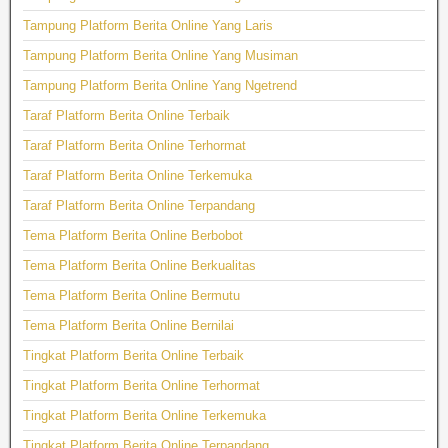
Tampung Platform Berita Online Yang Laris
Tampung Platform Berita Online Yang Musiman
Tampung Platform Berita Online Yang Ngetrend
Taraf Platform Berita Online Terbaik
Taraf Platform Berita Online Terhormat
Taraf Platform Berita Online Terkemuka
Taraf Platform Berita Online Terpandang
Tema Platform Berita Online Berbobot
Tema Platform Berita Online Berkualitas
Tema Platform Berita Online Bermutu
Tema Platform Berita Online Bernilai
Tingkat Platform Berita Online Terbaik
Tingkat Platform Berita Online Terhormat
Tingkat Platform Berita Online Terkemuka
Tingkat Platform Berita Online Terpandang