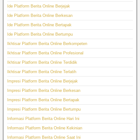
Ide Platform Berita Online Berjejak
Ide Platform Berita Online Berkesan
Ide Platform Berita Online Bertapak
Ide Platform Berita Online Bertumpu
Ikhtisar Platform Berita Online Berkompeten
Ikhtisar Platform Berita Online Profesional
Ikhtisar Platform Berita Online Terdidik
Ikhtisar Platform Berita Online Terlatih
Impresi Platform Berita Online Berjejak
Impresi Platform Berita Online Berkesan
Impresi Platform Berita Online Bertapak
Impresi Platform Berita Online Bertumpu
Informasi Platform Berita Online Hari Ini
Informasi Platform Berita Online Kekinian
Informasi Platform Berita Online Saat Ini