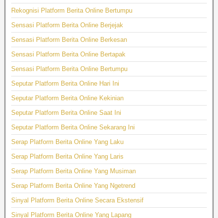
Rekognisi Platform Berita Online Bertumpu
Sensasi Platform Berita Online Berjejak
Sensasi Platform Berita Online Berkesan
Sensasi Platform Berita Online Bertapak
Sensasi Platform Berita Online Bertumpu
Seputar Platform Berita Online Hari Ini
Seputar Platform Berita Online Kekinian
Seputar Platform Berita Online Saat Ini
Seputar Platform Berita Online Sekarang Ini
Serap Platform Berita Online Yang Laku
Serap Platform Berita Online Yang Laris
Serap Platform Berita Online Yang Musiman
Serap Platform Berita Online Yang Ngetrend
Sinyal Platform Berita Online Secara Ekstensif
Sinyal Platform Berita Online Yang Lapang