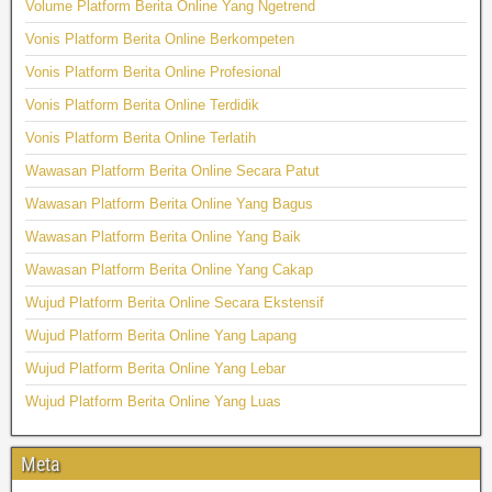
Volume Platform Berita Online Yang Ngetrend
Vonis Platform Berita Online Berkompeten
Vonis Platform Berita Online Profesional
Vonis Platform Berita Online Terdidik
Vonis Platform Berita Online Terlatih
Wawasan Platform Berita Online Secara Patut
Wawasan Platform Berita Online Yang Bagus
Wawasan Platform Berita Online Yang Baik
Wawasan Platform Berita Online Yang Cakap
Wujud Platform Berita Online Secara Ekstensif
Wujud Platform Berita Online Yang Lapang
Wujud Platform Berita Online Yang Lebar
Wujud Platform Berita Online Yang Luas
Meta