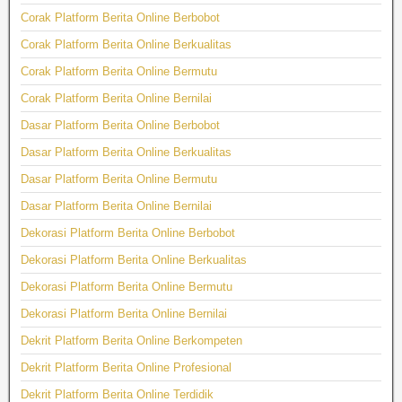
Corak Platform Berita Online Berbobot
Corak Platform Berita Online Berkualitas
Corak Platform Berita Online Bermutu
Corak Platform Berita Online Bernilai
Dasar Platform Berita Online Berbobot
Dasar Platform Berita Online Berkualitas
Dasar Platform Berita Online Bermutu
Dasar Platform Berita Online Bernilai
Dekorasi Platform Berita Online Berbobot
Dekorasi Platform Berita Online Berkualitas
Dekorasi Platform Berita Online Bermutu
Dekorasi Platform Berita Online Bernilai
Dekrit Platform Berita Online Berkompeten
Dekrit Platform Berita Online Profesional
Dekrit Platform Berita Online Terdidik