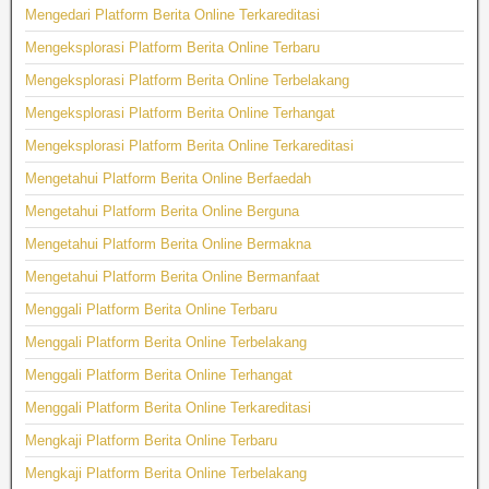
Mengedari Platform Berita Online Terkareditasi
Mengeksplorasi Platform Berita Online Terbaru
Mengeksplorasi Platform Berita Online Terbelakang
Mengeksplorasi Platform Berita Online Terhangat
Mengeksplorasi Platform Berita Online Terkareditasi
Mengetahui Platform Berita Online Berfaedah
Mengetahui Platform Berita Online Berguna
Mengetahui Platform Berita Online Bermakna
Mengetahui Platform Berita Online Bermanfaat
Menggali Platform Berita Online Terbaru
Menggali Platform Berita Online Terbelakang
Menggali Platform Berita Online Terhangat
Menggali Platform Berita Online Terkareditasi
Mengkaji Platform Berita Online Terbaru
Mengkaji Platform Berita Online Terbelakang