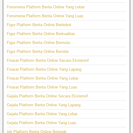
Fenomena Platform Berita Online Yang Lebar
Fenomena Platform Berita Online Yang Luas
Figur Platform Berita Online Berbobot
Figur Platform Berita Online Berkualitas
Figur Platform Berita Online Bermutu
Figur Platform Berita Online Bernilai
Firasat Platform Berita Online Secara Ekstensif
Firasat Platform Berita Online Yang Lapang
Firasat Platform Berita Online Yang Lebar
Firasat Platform Berita Online Yang Luas
Gejala Platform Berita Online Secara Ekstensif
Gejala Platform Berita Online Yang Lapang
Gejala Platform Berita Online Yang Lebar
Gejala Platform Berita Online Yang Luas
Ide Platform Berita Online Berjejak