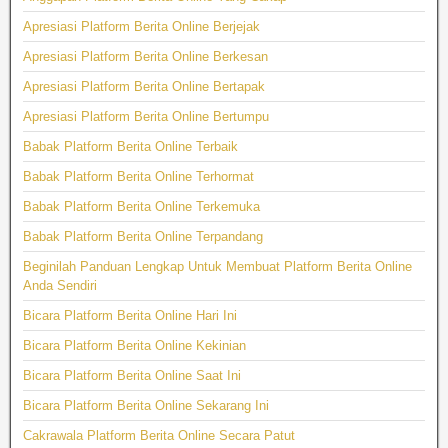
Apresiasi Platform Berita Online Berjejak
Apresiasi Platform Berita Online Berkesan
Apresiasi Platform Berita Online Bertapak
Apresiasi Platform Berita Online Bertumpu
Babak Platform Berita Online Terbaik
Babak Platform Berita Online Terhormat
Babak Platform Berita Online Terkemuka
Babak Platform Berita Online Terpandang
Beginilah Panduan Lengkap Untuk Membuat Platform Berita Online
Anda Sendiri
Bicara Platform Berita Online Hari Ini
Bicara Platform Berita Online Kekinian
Bicara Platform Berita Online Saat Ini
Bicara Platform Berita Online Sekarang Ini
Cakrawala Platform Berita Online Secara Patut