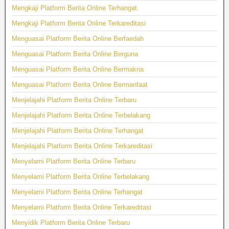
Mengkaji Platform Berita Online Terhangat
Mengkaji Platform Berita Online Terkareditasi
Menguasai Platform Berita Online Berfaedah
Menguasai Platform Berita Online Berguna
Menguasai Platform Berita Online Bermakna
Menguasai Platform Berita Online Bermanfaat
Menjelajahi Platform Berita Online Terbaru
Menjelajahi Platform Berita Online Terbelakang
Menjelajahi Platform Berita Online Terhangat
Menjelajahi Platform Berita Online Terkareditasi
Menyelami Platform Berita Online Terbaru
Menyelami Platform Berita Online Terbelakang
Menyelami Platform Berita Online Terhangat
Menyelami Platform Berita Online Terkareditasi
Menyidik Platform Berita Online Terbaru