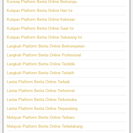
Konsep Platform Berita Online Bertumpu
Kutipan Platform Berita Online Hari Ini
Kutipan Platform Berita Online Kekinian
Kutipan Platform Berita Online Saat Ini
Kutipan Platform Berita Online Sekarang Ini
Langkah Platform Berita Online Berkompeten
Langkah Platform Berita Online Profesional
Langkah Platform Berita Online Terdidik
Langkah Platform Berita Online Terlatih
Lantai Platform Berita Online Terbaik
Lantai Platform Berita Online Terhormat
Lantai Platform Berita Online Terkemuka
Lantai Platform Berita Online Terpandang
Melayari Platform Berita Online Terbaru
Melayari Platform Berita Online Terbelakang