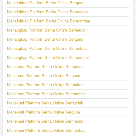
Menafsirkan Platform Berita Online Berguna
Menafsirkan Platform Berita Online Bermakna
Menafsirkan Platform Berita Online Bermanfaat
Menangkap Platform Berita Online Berfaedah
Menangkap Platform Berita Online Berguna
Menangkap Platform Berita Online Bermakna
Menangkap Platform Berita Online Bermanfaat
Mencerna Platform Berita Online Berfaedah
Mencerna Platform Berita Online Berguna
Mencerna Platform Berita Online Bermakna
Mencerna Platform Berita Online Bermanfaat
Menekuni Platform Berita Online Berfaedah
Menekuni Platform Berita Online Berguna
Menekuni Platform Berita Online Bermakna
Menekuni Platform Berita Online Bermanfaat