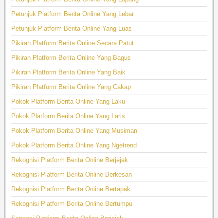
Petunjuk Platform Berita Online Yang Lebar
Petunjuk Platform Berita Online Yang Luas
Pikiran Platform Berita Online Secara Patut
Pikiran Platform Berita Online Yang Bagus
Pikiran Platform Berita Online Yang Baik
Pikiran Platform Berita Online Yang Cakap
Pokok Platform Berita Online Yang Laku
Pokok Platform Berita Online Yang Laris
Pokok Platform Berita Online Yang Musiman
Pokok Platform Berita Online Yang Ngetrend
Rekognisi Platform Berita Online Berjejak
Rekognisi Platform Berita Online Berkesan
Rekognisi Platform Berita Online Bertapak
Rekognisi Platform Berita Online Bertumpu