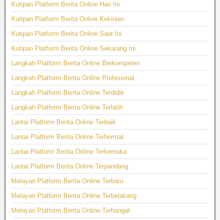
Kutipan Platform Berita Online Hari Ini
Kutipan Platform Berita Online Kekinian
Kutipan Platform Berita Online Saat Ini
Kutipan Platform Berita Online Sekarang Ini
Langkah Platform Berita Online Berkompeten
Langkah Platform Berita Online Profesional
Langkah Platform Berita Online Terdidik
Langkah Platform Berita Online Terlatih
Lantai Platform Berita Online Terbaik
Lantai Platform Berita Online Terhormat
Lantai Platform Berita Online Terkemuka
Lantai Platform Berita Online Terpandang
Melayari Platform Berita Online Terbaru
Melayari Platform Berita Online Terbelakang
Melayari Platform Berita Online Terhangat