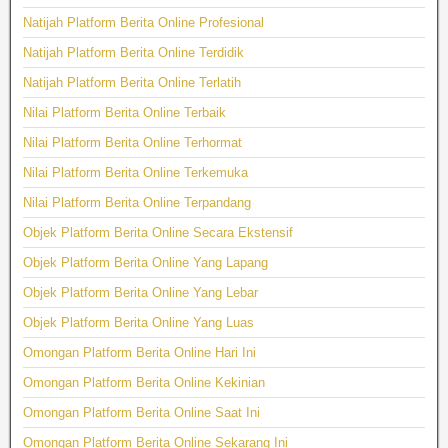
Natijah Platform Berita Online Profesional
Natijah Platform Berita Online Terdidik
Natijah Platform Berita Online Terlatih
Nilai Platform Berita Online Terbaik
Nilai Platform Berita Online Terhormat
Nilai Platform Berita Online Terkemuka
Nilai Platform Berita Online Terpandang
Objek Platform Berita Online Secara Ekstensif
Objek Platform Berita Online Yang Lapang
Objek Platform Berita Online Yang Lebar
Objek Platform Berita Online Yang Luas
Omongan Platform Berita Online Hari Ini
Omongan Platform Berita Online Kekinian
Omongan Platform Berita Online Saat Ini
Omongan Platform Berita Online Sekarang Ini