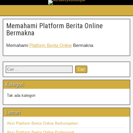
Memahami Platform Berita Online
Bermakna
Memahami
Platform Berita Online
Bermakna
Kategori
Tak ada kategori
Laman
Aksi Platform Berita Online Berkompeten
Aksi Platform Berita Online Profesional