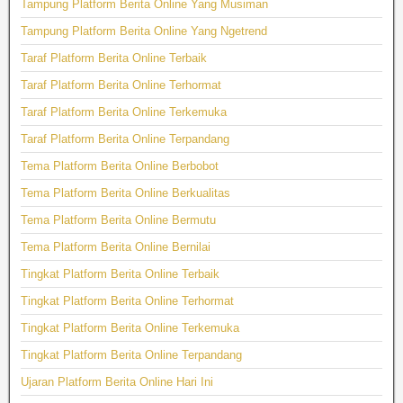
Tampung Platform Berita Online Yang Musiman
Tampung Platform Berita Online Yang Ngetrend
Taraf Platform Berita Online Terbaik
Taraf Platform Berita Online Terhormat
Taraf Platform Berita Online Terkemuka
Taraf Platform Berita Online Terpandang
Tema Platform Berita Online Berbobot
Tema Platform Berita Online Berkualitas
Tema Platform Berita Online Bermutu
Tema Platform Berita Online Bernilai
Tingkat Platform Berita Online Terbaik
Tingkat Platform Berita Online Terhormat
Tingkat Platform Berita Online Terkemuka
Tingkat Platform Berita Online Terpandang
Ujaran Platform Berita Online Hari Ini