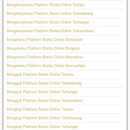
Mengeksplorasi Platform Berita Online Terbaru
Mengeksplorasi Platform Berita Online Terbelakang
Mengeksplorasi Platform Berita Online Terhangat
Mengeksplorasi Platform Berita Online Terkareditasi
Mengetahui Platform Berita Online Berfaedah
Mengetahui Platform Berita Online Berguna
Mengetahui Platform Berita Online Bermakna
Mengetahui Platform Berita Online Bermanfaat
Menggali Platform Berita Online Terbaru
Menggali Platform Berita Online Terbelakang
Menggali Platform Berita Online Terhangat
Menggali Platform Berita Online Terkareditasi
Mengkaji Platform Berita Online Terbaru
Mengkaji Platform Berita Online Terbelakang
Mengkaji Platform Berita Online Terhangat