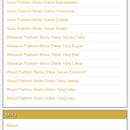
Vonis Platform Berita Online Berkompeten
Vonis Platform Berita Online Profesional
Vonis Platform Berita Online Terdidik
Vonis Platform Berita Online Terlatih
Wawasan Platform Berita Online Secara Patut
Wawasan Platform Berita Online Yang Bagus
Wawasan Platform Berita Online Yang Baik
Wawasan Platform Berita Online Yang Cakap
Wujud Platform Berita Online Secara Ekstensif
Wujud Platform Berita Online Yang Lapang
Wujud Platform Berita Online Yang Lebar
Wujud Platform Berita Online Yang Luas
Meta
Masuk