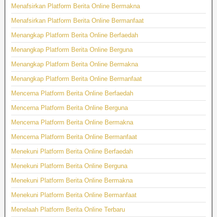
Menafsirkan Platform Berita Online Bermakna
Menafsirkan Platform Berita Online Bermanfaat
Menangkap Platform Berita Online Berfaedah
Menangkap Platform Berita Online Berguna
Menangkap Platform Berita Online Bermakna
Menangkap Platform Berita Online Bermanfaat
Mencerna Platform Berita Online Berfaedah
Mencerna Platform Berita Online Berguna
Mencerna Platform Berita Online Bermakna
Mencerna Platform Berita Online Bermanfaat
Menekuni Platform Berita Online Berfaedah
Menekuni Platform Berita Online Berguna
Menekuni Platform Berita Online Bermakna
Menekuni Platform Berita Online Bermanfaat
Menelaah Platform Berita Online Terbaru