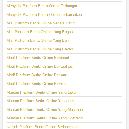
Menyidik Platform Berita Online Terhangat
Menyidik Platform Berita Online Terkareditasi
Misi Platform Berita Online Secara Patut
Misi Platform Berita Online Yang Bagus
Misi Platform Berita Online Yang Baik
Misi Platform Berita Online Yang Cakap
Motif Platform Berita Online Berbobot
Motif Platform Berita Online Berkualitas
Motif Platform Berita Online Bermutu
Motif Platform Berita Online Bernilai
Muatan Platform Berita Online Yang Laku
Muatan Platform Berita Online Yang Laris
Muatan Platform Berita Online Yang Musiman
Muatan Platform Berita Online Yang Ngetrend
Natijah Platform Berita Online Berkompeten