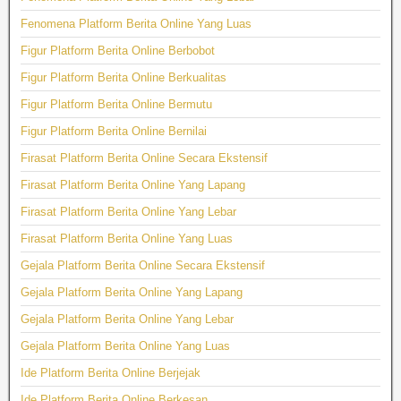
Fenomena Platform Berita Online Yang Luas
Figur Platform Berita Online Berbobot
Figur Platform Berita Online Berkualitas
Figur Platform Berita Online Bermutu
Figur Platform Berita Online Bernilai
Firasat Platform Berita Online Secara Ekstensif
Firasat Platform Berita Online Yang Lapang
Firasat Platform Berita Online Yang Lebar
Firasat Platform Berita Online Yang Luas
Gejala Platform Berita Online Secara Ekstensif
Gejala Platform Berita Online Yang Lapang
Gejala Platform Berita Online Yang Lebar
Gejala Platform Berita Online Yang Luas
Ide Platform Berita Online Berjejak
Ide Platform Berita Online Berkesan