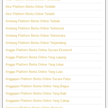
Aksi Platform Berita Online Terdidik
Aksi Platform Berita Online Terlatih
Ambang Platform Berita Online Terbaik
Ambang Platform Berita Online Terhormat
Ambang Platform Berita Online Terkemuka
Ambang Platform Berita Online Terpandang
Anggai Platform Berita Online Secara Ekstensif
Anggai Platform Berita Online Yang Lapang
Anggai Platform Berita Online Yang Lebar
Anggai Platform Berita Online Yang Luas
Anggapan Platform Berita Online Secara Patut
Anggapan Platform Berita Online Yang Bagus
Anggapan Platform Berita Online Yang Baik
Anggapan Platform Berita Online Yang Cakap
Apresiasi Platform Berita Online Berjejak