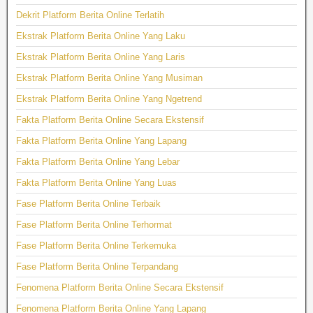
Dekrit Platform Berita Online Terlatih
Ekstrak Platform Berita Online Yang Laku
Ekstrak Platform Berita Online Yang Laris
Ekstrak Platform Berita Online Yang Musiman
Ekstrak Platform Berita Online Yang Ngetrend
Fakta Platform Berita Online Secara Ekstensif
Fakta Platform Berita Online Yang Lapang
Fakta Platform Berita Online Yang Lebar
Fakta Platform Berita Online Yang Luas
Fase Platform Berita Online Terbaik
Fase Platform Berita Online Terhormat
Fase Platform Berita Online Terkemuka
Fase Platform Berita Online Terpandang
Fenomena Platform Berita Online Secara Ekstensif
Fenomena Platform Berita Online Yang Lapang