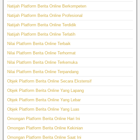
Natijah Platform Berita Online Berkompeten
Natijah Platform Berita Online Profesional
Natijah Platform Berita Online Terdidik
Natijah Platform Berita Online Terlatih
Nilai Platform Berita Online Terbaik
Nilai Platform Berita Online Terhormat
Nilai Platform Berita Online Terkemuka
Nilai Platform Berita Online Terpandang
Objek Platform Berita Online Secara Ekstensif
Objek Platform Berita Online Yang Lapang
Objek Platform Berita Online Yang Lebar
Objek Platform Berita Online Yang Luas
Omongan Platform Berita Online Hari Ini
Omongan Platform Berita Online Kekinian
Omongan Platform Berita Online Saat Ini