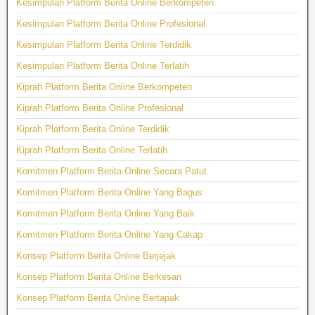
Kesimpulan Platform Berita Online Berkompeten
Kesimpulan Platform Berita Online Profesional
Kesimpulan Platform Berita Online Terdidik
Kesimpulan Platform Berita Online Terlatih
Kiprah Platform Berita Online Berkompeten
Kiprah Platform Berita Online Profesional
Kiprah Platform Berita Online Terdidik
Kiprah Platform Berita Online Terlatih
Komitmen Platform Berita Online Secara Patut
Komitmen Platform Berita Online Yang Bagus
Komitmen Platform Berita Online Yang Baik
Komitmen Platform Berita Online Yang Cakap
Konsep Platform Berita Online Berjejak
Konsep Platform Berita Online Berkesan
Konsep Platform Berita Online Bertapak