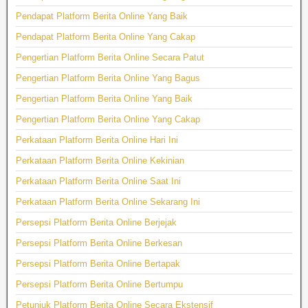
Pendapat Platform Berita Online Yang Baik
Pendapat Platform Berita Online Yang Cakap
Pengertian Platform Berita Online Secara Patut
Pengertian Platform Berita Online Yang Bagus
Pengertian Platform Berita Online Yang Baik
Pengertian Platform Berita Online Yang Cakap
Perkataan Platform Berita Online Hari Ini
Perkataan Platform Berita Online Kekinian
Perkataan Platform Berita Online Saat Ini
Perkataan Platform Berita Online Sekarang Ini
Persepsi Platform Berita Online Berjejak
Persepsi Platform Berita Online Berkesan
Persepsi Platform Berita Online Bertapak
Persepsi Platform Berita Online Bertumpu
Petunjuk Platform Berita Online Secara Ekstensif