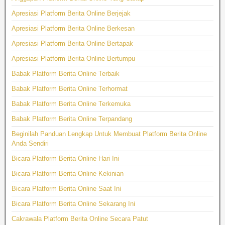
Apresiasi Platform Berita Online Berjejak
Apresiasi Platform Berita Online Berkesan
Apresiasi Platform Berita Online Bertapak
Apresiasi Platform Berita Online Bertumpu
Babak Platform Berita Online Terbaik
Babak Platform Berita Online Terhormat
Babak Platform Berita Online Terkemuka
Babak Platform Berita Online Terpandang
Beginilah Panduan Lengkap Untuk Membuat Platform Berita Online
Anda Sendiri
Bicara Platform Berita Online Hari Ini
Bicara Platform Berita Online Kekinian
Bicara Platform Berita Online Saat Ini
Bicara Platform Berita Online Sekarang Ini
Cakrawala Platform Berita Online Secara Patut