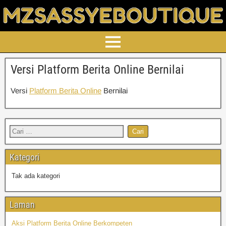
Versi Platform Berita Online Bernilai
Versi
Platform Berita Online
Bernilai
Kategori
Tak ada kategori
Laman
Aksi Platform Berita Online Berkompeten