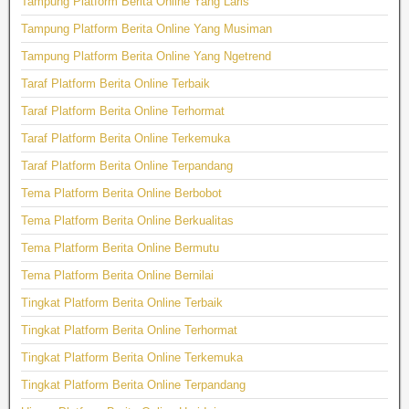
Tampung Platform Berita Online Yang Laris
Tampung Platform Berita Online Yang Musiman
Tampung Platform Berita Online Yang Ngetrend
Taraf Platform Berita Online Terbaik
Taraf Platform Berita Online Terhormat
Taraf Platform Berita Online Terkemuka
Taraf Platform Berita Online Terpandang
Tema Platform Berita Online Berbobot
Tema Platform Berita Online Berkualitas
Tema Platform Berita Online Bermutu
Tema Platform Berita Online Bernilai
Tingkat Platform Berita Online Terbaik
Tingkat Platform Berita Online Terhormat
Tingkat Platform Berita Online Terkemuka
Tingkat Platform Berita Online Terpandang