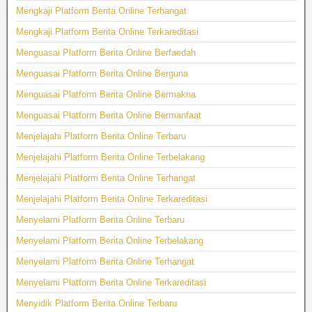
Mengkaji Platform Berita Online Terhangat
Mengkaji Platform Berita Online Terkareditasi
Menguasai Platform Berita Online Berfaedah
Menguasai Platform Berita Online Berguna
Menguasai Platform Berita Online Bermakna
Menguasai Platform Berita Online Bermanfaat
Menjelajahi Platform Berita Online Terbaru
Menjelajahi Platform Berita Online Terbelakang
Menjelajahi Platform Berita Online Terhangat
Menjelajahi Platform Berita Online Terkareditasi
Menyelami Platform Berita Online Terbaru
Menyelami Platform Berita Online Terbelakang
Menyelami Platform Berita Online Terhangat
Menyelami Platform Berita Online Terkareditasi
Menyidik Platform Berita Online Terbaru