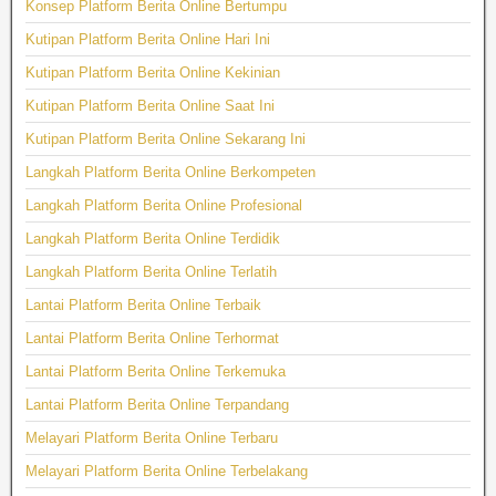
Konsep Platform Berita Online Bertumpu
Kutipan Platform Berita Online Hari Ini
Kutipan Platform Berita Online Kekinian
Kutipan Platform Berita Online Saat Ini
Kutipan Platform Berita Online Sekarang Ini
Langkah Platform Berita Online Berkompeten
Langkah Platform Berita Online Profesional
Langkah Platform Berita Online Terdidik
Langkah Platform Berita Online Terlatih
Lantai Platform Berita Online Terbaik
Lantai Platform Berita Online Terhormat
Lantai Platform Berita Online Terkemuka
Lantai Platform Berita Online Terpandang
Melayari Platform Berita Online Terbaru
Melayari Platform Berita Online Terbelakang