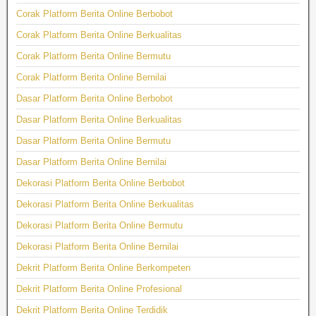
Corak Platform Berita Online Berbobot
Corak Platform Berita Online Berkualitas
Corak Platform Berita Online Bermutu
Corak Platform Berita Online Bernilai
Dasar Platform Berita Online Berbobot
Dasar Platform Berita Online Berkualitas
Dasar Platform Berita Online Bermutu
Dasar Platform Berita Online Bernilai
Dekorasi Platform Berita Online Berbobot
Dekorasi Platform Berita Online Berkualitas
Dekorasi Platform Berita Online Bermutu
Dekorasi Platform Berita Online Bernilai
Dekrit Platform Berita Online Berkompeten
Dekrit Platform Berita Online Profesional
Dekrit Platform Berita Online Terdidik