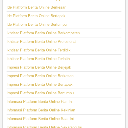
Ide Platform Berita Online Berkesan
Ide Platform Berita Online Bertapak
Ide Platform Berita Online Bertumpu
Ikhtisar Platform Berita Online Berkompeten
Ikhtisar Platform Berita Online Profesional
Ikhtisar Platform Berita Online Terdidik
Ikhtisar Platform Berita Online Terlatih
Impresi Platform Berita Online Berjejak
Impresi Platform Berita Online Berkesan
Impresi Platform Berita Online Bertapak
Impresi Platform Berita Online Bertumpu
Informasi Platform Berita Online Hari Ini
Informasi Platform Berita Online Kekinian
Informasi Platform Berita Online Saat Ini
Informasi Platform Berita Online Sekarang Ini