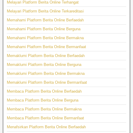
Melayari Platform Berita Online Terhangat
Melayari Platform Berita Online Terkareditasi
Memahami Platform Berita Online Berfaedah
Memahami Platform Berita Online Berguna
Memahami Platform Berita Online Bermakna
Memahami Platform Berita Online Bermanfaat
Memaklumi Platform Berita Online Berfaedah
Memaklumi Platform Berita Online Berguna
Memaklumi Platform Berita Online Bermakna
Memaklumi Platform Berita Online Bermanfaat
Membaca Platform Berita Online Berfaedah
Membaca Platform Berita Online Berguna
Membaca Platform Berita Online Bermakna
Membaca Platform Berita Online Bermanfaat
Menafsirkan Platform Berita Online Berfaedah